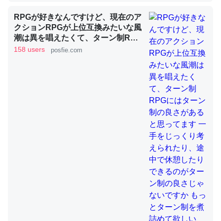
RPGが好きなんですけど、現在のア
クションRPGが上位互換みたいな風
これを元に考えるとカルシウムを大量に使う脊椎動物と貝
潮は異を唱えたくて、ターン制RPG
類は苦労してるんだな…。腹足類だと殻を無くしてナメク
にはターン制の良さがあると思って
158 users
posfie.com
ジになったり努力してるし。
ます 一手をじっくり考えられたり、
途中で休憩したりできるのがターン
─ニュース :: 【研究発表】昆虫学の大問題＝「昆虫はなぜ海にいな
制の良さじゃないですか もっとター
いのか」に関する新仮説
ン制を煮詰めて欲しい→「既出だと
思うがここはオクトパストラベラー
を推したい(´・ω・｀)」
ウチもEchoを実家に置いて４年。でたまに覗いてる。ぼ
ちぼちRingも置こうかと画策中。あと、Googleマップで
位置情報を共有してる。電池残量や充電中かが分かるので
これ見て生きてるなって分かる。
─たまにLINEするくらいだった遠方の父67歳と僕。ITツール導入で
コミュニケーションが劇的に変化した｜tayorini by LIFULL介護