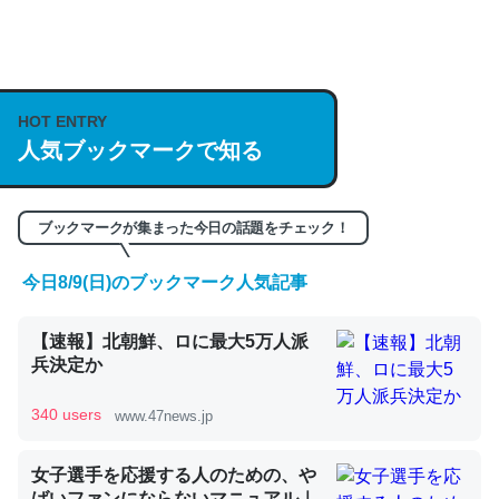
何気にChatGPTの仕組み、特に「トークン」について解
説してる記事が少ないので貴重な良記事。/続編来た
HOT ENTRY
https://isobe324649.hatenablog.com/entry/2023/03/27
人気ブックマークで知る
/064121
─GPTの仕組みと限界についての考察（１） - conceptualization
ブックマークが集まった今日の話題をチェック！
今日8/9(日)のブックマーク人気記事
これは良記事。32768トークンだと英語小説100ページ分
【速報】北朝鮮、ロに最大5万人派
くらい。小説でいう「ずっと前の伏線」は回収されないけ
兵決定か
ど、短期記憶というには多い分量。進化すればするほど分
かりやすく強くなりそう
340 users
www.47news.jp
─GPTの仕組みと限界についての考察（１） - conceptualization
女子選手を応援する人のための、や
ばいファンにならないマニュアル｜