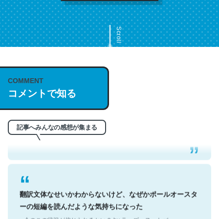
Scroll
COMMENT
これは名文。彼はとてもクレバーなんだろうなと凄く思
コメントで知る
う。英語少しでも読める人は原文もお勧め。自分はこの流
れ好き。Let’s Fucking Go. Then Covid hit. Shit.
─今のこの状況が信じられるかい？ by ラーズ・ヌートバー
記事へみんなの感想が集まる
翻訳文体なせいかわからないけど、なぜかポールオースタ
ーの短編を読んだような気持ちになった
─今のこの状況が信じられるかい？ by ラーズ・ヌートバー