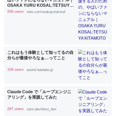
OSAKA YURU KOSAL:TETSUYA
KITAMOTO
206 users
note.com/osakayurukosal
昆虫ってカルシウム少ないのか。知らんかった。調べたら
コオロギのカルシウム分はエビの600分の1程度。
─ニュース :: 【研究発表】昆虫学の大問題＝「昆虫はなぜ海にいな
いのか」に関する新仮説
これはもう体験として知ってるの自
分らが最後やろなぁ…ってこと
158 users
anond.hatelabo.jp
論文では「淡水はカルシウムも酸素も不足してて両方に不
利だから両方が拮抗してるのでは」とあって面白い。海に
いる鋏角類（カブトガニ・ウミグモ）はカルシウムを使わ
ずキチンを強化してる筈だが、酵素が違うのか？
Claude Code で「ループエンジニ
─ニュース :: 【研究発表】昆虫学の大問題＝「昆虫はなぜ海にいな
アリング」を実践してみた
いのか」に関する新仮説
287 users
zenn.dev/tetsu_don