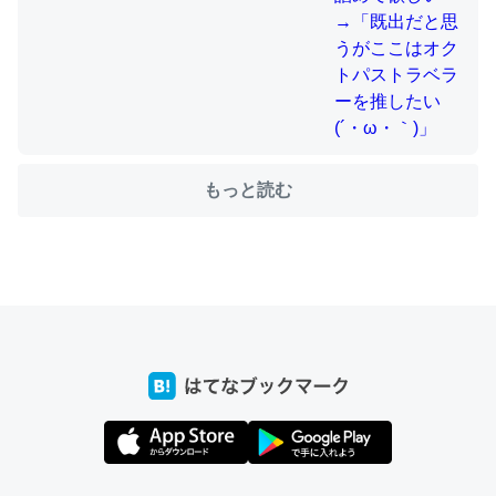
ちょうど同じ理由でEcho Show 8を設定中でした。Prime
とかSpotifyを支払う孝行もできる。一生で親と会える残
り時間を日数にすると1週間とかの人が多いそうだけど、
それを実質100倍以上に伸ばす効果があるはず……
もっと読む
─たまにLINEするくらいだった遠方の父67歳と僕。ITツール導入で
コミュニケーションが劇的に変化した｜tayorini by LIFULL介護
私も3年前ぐらいに祖母の家に設置した。ポケットWifiみ
たいなのでネット環境作ったけどAlexaしか使わないので
回線代ほとんどかからないですよ。参考：
https://toyoshi.hatenablog.com/entry/2019/05/15/1805
34