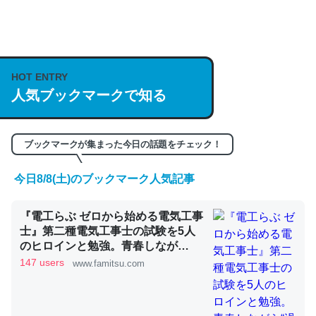
何気にChatGPTの仕組み、特に「トークン」について解
説してる記事が少ないので貴重な良記事。/続編来た
https://isobe324649.hatenablog.com/entry/2023/03/27
HOT ENTRY
人気ブックマークで知る
/064121
─GPTの仕組みと限界についての考察（１） - conceptualization
ブックマークが集まった今日の話題をチェック！
今日8/8(土)のブックマーク人気記事
これは良記事。32768トークンだと英語小説100ページ分
『電工らぶ ゼロから始める電気工事
くらい。小説でいう「ずっと前の伏線」は回収されないけ
士』第二種電気工事士の試験を5人
ど、短期記憶というには多い分量。進化すればするほど分
のヒロインと勉強。青春しなが
かりやすく強くなりそう
ら“過去問1000問”や“本番形式CBT
147 users
www.famitsu.com
模擬試験”で本格的に学べるノベル
─GPTの仕組みと限界についての考察（１） - conceptualization
ゲーム | ゲーム・エンタメ最新情報
のファミ通.com