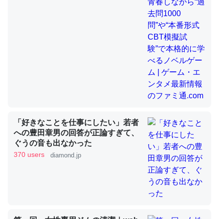
昆虫ってカルシウム少ないのか。知らんかった。調べたら
コオロギのカルシウム分はエビの600分の1程度。
─ニュース :: 【研究発表】昆虫学の大問題＝「昆虫はなぜ海にいな
いのか」に関する新仮説
「好きなことを仕事にしたい」若者
論文では「淡水はカルシウムも酸素も不足してて両方に不
への豊田章男の回答が正論すぎて、
ぐうの音も出なかった
利だから両方が拮抗してるのでは」とあって面白い。海に
370 users
diamond.jp
いる鋏角類（カブトガニ・ウミグモ）はカルシウムを使わ
ずキチンを強化してる筈だが、酵素が違うのか？
─ニュース :: 【研究発表】昆虫学の大問題＝「昆虫はなぜ海にいな
いのか」に関する新仮説