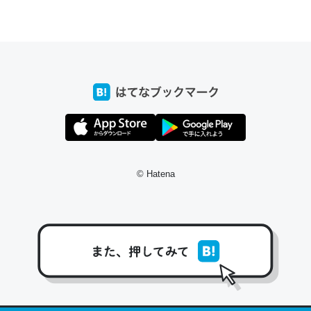
ちょうど同じ理由でEcho Show 8を設定中でした。Prime
とかSpotifyを支払う孝行もできる。一生で親と会える残
り時間を日数にすると1週間とかの人が多いそうだけど、
それを実質100倍以上に伸ばす効果があるはず……
─たまにLINEするくらいだった遠方の父67歳と僕。ITツール導入で
コミュニケーションが劇的に変化した｜tayorini by LIFULL介護
© Hatena
私も3年前ぐらいに祖母の家に設置した。ポケットWifiみ
たいなのでネット環境作ったけどAlexaしか使わないので
回線代ほとんどかからないですよ。参考：
https://toyoshi.hatenablog.com/entry/2019/05/15/1805
34