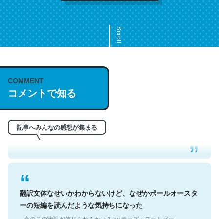
Scroll
COMMENT
これは名文。彼はとてもクレバーなんだろうなと凄く思
コメントで知る
う。英語少しでも読める人は原文もお勧め。自分はこの流
れ好き。Let’s Fucking Go. Then Covid hit. Shit.
─今のこの状況が信じられるかい？ by ラーズ・ヌートバー
記事へみんなの感想が集まる
翻訳文体なせいかわからないけど、なぜかポールオースタ
ーの短編を読んだような気持ちになった
─今のこの状況が信じられるかい？ by ラーズ・ヌートバー