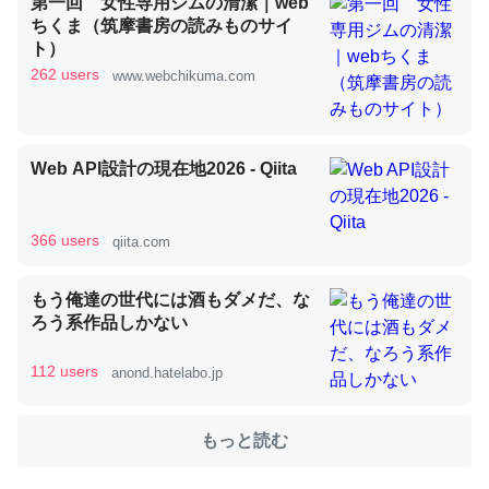
第一回 女性専用ジムの清潔｜web
ちくま（筑摩書房の読みものサイ
ト）
これを元に考えるとカルシウムを大量に使う脊椎動物と貝
262 users
www.webchikuma.com
類は苦労してるんだな…。腹足類だと殻を無くしてナメク
ジになったり努力してるし。
─ニュース :: 【研究発表】昆虫学の大問題＝「昆虫はなぜ海にいな
Web API設計の現在地2026 - Qiita
いのか」に関する新仮説
366 users
qiita.com
もう俺達の世代には酒もダメだ、な
ウチもEchoを実家に置いて４年。でたまに覗いてる。ぼ
ろう系作品しかない
ちぼちRingも置こうかと画策中。あと、Googleマップで
位置情報を共有してる。電池残量や充電中かが分かるので
112 users
anond.hatelabo.jp
これ見て生きてるなって分かる。
─たまにLINEするくらいだった遠方の父67歳と僕。ITツール導入で
もっと読む
コミュニケーションが劇的に変化した｜tayorini by LIFULL介護