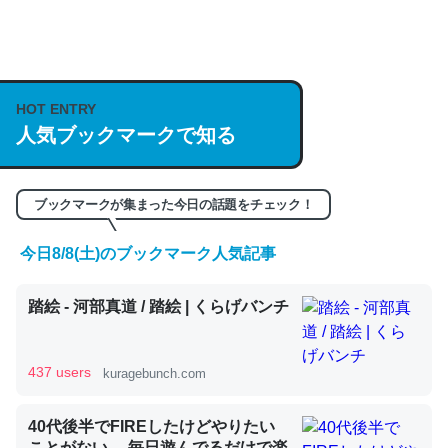
何気にChatGPTの仕組み、特に「トークン」について解
説してる記事が少ないので貴重な良記事。/続編来た
https://isobe324649.hatenablog.com/entry/2023/03/27
HOT ENTRY
/064121
人気ブックマークで知る
─GPTの仕組みと限界についての考察（１） - conceptualization
ブックマークが集まった今日の話題をチェック！
今日8/8(土)のブックマーク人気記事
これは良記事。32768トークンだと英語小説100ページ分
踏絵 - 河部真道 / 踏絵 | くらげバンチ
くらい。小説でいう「ずっと前の伏線」は回収されないけ
ど、短期記憶というには多い分量。進化すればするほど分
かりやすく強くなりそう
437 users
kuragebunch.com
─GPTの仕組みと限界についての考察（１） - conceptualization
40代後半でFIREしたけどやりたい
ことがない。 毎日遊んでるだけで楽