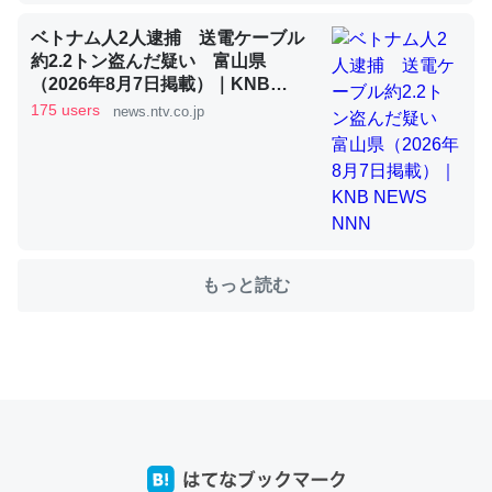
ベトナム人2人逮捕 送電ケーブル
約2.2トン盗んだ疑い 富山県
これを元に考えるとカルシウムを大量に使う脊椎動物と貝
（2026年8月7日掲載）｜KNB
類は苦労してるんだな…。腹足類だと殻を無くしてナメク
NEWS NNN
175 users
news.ntv.co.jp
ジになったり努力してるし。
─ニュース :: 【研究発表】昆虫学の大問題＝「昆虫はなぜ海にいな
いのか」に関する新仮説
もっと読む
ウチもEchoを実家に置いて４年。でたまに覗いてる。ぼ
ちぼちRingも置こうかと画策中。あと、Googleマップで
位置情報を共有してる。電池残量や充電中かが分かるので
これ見て生きてるなって分かる。
─たまにLINEするくらいだった遠方の父67歳と僕。ITツール導入で
コミュニケーションが劇的に変化した｜tayorini by LIFULL介護