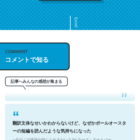
Scroll
COMMENT
これは名文。彼はとてもクレバーなんだろうなと凄く思
コメントで知る
う。英語少しでも読める人は原文もお勧め。自分はこの流
れ好き。Let’s Fucking Go. Then Covid hit. Shit.
─今のこの状況が信じられるかい？ by ラーズ・ヌートバー
記事へみんなの感想が集まる
翻訳文体なせいかわからないけど、なぜかポールオースタ
ーの短編を読んだような気持ちになった
─今のこの状況が信じられるかい？ by ラーズ・ヌートバー