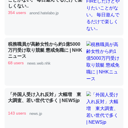
しくない..
354 users
anond.hatelabo.jp
昆虫ってカルシウム少ないのか。知らんかった。調べたら
コオロギのカルシウム分はエビの600分の1程度。
─ニュース :: 【研究発表】昆虫学の大問題＝「昆虫はなぜ海にいな
いのか」に関する新仮説
税務職員が高齢女性から約1億5000
万円受け取り競艇 懲戒免職に | NHK
ニュース
68 users
news.web.nhk
論文では「淡水はカルシウムも酸素も不足してて両方に不
利だから両方が拮抗してるのでは」とあって面白い。海に
いる鋏角類（カブトガニ・ウミグモ）はカルシウムを使わ
「外国人受け入れ反対」大幅増 東
ずキチンを強化してる筈だが、酵素が違うのか？
大調査、若い世代で多く | NEWSjp
─ニュース :: 【研究発表】昆虫学の大問題＝「昆虫はなぜ海にいな
いのか」に関する新仮説
143 users
news.jp