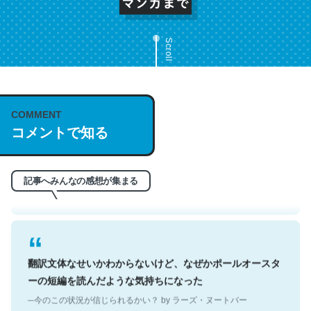
Scroll
これは名文。彼はとてもクレバーなんだろうなと凄く思
COMMENT
コメントで知る
う。英語少しでも読める人は原文もお勧め。自分はこの流
れ好き。Let’s Fucking Go. Then Covid hit. Shit.
─今のこの状況が信じられるかい？ by ラーズ・ヌートバー
記事へみんなの感想が集まる
翻訳文体なせいかわからないけど、なぜかポールオースタ
ーの短編を読んだような気持ちになった
─今のこの状況が信じられるかい？ by ラーズ・ヌートバー