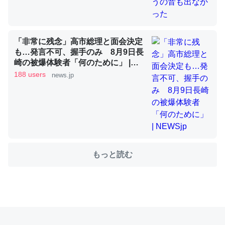
これを元に考えるとカルシウムを大量に使う脊椎動物と貝
類は苦労してるんだな…。腹足類だと殻を無くしてナメク
「非常に残念」高市総理と面会決定
ジになったり努力してるし。
も…発言不可、握手のみ 8月9日長
崎の被爆体験者「何のために」 |
─ニュース :: 【研究発表】昆虫学の大問題＝「昆虫はなぜ海にいな
いのか」に関する新仮説
NEWSjp
188 users
news.jp
ウチもEchoを実家に置いて４年。でたまに覗いてる。ぼ
ちぼちRingも置こうかと画策中。あと、Googleマップで
もっと読む
位置情報を共有してる。電池残量や充電中かが分かるので
これ見て生きてるなって分かる。
─たまにLINEするくらいだった遠方の父67歳と僕。ITツール導入で
コミュニケーションが劇的に変化した｜tayorini by LIFULL介護