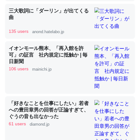
三大歌詞に「ダーリン」が出てくる
曲
昆虫ってカルシウム少ないのか。知らんかった。調べたら
コオロギのカルシウム分はエビの600分の1程度。
135 users
anond.hatelabo.jp
─ニュース :: 【研究発表】昆虫学の大問題＝「昆虫はなぜ海にいな
いのか」に関する新仮説
イオンモール熊本、「再入館を許
可」の証言 社内規定に抵触か | 毎
日新聞
106 users
mainichi.jp
論文では「淡水はカルシウムも酸素も不足してて両方に不
利だから両方が拮抗してるのでは」とあって面白い。海に
いる鋏角類（カブトガニ・ウミグモ）はカルシウムを使わ
ずキチンを強化してる筈だが、酵素が違うのか？
「好きなことを仕事にしたい」若者
への豊田章男の回答が正論すぎて、
─ニュース :: 【研究発表】昆虫学の大問題＝「昆虫はなぜ海にいな
いのか」に関する新仮説
ぐうの音も出なかった
61 users
diamond.jp