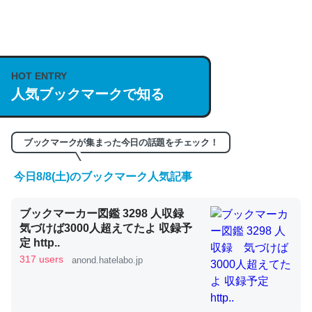
何気にChatGPTの仕組み、特に「トークン」について解
説してる記事が少ないので貴重な良記事。/続編来た
https://isobe324649.hatenablog.com/entry/2023/03/27
HOT ENTRY
/064121
人気ブックマークで知る
─GPTの仕組みと限界についての考察（１） - conceptualization
ブックマークが集まった今日の話題をチェック！
今日8/8(土)のブックマーク人気記事
これは良記事。32768トークンだと英語小説100ページ分
くらい。小説でいう「ずっと前の伏線」は回収されないけ
ブックマーカー図鑑 3298 人収録
ど、短期記憶というには多い分量。進化すればするほど分
気づけば3000人超えてたよ 収録予
定 http..
かりやすく強くなりそう
317 users
anond.hatelabo.jp
─GPTの仕組みと限界についての考察（１） - conceptualization