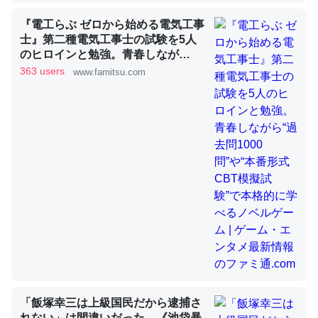
『電工らぶ ゼロから始める電気工事
士』第二種電気工事士の試験を5人
これを元に考えるとカルシウムを大量に使う脊椎動物と貝
のヒロインと勉強。青春しなが
類は苦労してるんだな…。腹足類だと殻を無くしてナメク
ら“過去問1000問”や“本番形式CBT
363 users
www.famitsu.com
ジになったり努力してるし。
模擬試験”で本格的に学べるノベル
ゲーム | ゲーム・エンタメ最新情報
─ニュース :: 【研究発表】昆虫学の大問題＝「昆虫はなぜ海にいな
いのか」に関する新仮説
のファミ通.com
ウチもEchoを実家に置いて４年。でたまに覗いてる。ぼ
ちぼちRingも置こうかと画策中。あと、Googleマップで
位置情報を共有してる。電池残量や充電中かが分かるので
これ見て生きてるなって分かる。
─たまにLINEするくらいだった遠方の父67歳と僕。ITツール導入で
コミュニケーションが劇的に変化した｜tayorini by LIFULL介護
「飯塚幸三は上級国民だから逮捕さ
れない」は間違いだった…《池袋暴