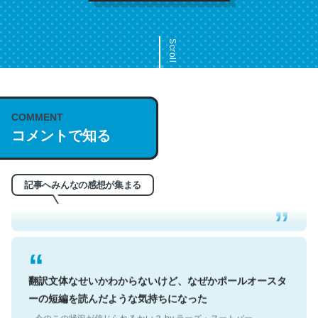
Scroll
COMMENT
これは名文。彼はとてもクレバーなんだろうなと凄く思
コメントで知る
う。英語少しでも読める人は原文もお勧め。自分はこの流
れ好き。Let’s Fucking Go. Then Covid hit. Shit.
─今のこの状況が信じられるかい？ by ラーズ・ヌートバー
記事へみんなの感想が集まる
翻訳文体なせいかわからないけど、なぜかポールオースタ
ーの短編を読んだような気持ちになった
─今のこの状況が信じられるかい？ by ラーズ・ヌートバー