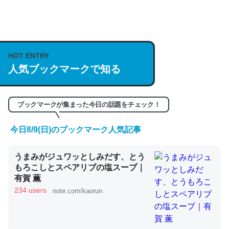
何気にChatGPTの仕組み、特に「トークン」について解
説してる記事が少ないので貴重な良記事。/続編来た
https://isobe324649.hatenablog.com/entry/2023/03/27
HOT ENTRY
人気ブックマークで知る
/064121
─GPTの仕組みと限界についての考察（１） - conceptualization
ブックマークが集まった今日の話題をチェック！
今日8/9(日)のブックマーク人気記事
これは良記事。32768トークンだと英語小説100ページ分
うまみがジュワッとしみだす、とう
くらい。小説でいう「ずっと前の伏線」は回収されないけ
もろこしとスペアリブの塩スープ｜
ど、短期記憶というには多い分量。進化すればするほど分
有賀 薫
かりやすく強くなりそう
234 users
note.com/kaorun
─GPTの仕組みと限界についての考察（１） - conceptualization