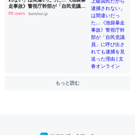
走事故》警視庁幹部が「自民党議
員」に呼び出されても逮捕を見送っ
89 users
bunshun.jp
た理由 | 文春オンライン
ちょうど同じ理由でEcho Show 8を設定中でした。Prime
とかSpotifyを支払う孝行もできる。一生で親と会える残
り時間を日数にすると1週間とかの人が多いそうだけど、
それを実質100倍以上に伸ばす効果があるはず……
─たまにLINEするくらいだった遠方の父67歳と僕。ITツール導入で
コミュニケーションが劇的に変化した｜tayorini by LIFULL介護
もっと読む
私も3年前ぐらいに祖母の家に設置した。ポケットWifiみ
たいなのでネット環境作ったけどAlexaしか使わないので
回線代ほとんどかからないですよ。参考：
https://toyoshi.hatenablog.com/entry/2019/05/15/1805
34