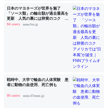
日本のマヨネーズが世界を魅了
「ソース類」の輸出額が過去最高を
昆虫ってカルシウム少ないのか。知らんかった。調べたら
更新 人気の裏には卵黄のコク ア
コオロギのカルシウム分はエビの600分の1程度。
メリカでは“日本風”が誕生｜FNNプ
94 users
www.fnn.jp
ライムオンライン
─ニュース :: 【研究発表】昆虫学の大問題＝「昆虫はなぜ海にいな
いのか」に関する新仮説
論文では「淡水はカルシウムも酸素も不足してて両方に不
利だから両方が拮抗してるのでは」とあって面白い。海に
いる鋏角類（カブトガニ・ウミグモ）はカルシウムを使わ
戦時中、大学で輸血の人体実験 患
ずキチンを強化してる筈だが、酵素が違うのか？
者に動物の血使用、死亡例も
─ニュース :: 【研究発表】昆虫学の大問題＝「昆虫はなぜ海にいな
いのか」に関する新仮説
95 users
www.47news.jp