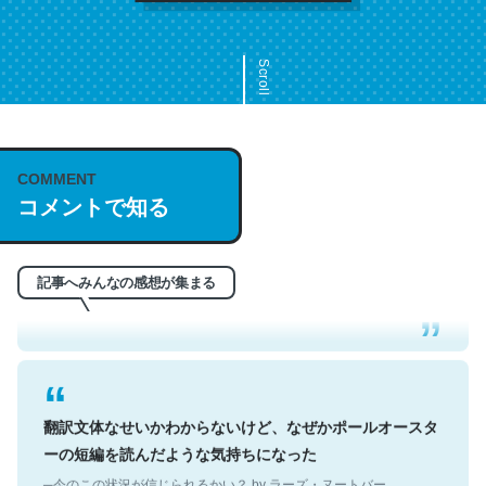
Scroll
COMMENT
これは名文。彼はとてもクレバーなんだろうなと凄く思
コメントで知る
う。英語少しでも読める人は原文もお勧め。自分はこの流
れ好き。Let’s Fucking Go. Then Covid hit. Shit.
─今のこの状況が信じられるかい？ by ラーズ・ヌートバー
記事へみんなの感想が集まる
翻訳文体なせいかわからないけど、なぜかポールオースタ
ーの短編を読んだような気持ちになった
─今のこの状況が信じられるかい？ by ラーズ・ヌートバー