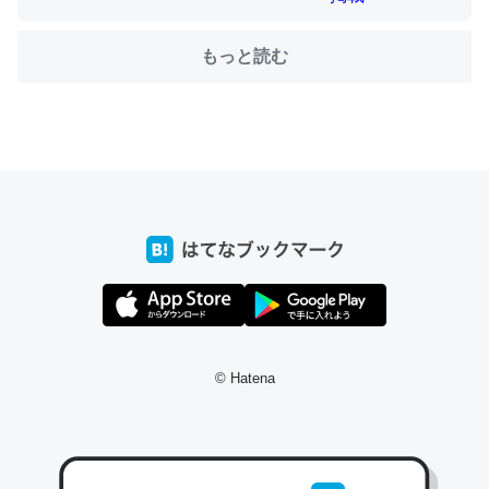
もっと読む
ちょうど同じ理由でEcho Show 8を設定中でした。Prime
とかSpotifyを支払う孝行もできる。一生で親と会える残
り時間を日数にすると1週間とかの人が多いそうだけど、
それを実質100倍以上に伸ばす効果があるはず……
─たまにLINEするくらいだった遠方の父67歳と僕。ITツール導入で
コミュニケーションが劇的に変化した｜tayorini by LIFULL介護
私も3年前ぐらいに祖母の家に設置した。ポケットWifiみ
© Hatena
たいなのでネット環境作ったけどAlexaしか使わないので
回線代ほとんどかからないですよ。参考：
https://toyoshi.hatenablog.com/entry/2019/05/15/1805
34