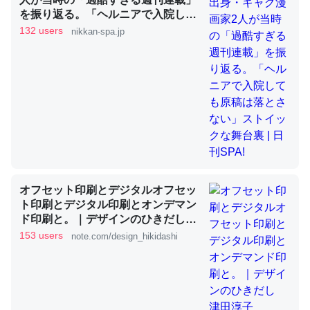
を振り返る。「ヘルニアで入院して
も原稿は落とさない」ストイックな
132 users
nikkan-spa.jp
舞台裏 | 日刊SPA!
昆虫ってカルシウム少ないのか。知らんかった。調べたら
コオロギのカルシウム分はエビの600分の1程度。
─ニュース :: 【研究発表】昆虫学の大問題＝「昆虫はなぜ海にいな
いのか」に関する新仮説
論文では「淡水はカルシウムも酸素も不足してて両方に不
オフセット印刷とデジタルオフセッ
利だから両方が拮抗してるのでは」とあって面白い。海に
ト印刷とデジタル印刷とオンデマン
ド印刷と。｜デザインのひきだし
いる鋏角類（カブトガニ・ウミグモ）はカルシウムを使わ
津田淳子
153 users
note.com/design_hikidashi
ずキチンを強化してる筈だが、酵素が違うのか？
─ニュース :: 【研究発表】昆虫学の大問題＝「昆虫はなぜ海にいな
いのか」に関する新仮説