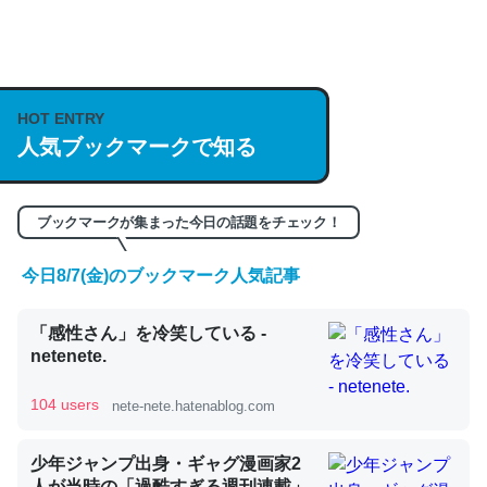
何気にChatGPTの仕組み、特に「トークン」について解
説してる記事が少ないので貴重な良記事。/続編来た
https://isobe324649.hatenablog.com/entry/2023/03/27
HOT ENTRY
/064121
人気ブックマークで知る
─GPTの仕組みと限界についての考察（１） - conceptualization
ブックマークが集まった今日の話題をチェック！
今日8/7(金)のブックマーク人気記事
これは良記事。32768トークンだと英語小説100ページ分
「感性さん」を冷笑している -
くらい。小説でいう「ずっと前の伏線」は回収されないけ
netenete.
ど、短期記憶というには多い分量。進化すればするほど分
かりやすく強くなりそう
104 users
nete-nete.hatenablog.com
─GPTの仕組みと限界についての考察（１） - conceptualization
少年ジャンプ出身・ギャグ漫画家2
人が当時の「過酷すぎる週刊連載」