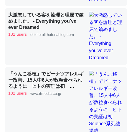
大激怒している客を論理と理屈で鎮
これを元に考えるとカルシウムを大量に使う脊椎動物と貝
めました。 - Everything you've
類は苦労してるんだな…。腹足類だと殻を無くしてナメク
ever Dreamed
ジになったり努力してるし。
131 users
delete-all.hatenablog.com
─ニュース :: 【研究発表】昆虫学の大問題＝「昆虫はなぜ海にいな
いのか」に関する新仮説
「うんこ移植」でピーナツアレルギ
ー改善、15人中6人が数粒食べられ
ウチもEchoを実家に置いて４年。でたまに覗いてる。ぼ
るように ヒトの実証は初
ちぼちRingも置こうかと画策中。あと、Googleマップで
Science系列誌掲載
182 users
www.itmedia.co.jp
位置情報を共有してる。電池残量や充電中かが分かるので
これ見て生きてるなって分かる。
─たまにLINEするくらいだった遠方の父67歳と僕。ITツール導入で
コミュニケーションが劇的に変化した｜tayorini by LIFULL介護