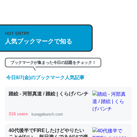
何気にChatGPTの仕組み、特に「トークン」について解
説してる記事が少ないので貴重な良記事。/続編来た
https://isobe324649.hatenablog.com/entry/2023/03/27
HOT ENTRY
人気ブックマークで知る
/064121
─GPTの仕組みと限界についての考察（１） - conceptualization
ブックマークが集まった今日の話題をチェック！
今日8/7(金)のブックマーク人気記事
これは良記事。32768トークンだと英語小説100ページ分
踏絵 - 河部真道 / 踏絵 | くらげバンチ
くらい。小説でいう「ずっと前の伏線」は回収されないけ
ど、短期記憶というには多い分量。進化すればするほど分
かりやすく強くなりそう
316 users
kuragebunch.com
─GPTの仕組みと限界についての考察（１） - conceptualization
40代後半でFIREしたけどやりたい
ことがない。 毎日遊んでるだけで楽