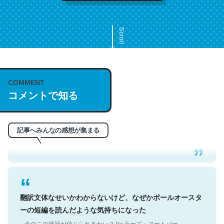
Scroll
COMMENT
これは名文。彼はとてもクレバーなんだろうなと凄く思
コメントで知る
う。英語少しでも読める人は原文もお勧め。自分はこの流
れ好き。Let’s Fucking Go. Then Covid hit. Shit.
─今のこの状況が信じられるかい？ by ラーズ・ヌートバー
記事へみんなの感想が集まる
翻訳文体なせいかわからないけど、なぜかポールオースタ
ーの短編を読んだような気持ちになった
─今のこの状況が信じられるかい？ by ラーズ・ヌートバー