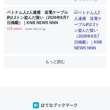
ベトナム人2人逮捕 送電ケーブル
これを元に考えるとカルシウムを大量に使う脊椎動物と貝
約2.2トン盗んだ疑い（2026年8月7
類は苦労してるんだな…。腹足類だと殻を無くしてナメク
日掲載）｜KNB NEWS NNN
ジになったり努力してるし。
119 users
news.ntv.co.jp
─ニュース :: 【研究発表】昆虫学の大問題＝「昆虫はなぜ海にいな
いのか」に関する新仮説
もっと読む
ウチもEchoを実家に置いて４年。でたまに覗いてる。ぼ
ちぼちRingも置こうかと画策中。あと、Googleマップで
位置情報を共有してる。電池残量や充電中かが分かるので
これ見て生きてるなって分かる。
─たまにLINEするくらいだった遠方の父67歳と僕。ITツール導入で
コミュニケーションが劇的に変化した｜tayorini by LIFULL介護