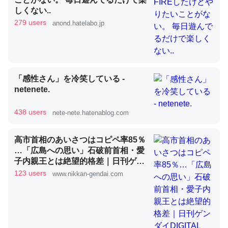
しくない..
279 users
anond.hatelabo.jp
昆虫ってカルシウム少ないのか。知らんかった。調べたら
コオロギのカルシウム分はエビの600分の1程度。
─ニュース :: 【研究発表】昆虫学の大問題＝「昆虫はなぜ海にいな
いのか」に関する新仮説
「感性さん」を冷笑している -
netenete.
438 users
nete-nete.hatenablog.com
論文では「淡水はカルシウムも酸素も不足してて両方に不
高市首相のあいさつはコピペ率85％
利だから両方が拮抗してるのでは」とあって面白い。海に
…「広島への思い」石破前首相・愛
子内親王とは絶望的格差｜日刊ゲン
いる鋏角類（カブトガニ・ウミグモ）はカルシウムを使わ
ダイDIGITAL
123 users
www.nikkan-gendai.com
ずキチンを強化してる筈だが、酵素が違うのか？
─ニュース :: 【研究発表】昆虫学の大問題＝「昆虫はなぜ海にいな
いのか」に関する新仮説