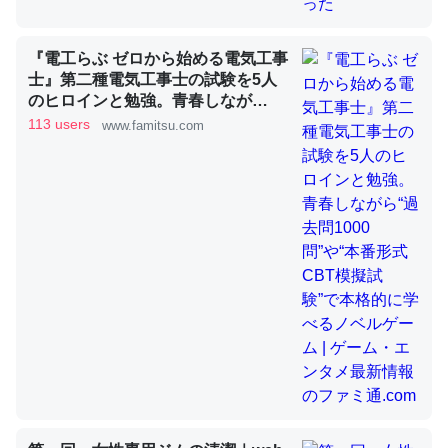
『電工らぶ ゼロから始める電気工事
昆虫ってカルシウム少ないのか。知らんかった。調べたら
士』第二種電気工事士の試験を5人
コオロギのカルシウム分はエビの600分の1程度。
のヒロインと勉強。青春しなが
ら“過去問1000問”や“本番形式CBT
113 users
www.famitsu.com
─ニュース :: 【研究発表】昆虫学の大問題＝「昆虫はなぜ海にいな
いのか」に関する新仮説
模擬試験”で本格的に学べるノベル
ゲーム | ゲーム・エンタメ最新情報
のファミ通.com
論文では「淡水はカルシウムも酸素も不足してて両方に不
利だから両方が拮抗してるのでは」とあって面白い。海に
いる鋏角類（カブトガニ・ウミグモ）はカルシウムを使わ
ずキチンを強化してる筈だが、酵素が違うのか？
─ニュース :: 【研究発表】昆虫学の大問題＝「昆虫はなぜ海にいな
いのか」に関する新仮説