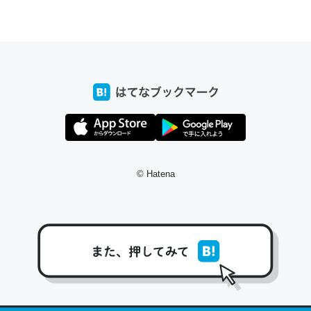
ちょうど同じ理由でEcho Show 8を設定中でした。Prime
とかSpotifyを支払う孝行もできる。一生で親と会える残
り時間を日数にすると1週間とかの人が多いそうだけど、
それを実質100倍以上に伸ばす効果があるはず……
─たまにLINEするくらいだった遠方の父67歳と僕。ITツール導入で
コミュニケーションが劇的に変化した｜tayorini by LIFULL介護
© Hatena
私も3年前ぐらいに祖母の家に設置した。ポケットWifiみ
たいなのでネット環境作ったけどAlexaしか使わないので
回線代ほとんどかからないですよ。参考：
https://toyoshi.hatenablog.com/entry/2019/05/15/1805
34