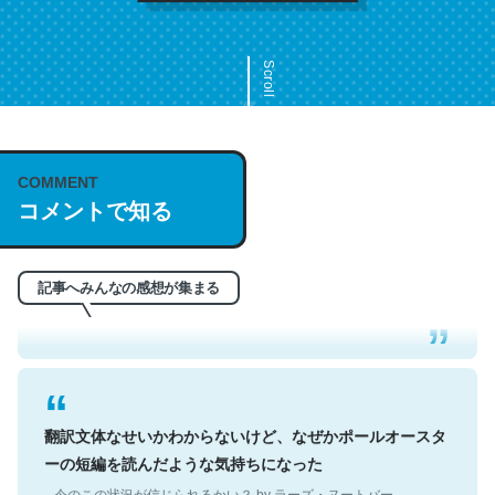
Scroll
COMMENT
これは名文。彼はとてもクレバーなんだろうなと凄く思
コメントで知る
う。英語少しでも読める人は原文もお勧め。自分はこの流
れ好き。Let’s Fucking Go. Then Covid hit. Shit.
─今のこの状況が信じられるかい？ by ラーズ・ヌートバー
記事へみんなの感想が集まる
翻訳文体なせいかわからないけど、なぜかポールオースタ
ーの短編を読んだような気持ちになった
─今のこの状況が信じられるかい？ by ラーズ・ヌートバー