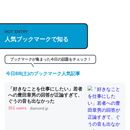
何気にChatGPTの仕組み、特に「トークン」について解
説してる記事が少ないので貴重な良記事。/続編来た
https://isobe324649.hatenablog.com/entry/2023/03/27
HOT ENTRY
人気ブックマークで知る
/064121
─GPTの仕組みと限界についての考察（１） - conceptualization
ブックマークが集まった今日の話題をチェック！
今日8/8(土)のブックマーク人気記事
これは良記事。32768トークンだと英語小説100ページ分
「好きなことを仕事にしたい」若者
くらい。小説でいう「ずっと前の伏線」は回収されないけ
への豊田章男の回答が正論すぎて、
ど、短期記憶というには多い分量。進化すればするほど分
ぐうの音も出なかった
かりやすく強くなりそう
351 users
diamond.jp
─GPTの仕組みと限界についての考察（１） - conceptualization