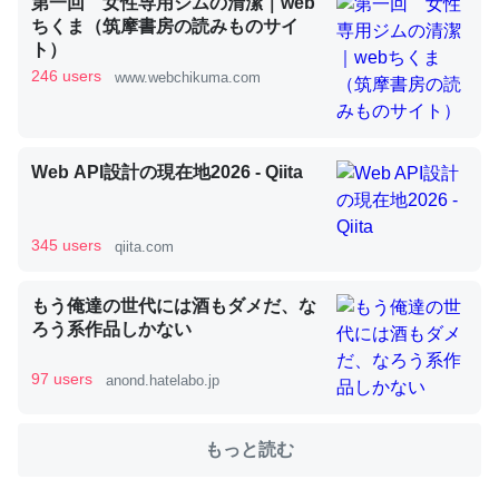
第一回 女性専用ジムの清潔｜web
ちくま（筑摩書房の読みものサイ
ト）
これを元に考えるとカルシウムを大量に使う脊椎動物と貝
246 users
www.webchikuma.com
類は苦労してるんだな…。腹足類だと殻を無くしてナメク
ジになったり努力してるし。
─ニュース :: 【研究発表】昆虫学の大問題＝「昆虫はなぜ海にいな
Web API設計の現在地2026 - Qiita
いのか」に関する新仮説
345 users
qiita.com
もう俺達の世代には酒もダメだ、な
ウチもEchoを実家に置いて４年。でたまに覗いてる。ぼ
ろう系作品しかない
ちぼちRingも置こうかと画策中。あと、Googleマップで
位置情報を共有してる。電池残量や充電中かが分かるので
97 users
anond.hatelabo.jp
これ見て生きてるなって分かる。
─たまにLINEするくらいだった遠方の父67歳と僕。ITツール導入で
もっと読む
コミュニケーションが劇的に変化した｜tayorini by LIFULL介護