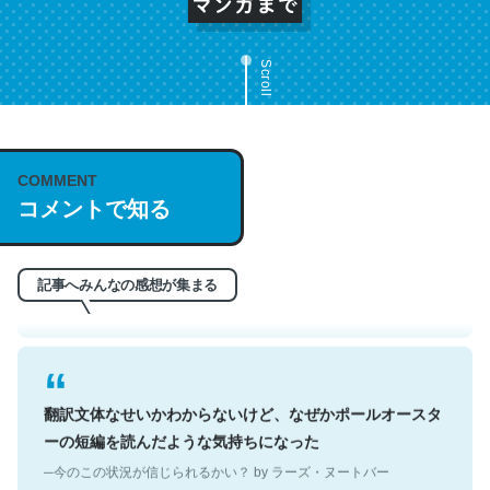
Scroll
これは名文。彼はとてもクレバーなんだろうなと凄く思
COMMENT
コメントで知る
う。英語少しでも読める人は原文もお勧め。自分はこの流
れ好き。Let’s Fucking Go. Then Covid hit. Shit.
─今のこの状況が信じられるかい？ by ラーズ・ヌートバー
記事へみんなの感想が集まる
翻訳文体なせいかわからないけど、なぜかポールオースタ
ーの短編を読んだような気持ちになった
─今のこの状況が信じられるかい？ by ラーズ・ヌートバー