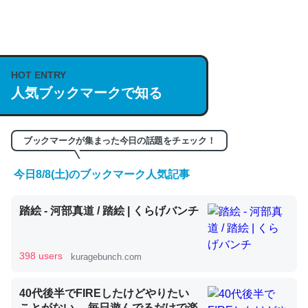
何気にChatGPTの仕組み、特に「トークン」について解
説してる記事が少ないので貴重な良記事。/続編来た
https://isobe324649.hatenablog.com/entry/2023/03/27
HOT ENTRY
/064121
人気ブックマークで知る
─GPTの仕組みと限界についての考察（１） - conceptualization
ブックマークが集まった今日の話題をチェック！
今日8/8(土)のブックマーク人気記事
これは良記事。32768トークンだと英語小説100ページ分
くらい。小説でいう「ずっと前の伏線」は回収されないけ
踏絵 - 河部真道 / 踏絵 | くらげバンチ
ど、短期記憶というには多い分量。進化すればするほど分
かりやすく強くなりそう
398 users
kuragebunch.com
─GPTの仕組みと限界についての考察（１） - conceptualization
40代後半でFIREしたけどやりたい
ことがない。 毎日遊んでるだけで楽