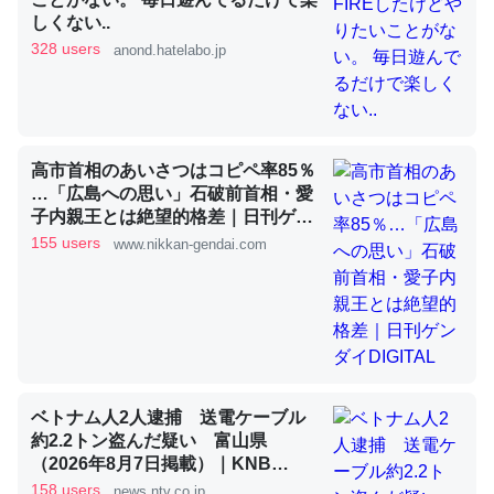
しくない..
328 users
anond.hatelabo.jp
昆虫ってカルシウム少ないのか。知らんかった。調べたら
コオロギのカルシウム分はエビの600分の1程度。
─ニュース :: 【研究発表】昆虫学の大問題＝「昆虫はなぜ海にいな
いのか」に関する新仮説
高市首相のあいさつはコピペ率85％
…「広島への思い」石破前首相・愛
子内親王とは絶望的格差｜日刊ゲン
ダイDIGITAL
155 users
www.nikkan-gendai.com
論文では「淡水はカルシウムも酸素も不足してて両方に不
利だから両方が拮抗してるのでは」とあって面白い。海に
いる鋏角類（カブトガニ・ウミグモ）はカルシウムを使わ
ずキチンを強化してる筈だが、酵素が違うのか？
─ニュース :: 【研究発表】昆虫学の大問題＝「昆虫はなぜ海にいな
いのか」に関する新仮説
ベトナム人2人逮捕 送電ケーブル
約2.2トン盗んだ疑い 富山県
（2026年8月7日掲載）｜KNB
NEWS NNN
158 users
news.ntv.co.jp