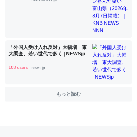
これを元に考えるとカルシウムを大量に使う脊椎動物と貝
類は苦労してるんだな…。腹足類だと殻を無くしてナメク
ジになったり努力してるし。
─ニュース :: 【研究発表】昆虫学の大問題＝「昆虫はなぜ海にいな
いのか」に関する新仮説
「外国人受け入れ反対」大幅増 東
大調査、若い世代で多く | NEWSjp
103 users
news.jp
ウチもEchoを実家に置いて４年。でたまに覗いてる。ぼ
ちぼちRingも置こうかと画策中。あと、Googleマップで
もっと読む
位置情報を共有してる。電池残量や充電中かが分かるので
これ見て生きてるなって分かる。
─たまにLINEするくらいだった遠方の父67歳と僕。ITツール導入で
コミュニケーションが劇的に変化した｜tayorini by LIFULL介護