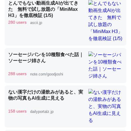
とんでもない動画生成AIが出てき
た 無料で試し放題の「MiniMax
H3」を徹底検証 (1/5)
昆虫ってカルシウム少ないのか。知らんかった。調べたら
280 users
ascii.jp
コオロギのカルシウム分はエビの600分の1程度。
─ニュース :: 【研究発表】昆虫学の大問題＝「昆虫はなぜ海にいな
いのか」に関する新仮説
ソーセージパンを10種類食べた話｜
ソーセージ姉さん
288 users
note.com/goodjoshi
論文では「淡水はカルシウムも酸素も不足してて両方に不
利だから両方が拮抗してるのでは」とあって面白い。海に
ない漢字だけの湯飲みがあると、実
いる鋏角類（カブトガニ・ウミグモ）はカルシウムを使わ
物の写真もAI生成に見える
ずキチンを強化してる筈だが、酵素が違うのか？
─ニュース :: 【研究発表】昆虫学の大問題＝「昆虫はなぜ海にいな
158 users
dailyportalz.jp
いのか」に関する新仮説