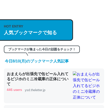
何気にChatGPTの仕組み、特に「トークン」について解
説してる記事が少ないので貴重な良記事。/続編来た
https://isobe324649.hatenablog.com/entry/2023/03/27
HOT ENTRY
人気ブックマークで知る
/064121
─GPTの仕組みと限界についての考察（１） - conceptualization
ブックマークが集まった今日の話題をチェック！
今日8/10(月)のブックマーク人気記事
これは良記事。32768トークンだと英語小説100ページ分
おまえらが出張先で缶ビール入れて
くらい。小説でいう「ずっと前の伏線」は回収されないけ
るビジホのミニ冷蔵庫の正体につい
ど、短期記憶というには多い分量。進化すればするほど分
て
かりやすく強くなりそう
446 users
ysd.theletter.jp
─GPTの仕組みと限界についての考察（１） - conceptualization