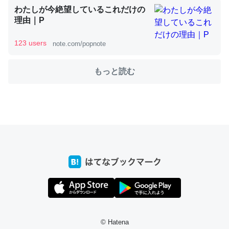
わたしが今絶望しているこれだけの
理由｜P
これを元に考えるとカルシウムを大量に使う脊椎動物と貝
123 users
note.com/popnote
類は苦労してるんだな…。腹足類だと殻を無くしてナメク
ジになったり努力してるし。
もっと読む
─ニュース :: 【研究発表】昆虫学の大問題＝「昆虫はなぜ海にいな
いのか」に関する新仮説
ウチもEchoを実家に置いて４年。でたまに覗いてる。ぼ
ちぼちRingも置こうかと画策中。あと、Googleマップで
位置情報を共有してる。電池残量や充電中かが分かるので
これ見て生きてるなって分かる。
─たまにLINEするくらいだった遠方の父67歳と僕。ITツール導入で
コミュニケーションが劇的に変化した｜tayorini by LIFULL介護
© Hatena