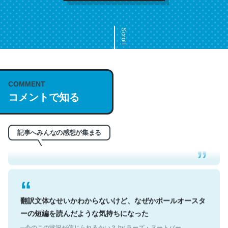
Scroll
COMMENT
これは名文。彼はとてもクレバーなんだろうなと凄く思
コメントで知る
う。英語少しでも読める人は原文もお勧め。自分はこの流
れ好き。Let’s Fucking Go. Then Covid hit. Shit.
─今のこの状況が信じられるかい？ by ラーズ・ヌートバー
記事へみんなの感想が集まる
翻訳文体なせいかわからないけど、なぜかポールオースタ
ーの短編を読んだような気持ちになった
─今のこの状況が信じられるかい？ by ラーズ・ヌートバー