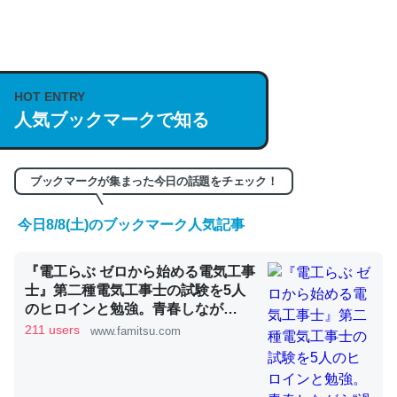
何気にChatGPTの仕組み、特に「トークン」について解
説してる記事が少ないので貴重な良記事。/続編来た
HOT ENTRY
https://isobe324649.hatenablog.com/entry/2023/03/27
人気ブックマークで知る
/064121
─GPTの仕組みと限界についての考察（１） - conceptualization
ブックマークが集まった今日の話題をチェック！
今日8/8(土)のブックマーク人気記事
これは良記事。32768トークンだと英語小説100ページ分
『電工らぶ ゼロから始める電気工事
くらい。小説でいう「ずっと前の伏線」は回収されないけ
士』第二種電気工事士の試験を5人
ど、短期記憶というには多い分量。進化すればするほど分
のヒロインと勉強。青春しなが
かりやすく強くなりそう
ら“過去問1000問”や“本番形式CBT
211 users
www.famitsu.com
模擬試験”で本格的に学べるノベル
─GPTの仕組みと限界についての考察（１） - conceptualization
ゲーム | ゲーム・エンタメ最新情報
のファミ通.com