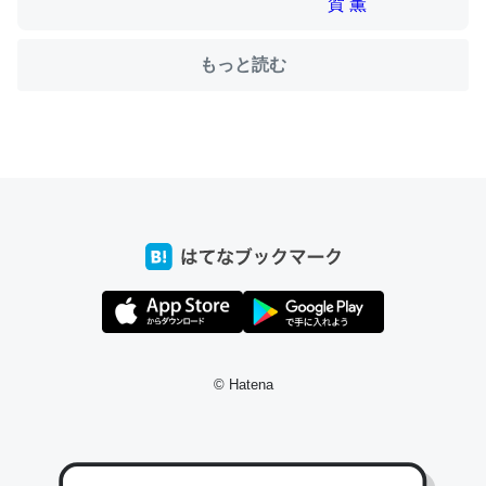
もっと読む
ちょうど同じ理由でEcho Show 8を設定中でした。Prime
とかSpotifyを支払う孝行もできる。一生で親と会える残
り時間を日数にすると1週間とかの人が多いそうだけど、
それを実質100倍以上に伸ばす効果があるはず……
─たまにLINEするくらいだった遠方の父67歳と僕。ITツール導入で
コミュニケーションが劇的に変化した｜tayorini by LIFULL介護
私も3年前ぐらいに祖母の家に設置した。ポケットWifiみ
© Hatena
たいなのでネット環境作ったけどAlexaしか使わないので
回線代ほとんどかからないですよ。参考：
https://toyoshi.hatenablog.com/entry/2019/05/15/1805
34