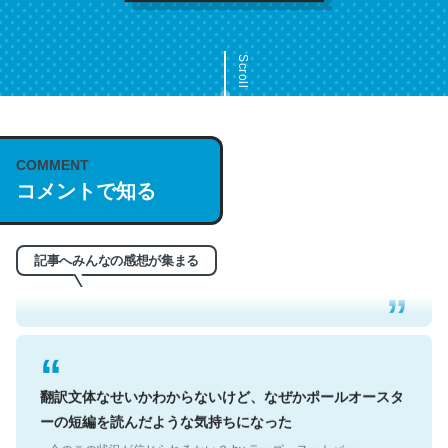
Scroll
COMMENT
これは名文。彼はとてもクレバーなんだろうなと凄く思
コメントで知る
う。英語少しでも読める人は原文もお勧め。自分はこの流
れ好き。Let’s Fucking Go. Then Covid hit. Shit.
─今のこの状況が信じられるかい？ by ラーズ・ヌートバー
記事へみんなの感想が集まる
翻訳文体なせいかわからないけど、なぜかポールオースタ
ーの短編を読んだような気持ちになった
─今のこの状況が信じられるかい？ by ラーズ・ヌートバー