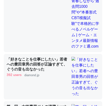
昆虫ってカルシウム少ないのか。知らんかった。調べたら
コオロギのカルシウム分はエビの600分の1程度。
─ニュース :: 【研究発表】昆虫学の大問題＝「昆虫はなぜ海にいな
いのか」に関する新仮説
「好きなことを仕事にしたい」若者
論文では「淡水はカルシウムも酸素も不足してて両方に不
への豊田章男の回答が正論すぎて、
ぐうの音も出なかった
利だから両方が拮抗してるのでは」とあって面白い。海に
392 users
diamond.jp
いる鋏角類（カブトガニ・ウミグモ）はカルシウムを使わ
ずキチンを強化してる筈だが、酵素が違うのか？
─ニュース :: 【研究発表】昆虫学の大問題＝「昆虫はなぜ海にいな
いのか」に関する新仮説