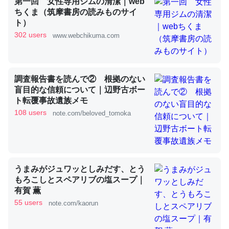
第一回 女性専用ジムの清潔｜web
ちくま（筑摩書房の読みものサイ
ト）
これを元に考えるとカルシウムを大量に使う脊椎動物と貝
302 users
www.webchikuma.com
類は苦労してるんだな…。腹足類だと殻を無くしてナメク
ジになったり努力してるし。
─ニュース :: 【研究発表】昆虫学の大問題＝「昆虫はなぜ海にいな
調査報告書を読んで② 根拠のない
いのか」に関する新仮説
盲目的な信頼について｜辺野古ボー
ト転覆事故遺族メモ
108 users
note.com/beloved_tomoka
ウチもEchoを実家に置いて４年。でたまに覗いてる。ぼ
ちぼちRingも置こうかと画策中。あと、Googleマップで
うまみがジュワッとしみだす、とう
位置情報を共有してる。電池残量や充電中かが分かるので
もろこしとスペアリブの塩スープ｜
これ見て生きてるなって分かる。
有賀 薫
─たまにLINEするくらいだった遠方の父67歳と僕。ITツール導入で
55 users
note.com/kaorun
コミュニケーションが劇的に変化した｜tayorini by LIFULL介護