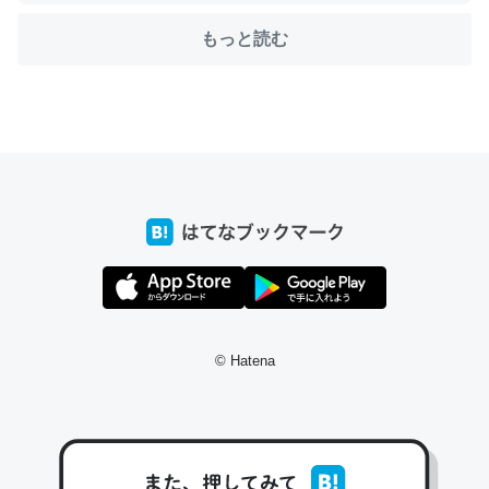
もっと読む
ちょうど同じ理由でEcho Show 8を設定中でした。Prime
とかSpotifyを支払う孝行もできる。一生で親と会える残
り時間を日数にすると1週間とかの人が多いそうだけど、
それを実質100倍以上に伸ばす効果があるはず……
─たまにLINEするくらいだった遠方の父67歳と僕。ITツール導入で
コミュニケーションが劇的に変化した｜tayorini by LIFULL介護
© Hatena
私も3年前ぐらいに祖母の家に設置した。ポケットWifiみ
たいなのでネット環境作ったけどAlexaしか使わないので
回線代ほとんどかからないですよ。参考：
https://toyoshi.hatenablog.com/entry/2019/05/15/1805
34