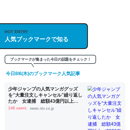
何気にChatGPTの仕組み、特に「トークン」について解
説してる記事が少ないので貴重な良記事。/続編来た
https://isobe324649.hatenablog.com/entry/2023/03/27
HOT ENTRY
人気ブックマークで知る
/064121
─GPTの仕組みと限界についての考察（１） - conceptualization
ブックマークが集まった今日の話題をチェック！
今日8/6(木)のブックマーク人気記事
これは良記事。32768トークンだと英語小説100ページ分
少年ジャンプの人気マンガグッズ
くらい。小説でいう「ずっと前の伏線」は回収されないけ
を“大量注文しキャンセル”繰り返し
ど、短期記憶というには多い分量。進化すればするほど分
たか 女逮捕 総額43億円以上
かりやすく強くなりそう
（2026年8月6日掲載）｜日テレ
146 users
news.ntv.co.jp
NEWS NNN
─GPTの仕組みと限界についての考察（１） - conceptualization