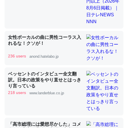
昆虫ってカルシウム少ないのか。知らんかった。調べたら
コオロギのカルシウム分はエビの600分の1程度。
─ニュース :: 【研究発表】昆虫学の大問題＝「昆虫はなぜ海にいな
女性ボーカルの曲に男性コーラス入
いのか」に関する新仮説
れるな！クソが！
236 users
anond.hatelabo.jp
ベッセントのインタビュー全文翻
論文では「淡水はカルシウムも酸素も不足してて両方に不
訳。日本の政策をやり直せとはっき
利だから両方が拮抗してるのでは」とあって面白い。海に
り言っている
いる鋏角類（カブトガニ・ウミグモ）はカルシウムを使わ
218 users
www.landerblue.co.jp
ずキチンを強化してる筈だが、酵素が違うのか？
─ニュース :: 【研究発表】昆虫学の大問題＝「昆虫はなぜ海にいな
いのか」に関する新仮説
「高市総理には愛想尽かした」コメ