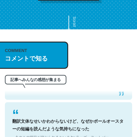
Scroll
COMMENT
これは名文。彼はとてもクレバーなんだろうなと凄く思
コメントで知る
う。英語少しでも読める人は原文もお勧め。自分はこの流
れ好き。Let’s Fucking Go. Then Covid hit. Shit.
─今のこの状況が信じられるかい？ by ラーズ・ヌートバー
記事へみんなの感想が集まる
翻訳文体なせいかわからないけど、なぜかポールオースタ
ーの短編を読んだような気持ちになった
─今のこの状況が信じられるかい？ by ラーズ・ヌートバー