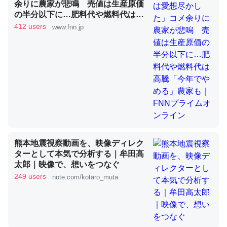
余りに農家が悲鳴 売値は生産原価
の半分以下に…肥料代や燃料代は高
騰「今年でやめる」農家も｜FNNプ
412 users
www.fnn.jp
これを元に考えるとカルシウムを大量に使う脊椎動物と貝
ライムオンライン
類は苦労してるんだな…。腹足類だと殻を無くしてナメク
ジになったり努力してるし。
─ニュース :: 【研究発表】昆虫学の大問題＝「昆虫はなぜ海にいな
いのか」に関する新仮説
熊本地震視察動画を、映像ディレク
ウチもEchoを実家に置いて４年。でたまに覗いてる。ぼ
ターとして本気で分析する｜牟田高
ちぼちRingも置こうかと画策中。あと、Googleマップで
太郎｜映像で、想いをつなぐ
位置情報を共有してる。電池残量や充電中かが分かるので
249 users
note.com/kotaro_muta
これ見て生きてるなって分かる。
─たまにLINEするくらいだった遠方の父67歳と僕。ITツール導入で
コミュニケーションが劇的に変化した｜tayorini by LIFULL介護