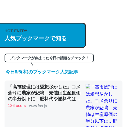
何気にChatGPTの仕組み、特に「トークン」について解
説してる記事が少ないので貴重な良記事。/続編来た
https://isobe324649.hatenablog.com/entry/2023/03/27
HOT ENTRY
/064121
人気ブックマークで知る
─GPTの仕組みと限界についての考察（１） - conceptualization
ブックマークが集まった今日の話題をチェック！
今日8/6(木)のブックマーク人気記事
これは良記事。32768トークンだと英語小説100ページ分
「高市総理には愛想尽かした」コメ
くらい。小説でいう「ずっと前の伏線」は回収されないけ
余りに農家が悲鳴 売値は生産原価
ど、短期記憶というには多い分量。進化すればするほど分
の半分以下に…肥料代や燃料代は高
かりやすく強くなりそう
騰「今年でやめる」農家も｜FNNプ
126 users
www.fnn.jp
ライムオンライン
─GPTの仕組みと限界についての考察（１） - conceptualization