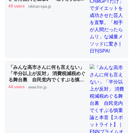
ったらムリ」な減量メソッドに驚き
49 users
nikkan-spa.jp
| 日刊SPA!
これを元に考えるとカルシウムを大量に使う脊椎動物と貝
類は苦労してるんだな…。腹足類だと殻を無くしてナメク
ジになったり努力してるし。
─ニュース :: 【研究発表】昆虫学の大問題＝「昆虫はなぜ海にいな
いのか」に関する新仮説
「みんな高市さんに何も言えない」
「半分以上が反対」 消費税減税めぐ
る舞台裏 自民党内でくすぶる慎重
ウチもEchoを実家に置いて４年。でたまに覗いてる。ぼ
論と本音【スポットライト】｜FNN
44 users
www.fnn.jp
プライムオンライン
ちぼちRingも置こうかと画策中。あと、Googleマップで
位置情報を共有してる。電池残量や充電中かが分かるので
これ見て生きてるなって分かる。
─たまにLINEするくらいだった遠方の父67歳と僕。ITツール導入で
コミュニケーションが劇的に変化した｜tayorini by LIFULL介護