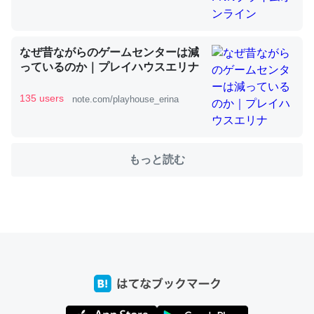
なぜ昔ながらのゲームセンターは減
ちょうど同じ理由でEcho Show 8を設定中でした。Prime
っているのか｜プレイハウスエリナ
とかSpotifyを支払う孝行もできる。一生で親と会える残
り時間を日数にすると1週間とかの人が多いそうだけど、
135 users
note.com/playhouse_erina
それを実質100倍以上に伸ばす効果があるはず……
─たまにLINEするくらいだった遠方の父67歳と僕。ITツール導入で
コミュニケーションが劇的に変化した｜tayorini by LIFULL介護
もっと読む
私も3年前ぐらいに祖母の家に設置した。ポケットWifiみ
たいなのでネット環境作ったけどAlexaしか使わないので
回線代ほとんどかからないですよ。参考：
https://toyoshi.hatenablog.com/entry/2019/05/15/1805
34