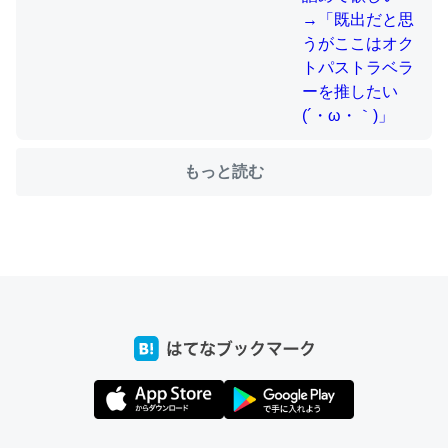
ちょうど同じ理由でEcho Show 8を設定中でした。Prime
とかSpotifyを支払う孝行もできる。一生で親と会える残
り時間を日数にすると1週間とかの人が多いそうだけど、
それを実質100倍以上に伸ばす効果があるはず……
もっと読む
─たまにLINEするくらいだった遠方の父67歳と僕。ITツール導入で
コミュニケーションが劇的に変化した｜tayorini by LIFULL介護
私も3年前ぐらいに祖母の家に設置した。ポケットWifiみ
たいなのでネット環境作ったけどAlexaしか使わないので
回線代ほとんどかからないですよ。参考：
https://toyoshi.hatenablog.com/entry/2019/05/15/1805
34