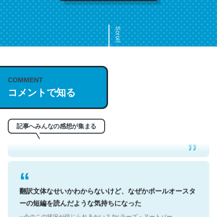
Scroll
COMMENT
これは名文。彼はとてもクレバーなんだろうなと凄く思
コメントで知る
う。英語少しでも読める人は原文もお勧め。自分はこの流
れ好き。Let’s Fucking Go. Then Covid hit. Shit.
─今のこの状況が信じられるかい？ by ラーズ・ヌートバー
記事へみんなの感想が集まる
翻訳文体なせいかわからないけど、なぜかポールオースタ
ーの短編を読んだような気持ちになった
─今のこの状況が信じられるかい？ by ラーズ・ヌートバー