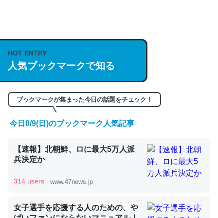
何気にChatGPTの仕組み、特に「トークン」について解
説してる記事が少ないので貴重な良記事。/続編来た
https://isobe324649.hatenablog.com/entry/2023/03/27
HOT ENTRY
/064121
人気ブックマークで知る
─GPTの仕組みと限界についての考察（１） - conceptualization
ブックマークが集まった今日の話題をチェック！
今日8/9(日)のブックマーク人気記事
これは良記事。32768トークンだと英語小説100ページ分
【速報】北朝鮮、ロに最大5万人派
くらい。小説でいう「ずっと前の伏線」は回収されないけ
兵決定か
ど、短期記憶というには多い分量。進化すればするほど分
かりやすく強くなりそう
314 users
www.47news.jp
─GPTの仕組みと限界についての考察（１） - conceptualization
女子選手を応援する人のための、や
ばいファンにならないマニュアル｜