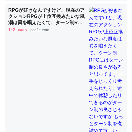
RPGが好きなんですけど、現在のア
クションRPGが上位互換みたいな風
これを元に考えるとカルシウムを大量に使う脊椎動物と貝
潮は異を唱えたくて、ターン制RPG
類は苦労してるんだな…。腹足類だと殻を無くしてナメク
にはターン制の良さがあると思って
142 users
posfie.com
ジになったり努力してるし。
ます 一手をじっくり考えられたり、
途中で休憩したりできるのがターン
─ニュース :: 【研究発表】昆虫学の大問題＝「昆虫はなぜ海にいな
いのか」に関する新仮説
制の良さじゃないですか もっとター
ン制を煮詰めて欲しい→「既出だと
思うがここはオクトパストラベラー
を推したい(´・ω・｀)」
ウチもEchoを実家に置いて４年。でたまに覗いてる。ぼ
ちぼちRingも置こうかと画策中。あと、Googleマップで
位置情報を共有してる。電池残量や充電中かが分かるので
これ見て生きてるなって分かる。
─たまにLINEするくらいだった遠方の父67歳と僕。ITツール導入で
コミュニケーションが劇的に変化した｜tayorini by LIFULL介護