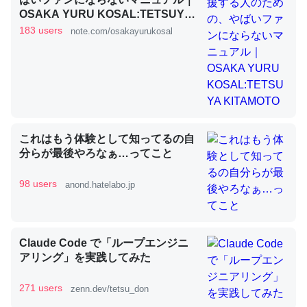
OSAKA YURU KOSAL:TETSUYA
KITAMOTO
183 users
note.com/osakayurukosal
昆虫ってカルシウム少ないのか。知らんかった。調べたら
コオロギのカルシウム分はエビの600分の1程度。
─ニュース :: 【研究発表】昆虫学の大問題＝「昆虫はなぜ海にいな
いのか」に関する新仮説
これはもう体験として知ってるの自
分らが最後やろなぁ…ってこと
論文では「淡水はカルシウムも酸素も不足してて両方に不
98 users
anond.hatelabo.jp
利だから両方が拮抗してるのでは」とあって面白い。海に
いる鋏角類（カブトガニ・ウミグモ）はカルシウムを使わ
ずキチンを強化してる筈だが、酵素が違うのか？
Claude Code で「ループエンジニ
─ニュース :: 【研究発表】昆虫学の大問題＝「昆虫はなぜ海にいな
アリング」を実践してみた
いのか」に関する新仮説
271 users
zenn.dev/tetsu_don