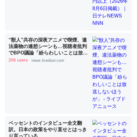
昆虫ってカルシウム少ないのか。知らんかった。調べたら
コオロギのカルシウム分はエビの600分の1程度。
─ニュース :: 【研究発表】昆虫学の大問題＝「昆虫はなぜ海にいな
“獣人”共存の深夜アニメで喫煙、違
いのか」に関する新仮説
法薬物の連想シーンも…視聴者批判
でBPO議論「紛らわしいことは放送
しないほうが」 - ライブドアニュー
206 users
news.livedoor.com
ス
論文では「淡水はカルシウムも酸素も不足してて両方に不
利だから両方が拮抗してるのでは」とあって面白い。海に
いる鋏角類（カブトガニ・ウミグモ）はカルシウムを使わ
ずキチンを強化してる筈だが、酵素が違うのか？
─ニュース :: 【研究発表】昆虫学の大問題＝「昆虫はなぜ海にいな
いのか」に関する新仮説
ベッセントのインタビュー全文翻
訳。日本の政策をやり直せとはっき
り言っている