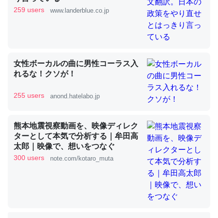
259 users
www.landerblue.co.jp
これを元に考えるとカルシウムを大量に使う脊椎動物と貝
類は苦労してるんだな…。腹足類だと殻を無くしてナメク
ジになったり努力してるし。
女性ボーカルの曲に男性コーラス入
─ニュース :: 【研究発表】昆虫学の大問題＝「昆虫はなぜ海にいな
れるな！クソが！
いのか」に関する新仮説
255 users
anond.hatelabo.jp
熊本地震視察動画を、映像ディレク
ターとして本気で分析する｜牟田高
ウチもEchoを実家に置いて４年。でたまに覗いてる。ぼ
太郎｜映像で、想いをつなぐ
ちぼちRingも置こうかと画策中。あと、Googleマップで
300 users
note.com/kotaro_muta
位置情報を共有してる。電池残量や充電中かが分かるので
これ見て生きてるなって分かる。
─たまにLINEするくらいだった遠方の父67歳と僕。ITツール導入で
コミュニケーションが劇的に変化した｜tayorini by LIFULL介護