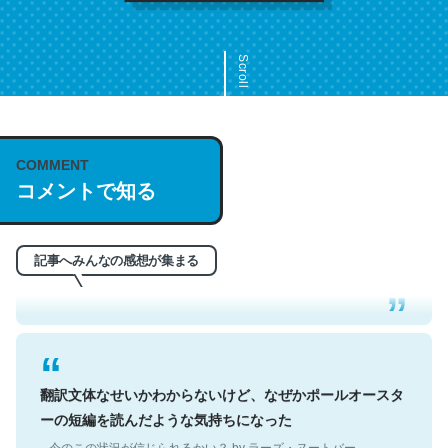
Scroll
COMMENT
これは名文。彼はとてもクレバーなんだろうなと凄く思
コメントで知る
う。英語少しでも読める人は原文もお勧め。自分はこの流
れ好き。Let’s Fucking Go. Then Covid hit. Shit.
─今のこの状況が信じられるかい？ by ラーズ・ヌートバー
記事へみんなの感想が集まる
翻訳文体なせいかわからないけど、なぜかポールオースタ
ーの短編を読んだような気持ちになった
─今のこの状況が信じられるかい？ by ラーズ・ヌートバー