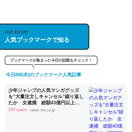
何気にChatGPTの仕組み、特に「トークン」について解
説してる記事が少ないので貴重な良記事。/続編来た
https://isobe324649.hatenablog.com/entry/2023/03/27
HOT ENTRY
人気ブックマークで知る
/064121
─GPTの仕組みと限界についての考察（１） - conceptualization
ブックマークが集まった今日の話題をチェック！
今日8/6(木)のブックマーク人気記事
これは良記事。32768トークンだと英語小説100ページ分
少年ジャンプの人気マンガグッズ
くらい。小説でいう「ずっと前の伏線」は回収されないけ
を“大量注文しキャンセル”繰り返し
ど、短期記憶というには多い分量。進化すればするほど分
たか 女逮捕 総額43億円以上
かりやすく強くなりそう
（2026年8月6日掲載）｜日テレ
237 users
news.ntv.co.jp
NEWS NNN
─GPTの仕組みと限界についての考察（１） - conceptualization