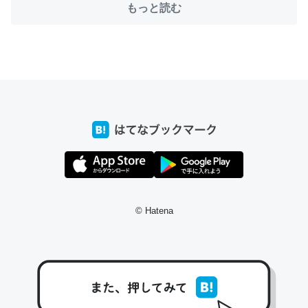
もっと読む
ちょうど同じ理由でEcho Show 8を設定中でした。Prime
とかSpotifyを支払う孝行もできる。一生で親と会える残
り時間を日数にすると1週間とかの人が多いそうだけど、
それを実質100倍以上に伸ばす効果があるはず……
─たまにLINEするくらいだった遠方の父67歳と僕。ITツール導入で
コミュニケーションが劇的に変化した｜tayorini by LIFULL介護
© Hatena
私も3年前ぐらいに祖母の家に設置した。ポケットWifiみ
たいなのでネット環境作ったけどAlexaしか使わないので
回線代ほとんどかからないですよ。参考：
https://toyoshi.hatenablog.com/entry/2019/05/15/1805
34