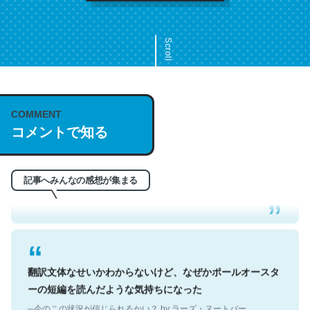
Scroll
COMMENT
これは名文。彼はとてもクレバーなんだろうなと凄く思
コメントで知る
う。英語少しでも読める人は原文もお勧め。自分はこの流
れ好き。Let’s Fucking Go. Then Covid hit. Shit.
─今のこの状況が信じられるかい？ by ラーズ・ヌートバー
記事へみんなの感想が集まる
翻訳文体なせいかわからないけど、なぜかポールオースタ
ーの短編を読んだような気持ちになった
─今のこの状況が信じられるかい？ by ラーズ・ヌートバー