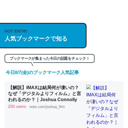
何気にChatGPTの仕組み、特に「トークン」について解
説してる記事が少ないので貴重な良記事。/続編来た
https://isobe324649.hatenablog.com/entry/2023/03/27
HOT ENTRY
/064121
人気ブックマークで知る
─GPTの仕組みと限界についての考察（１） - conceptualization
ブックマークが集まった今日の話題をチェック！
今日8/7(金)のブックマーク人気記事
これは良記事。32768トークンだと英語小説100ページ分
【解説】IMAXは結局何が凄いの？
くらい。小説でいう「ずっと前の伏線」は回収されないけ
なぜ「デジタルよりフィルム」と言
ど、短期記憶というには多い分量。進化すればするほど分
われるのか？｜Joshua Connolly
かりやすく強くなりそう
250 users
note.com/joshua_film
─GPTの仕組みと限界についての考察（１） - conceptualization