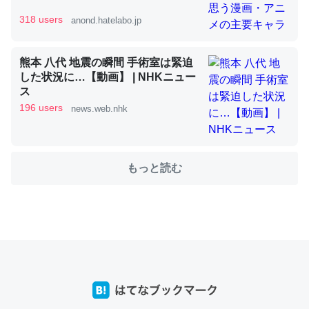
318 users
anond.hatelabo.jp
これを元に考えるとカルシウムを大量に使う脊椎動物と貝
類は苦労してるんだな…。腹足類だと殻を無くしてナメク
熊本 八代 地震の瞬間 手術室は緊迫
した状況に…【動画】 | NHKニュー
ジになったり努力してるし。
ス
─ニュース :: 【研究発表】昆虫学の大問題＝「昆虫はなぜ海にいな
196 users
news.web.nhk
いのか」に関する新仮説
もっと読む
ウチもEchoを実家に置いて４年。でたまに覗いてる。ぼ
ちぼちRingも置こうかと画策中。あと、Googleマップで
位置情報を共有してる。電池残量や充電中かが分かるので
これ見て生きてるなって分かる。
─たまにLINEするくらいだった遠方の父67歳と僕。ITツール導入で
コミュニケーションが劇的に変化した｜tayorini by LIFULL介護