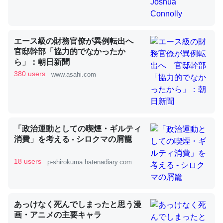
昆虫ってカルシウム少ないのか。知らんかった。調べたら
エース級の財務官僚が異例転出へ
コオロギのカルシウム分はエビの600分の1程度。
官邸幹部「協力的でなかったか
ら」：朝日新聞
─ニュース :: 【研究発表】昆虫学の大問題＝「昆虫はなぜ海にいな
いのか」に関する新仮説
380 users
www.asahi.com
「政治運動としての喫煙・ギルティ
論文では「淡水はカルシウムも酸素も不足してて両方に不
消費」を考える - シロクマの屑籠
利だから両方が拮抗してるのでは」とあって面白い。海に
いる鋏角類（カブトガニ・ウミグモ）はカルシウムを使わ
18 users
p-shirokuma.hatenadiary.com
ずキチンを強化してる筈だが、酵素が違うのか？
─ニュース :: 【研究発表】昆虫学の大問題＝「昆虫はなぜ海にいな
いのか」に関する新仮説
あっけなく死んでしまったと思う漫
画・アニメの主要キャラ