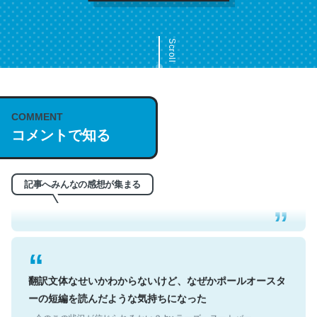
Scroll
COMMENT
これは名文。彼はとてもクレバーなんだろうなと凄く思
コメントで知る
う。英語少しでも読める人は原文もお勧め。自分はこの流
れ好き。Let’s Fucking Go. Then Covid hit. Shit.
─今のこの状況が信じられるかい？ by ラーズ・ヌートバー
記事へみんなの感想が集まる
翻訳文体なせいかわからないけど、なぜかポールオースタ
ーの短編を読んだような気持ちになった
─今のこの状況が信じられるかい？ by ラーズ・ヌートバー