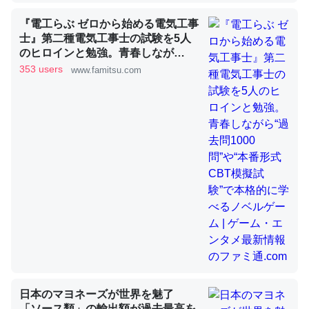
『電工らぶ ゼロから始める電気工事
士』第二種電気工事士の試験を5人
昆虫ってカルシウム少ないのか。知らんかった。調べたら
のヒロインと勉強。青春しなが
ら“過去問1000問”や“本番形式CBT
コオロギのカルシウム分はエビの600分の1程度。
353 users
www.famitsu.com
模擬試験”で本格的に学べるノベル
─ニュース :: 【研究発表】昆虫学の大問題＝「昆虫はなぜ海にいな
ゲーム | ゲーム・エンタメ最新情報
いのか」に関する新仮説
のファミ通.com
論文では「淡水はカルシウムも酸素も不足してて両方に不
利だから両方が拮抗してるのでは」とあって面白い。海に
いる鋏角類（カブトガニ・ウミグモ）はカルシウムを使わ
ずキチンを強化してる筈だが、酵素が違うのか？
─ニュース :: 【研究発表】昆虫学の大問題＝「昆虫はなぜ海にいな
いのか」に関する新仮説
日本のマヨネーズが世界を魅了
「ソース類」の輸出額が過去最高を