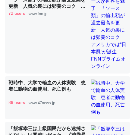
更新 人気の裏には卵黄のコク ア
メリカでは“日本風”が誕生｜FNNプ
72 users
www.fnn.jp
ライムオンライン
これを元に考えるとカルシウムを大量に使う脊椎動物と貝
類は苦労してるんだな…。腹足類だと殻を無くしてナメク
ジになったり努力してるし。
─ニュース :: 【研究発表】昆虫学の大問題＝「昆虫はなぜ海にいな
いのか」に関する新仮説
戦時中、大学で輸血の人体実験 患
ウチもEchoを実家に置いて４年。でたまに覗いてる。ぼ
者に動物の血使用、死亡例も
ちぼちRingも置こうかと画策中。あと、Googleマップで
位置情報を共有してる。電池残量や充電中かが分かるので
86 users
www.47news.jp
これ見て生きてるなって分かる。
─たまにLINEするくらいだった遠方の父67歳と僕。ITツール導入で
コミュニケーションが劇的に変化した｜tayorini by LIFULL介護
「飯塚幸三は上級国民だから逮捕さ
れない」は間違いだった…《池袋暴