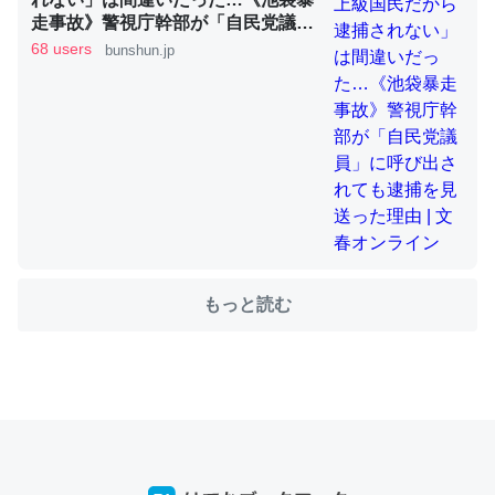
走事故》警視庁幹部が「自民党議
員」に呼び出されても逮捕を見送っ
68 users
bunshun.jp
た理由 | 文春オンライン
ちょうど同じ理由でEcho Show 8を設定中でした。Prime
とかSpotifyを支払う孝行もできる。一生で親と会える残
り時間を日数にすると1週間とかの人が多いそうだけど、
それを実質100倍以上に伸ばす効果があるはず……
─たまにLINEするくらいだった遠方の父67歳と僕。ITツール導入で
コミュニケーションが劇的に変化した｜tayorini by LIFULL介護
もっと読む
私も3年前ぐらいに祖母の家に設置した。ポケットWifiみ
たいなのでネット環境作ったけどAlexaしか使わないので
回線代ほとんどかからないですよ。参考：
https://toyoshi.hatenablog.com/entry/2019/05/15/1805
34