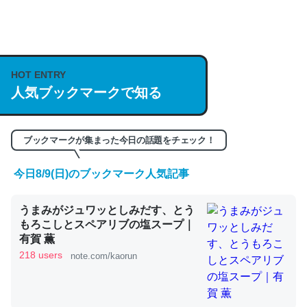
何気にChatGPTの仕組み、特に「トークン」について解
説してる記事が少ないので貴重な良記事。/続編来た
https://isobe324649.hatenablog.com/entry/2023/03/27
HOT ENTRY
人気ブックマークで知る
/064121
─GPTの仕組みと限界についての考察（１） - conceptualization
ブックマークが集まった今日の話題をチェック！
今日8/9(日)のブックマーク人気記事
これは良記事。32768トークンだと英語小説100ページ分
うまみがジュワッとしみだす、とう
くらい。小説でいう「ずっと前の伏線」は回収されないけ
もろこしとスペアリブの塩スープ｜
ど、短期記憶というには多い分量。進化すればするほど分
有賀 薫
かりやすく強くなりそう
218 users
note.com/kaorun
─GPTの仕組みと限界についての考察（１） - conceptualization