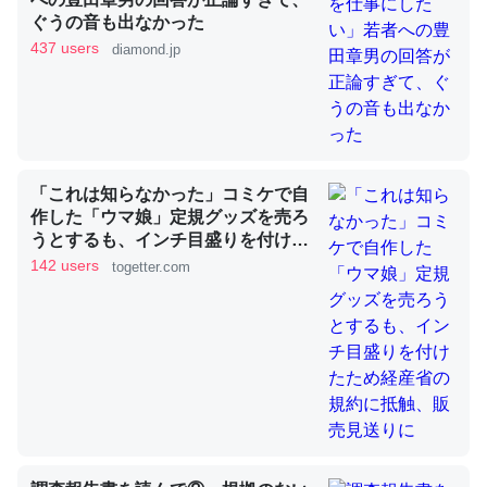
ぐうの音も出なかった
437 users
diamond.jp
これを元に考えるとカルシウムを大量に使う脊椎動物と貝
類は苦労してるんだな…。腹足類だと殻を無くしてナメク
ジになったり努力してるし。
─ニュース :: 【研究発表】昆虫学の大問題＝「昆虫はなぜ海にいな
いのか」に関する新仮説
「これは知らなかった」コミケで自
作した「ウマ娘」定規グッズを売ろ
うとするも、インチ目盛りを付けた
ため経産省の規約に抵触、販売見送
142 users
togetter.com
りに
ウチもEchoを実家に置いて４年。でたまに覗いてる。ぼ
ちぼちRingも置こうかと画策中。あと、Googleマップで
位置情報を共有してる。電池残量や充電中かが分かるので
これ見て生きてるなって分かる。
─たまにLINEするくらいだった遠方の父67歳と僕。ITツール導入で
コミュニケーションが劇的に変化した｜tayorini by LIFULL介護