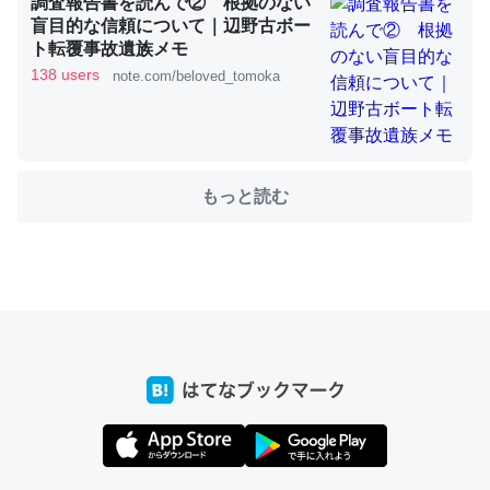
調査報告書を読んで② 根拠のない
盲目的な信頼について｜辺野古ボー
ト転覆事故遺族メモ
138 users
note.com/beloved_tomoka
ちょうど同じ理由でEcho Show 8を設定中でした。Prime
とかSpotifyを支払う孝行もできる。一生で親と会える残
り時間を日数にすると1週間とかの人が多いそうだけど、
それを実質100倍以上に伸ばす効果があるはず……
もっと読む
─たまにLINEするくらいだった遠方の父67歳と僕。ITツール導入で
コミュニケーションが劇的に変化した｜tayorini by LIFULL介護
私も3年前ぐらいに祖母の家に設置した。ポケットWifiみ
たいなのでネット環境作ったけどAlexaしか使わないので
回線代ほとんどかからないですよ。参考：
https://toyoshi.hatenablog.com/entry/2019/05/15/1805
34