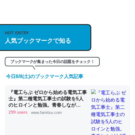
何気にChatGPTの仕組み、特に「トークン」について解
説してる記事が少ないので貴重な良記事。/続編来た
https://isobe324649.hatenablog.com/entry/2023/03/27
HOT ENTRY
/064121
人気ブックマークで知る
─GPTの仕組みと限界についての考察（１） - conceptualization
ブックマークが集まった今日の話題をチェック！
今日8/8(土)のブックマーク人気記事
これは良記事。32768トークンだと英語小説100ページ分
『電工らぶ ゼロから始める電気工事
くらい。小説でいう「ずっと前の伏線」は回収されないけ
士』第二種電気工事士の試験を5人
ど、短期記憶というには多い分量。進化すればするほど分
のヒロインと勉強。青春しなが
かりやすく強くなりそう
ら“過去問1000問”や“本番形式CBT
299 users
www.famitsu.com
模擬試験”で本格的に学べるノベル
─GPTの仕組みと限界についての考察（１） - conceptualization
ゲーム | ゲーム・エンタメ最新情報
のファミ通.com