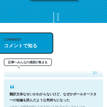
Scroll
COMMENT
これは名文。彼はとてもクレバーなんだろうなと凄く思
コメントで知る
う。英語少しでも読める人は原文もお勧め。自分はこの流
れ好き。Let’s Fucking Go. Then Covid hit. Shit.
─今のこの状況が信じられるかい？ by ラーズ・ヌートバー
記事へみんなの感想が集まる
翻訳文体なせいかわからないけど、なぜかポールオースタ
ーの短編を読んだような気持ちになった
─今のこの状況が信じられるかい？ by ラーズ・ヌートバー