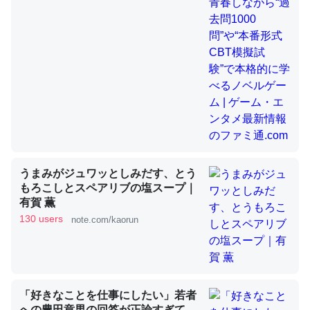
昆虫ってカルシウム少ないのか。知らんかった。調べたら
コオロギのカルシウム分はエビの600分の1程度。
─ニュース :: 【研究発表】昆虫学の大問題＝「昆虫はなぜ海にいな
いのか」に関する新仮説
うまみがジュワッとしみだす、とう
論文では「淡水はカルシウムも酸素も不足してて両方に不
もろこしとスペアリブの塩スープ｜
利だから両方が拮抗してるのでは」とあって面白い。海に
有賀 薫
130 users
いる鋏角類（カブトガニ・ウミグモ）はカルシウムを使わ
note.com/kaorun
ずキチンを強化してる筈だが、酵素が違うのか？
─ニュース :: 【研究発表】昆虫学の大問題＝「昆虫はなぜ海にいな
いのか」に関する新仮説
「好きなことを仕事にしたい」若者
への豊田章男の回答が正論すぎて、