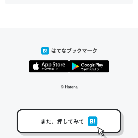
ちょうど同じ理由でEcho Show 8を設定中でした。Prime
とかSpotifyを支払う孝行もできる。一生で親と会える残
り時間を日数にすると1週間とかの人が多いそうだけど、
それを実質100倍以上に伸ばす効果があるはず……
─たまにLINEするくらいだった遠方の父67歳と僕。ITツール導入で
コミュニケーションが劇的に変化した｜tayorini by LIFULL介護
© Hatena
私も3年前ぐらいに祖母の家に設置した。ポケットWifiみ
たいなのでネット環境作ったけどAlexaしか使わないので
回線代ほとんどかからないですよ。参考：
https://toyoshi.hatenablog.com/entry/2019/05/15/1805
34