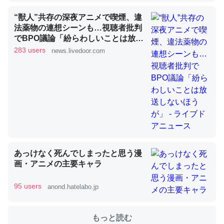
“獣人”共存の深夜アニメで喫煙、違
法薬物の連想シーンも…視聴者批判
これを元に考えるとカルシウムを大量に使う脊椎動物と貝
でBPO議論「紛らわしいことは放送
類は苦労してるんだな…。腹足類だと殻を無くしてナメク
しないほうが」 - ライブドアニュー
283 users
news.livedoor.com
ジになったり努力してるし。
ス
─ニュース :: 【研究発表】昆虫学の大問題＝「昆虫はなぜ海にいな
いのか」に関する新仮説
ウチもEchoを実家に置いて４年。でたまに覗いてる。ぼ
あっけなく死んでしまったと思う漫
ちぼちRingも置こうかと画策中。あと、Googleマップで
画・アニメの主要キャラ
位置情報を共有してる。電池残量や充電中かが分かるので
これ見て生きてるなって分かる。
95 users
anond.hatelabo.jp
─たまにLINEするくらいだった遠方の父67歳と僕。ITツール導入で
コミュニケーションが劇的に変化した｜tayorini by LIFULL介護
もっと読む