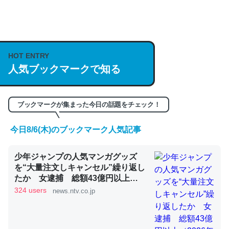
何気にChatGPTの仕組み、特に「トークン」について解
説してる記事が少ないので貴重な良記事。/続編来た
https://isobe324649.hatenablog.com/entry/2023/03/27
HOT ENTRY
人気ブックマークで知る
/064121
─GPTの仕組みと限界についての考察（１） - conceptualization
ブックマークが集まった今日の話題をチェック！
今日8/6(木)のブックマーク人気記事
これは良記事。32768トークンだと英語小説100ページ分
少年ジャンプの人気マンガグッズ
くらい。小説でいう「ずっと前の伏線」は回収されないけ
を“大量注文しキャンセル”繰り返し
ど、短期記憶というには多い分量。進化すればするほど分
たか 女逮捕 総額43億円以上
かりやすく強くなりそう
（2026年8月6日掲載）｜日テレ
324 users
news.ntv.co.jp
NEWS NNN
─GPTの仕組みと限界についての考察（１） - conceptualization