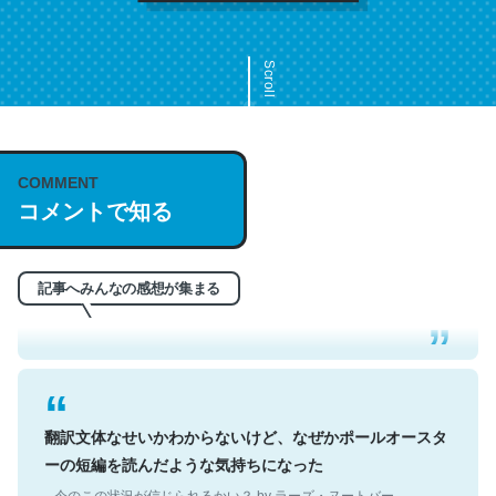
Scroll
COMMENT
これは名文。彼はとてもクレバーなんだろうなと凄く思
コメントで知る
う。英語少しでも読める人は原文もお勧め。自分はこの流
れ好き。Let’s Fucking Go. Then Covid hit. Shit.
─今のこの状況が信じられるかい？ by ラーズ・ヌートバー
記事へみんなの感想が集まる
翻訳文体なせいかわからないけど、なぜかポールオースタ
ーの短編を読んだような気持ちになった
─今のこの状況が信じられるかい？ by ラーズ・ヌートバー