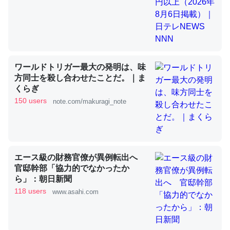
昆虫ってカルシウム少ないのか。知らんかった。調べたら
コオロギのカルシウム分はエビの600分の1程度。
─ニュース :: 【研究発表】昆虫学の大問題＝「昆虫はなぜ海にいな
ワールドトリガー最大の発明は、味
いのか」に関する新仮説
方同士を殺し合わせたことだ。｜ま
くらぎ
150 users
note.com/makuragi_note
論文では「淡水はカルシウムも酸素も不足してて両方に不
利だから両方が拮抗してるのでは」とあって面白い。海に
エース級の財務官僚が異例転出へ
いる鋏角類（カブトガニ・ウミグモ）はカルシウムを使わ
官邸幹部「協力的でなかったか
ずキチンを強化してる筈だが、酵素が違うのか？
ら」：朝日新聞
118 users
─ニュース :: 【研究発表】昆虫学の大問題＝「昆虫はなぜ海にいな
www.asahi.com
いのか」に関する新仮説