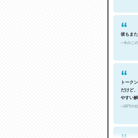
彼もまた
─今のこの
トークン
だけど、
やすい解
─GPTの仕