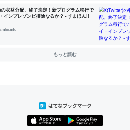
tter)の収益分配、終了決定！新プログラム移行で
・インプレゾンビ排除なるか？ - すまほん!!
choを実家に置いて４年。でたまに覗いてる。ぼちぼちRingも置こう
、Googleマップで位置情報を共有してる。電池残量や充電中かが分か
smhn.info
きてるなって分かる。
INEするくらいだった遠方の父67歳と僕。ITツール導入でコミュニケーションが劇
ni by LIFULL介護
もっと読む
じ理由でEcho Show 8を設定中でした。PrimeとかSpotifyを支払
生で親と会える残り時間を日数にすると1週間とかの人が多いそうだけ
00倍以上に伸ばす効果があるはず……
INEするくらいだった遠方の父67歳と僕。ITツール導入でコミュニケーションが劇
ni by LIFULL介護