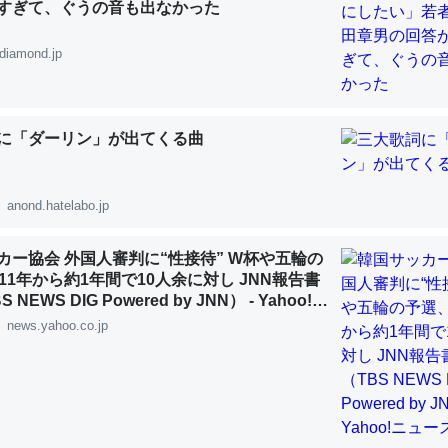
すぎて、ぐうの音も出なかった
diamond.jp
「淡水はカルシウムも酸素も不足してて両方に不利だから両方が拮抗し
に「ダーリン」が出てくる曲
って面白い。海にいる鋏角類（カブトガニ・ウミグモ）はカルシウムを
化してる筈だが、酵素が違うのか？
 :: 【研究発表】昆虫学の大問題＝「昆虫はなぜ海にいないのか」に関する新仮説
anond.hatelabo.jp
カー協会 外国人審判に“性接待” W杯や五輪の
11年から約1年間で10人余に対し JNN報告書
NEWS DIG Powered by JNN） - Yahoo!ニ
news.yahoo.co.jp
に考えるとカルシウムを大量に使う脊椎動物と貝類は苦労してるんだな
を無くしてナメクジになったり努力してるし。
 :: 【研究発表】昆虫学の大問題＝「昆虫はなぜ海にいないのか」に関する新仮説