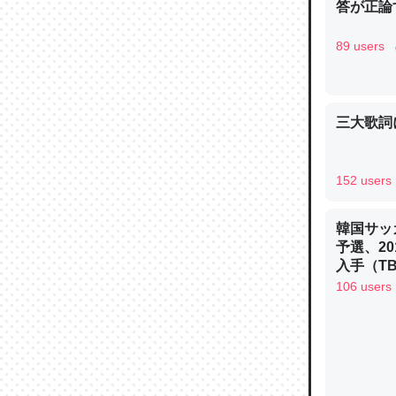
答が正論
89 users
論文では
三大歌詞
は」とあ
チンを強
─ニュース
152 users
韓国サッ
予選、20
入手（TBS 
ュース
106 users
これを元
類だと殻
─ニュース