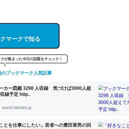
hatGPTの仕組み、特に「トークン」について解説してる記事が少ない
編来た https://isobe324649.hatenablog.com/entry/2023/03/27/
組みと限界についての考察（１） - conceptualization
クマークで知る
記事。32768トークンだと英語小説100ページ分くらい。小説でいう「
ークが集まった今日の話題をチェック！
は回収されないけど、短期記憶というには多い分量。進化すればするほ
くなりそう
(土)のブックマーク人気記事
組みと限界についての考察（１） - conceptualization
カー図鑑 3298 人収録 気づけば3000人超
録予定 http..
anond.hatelabo.jp
カルシウム少ないのか。知らんかった。調べたらコオロギのカルシウム
分の1程度。
ことを仕事にしたい」若者への豊田章男の回
 :: 【研究発表】昆虫学の大問題＝「昆虫はなぜ海にいないのか」に関する新仮説