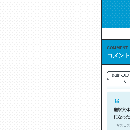
COMMENT
これは名
コメント
もお勧め。自
─今のこの
記事へみ
翻訳文体
になった
─今のこの