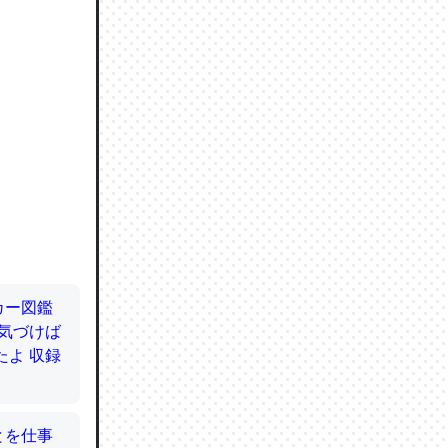
ので貴重
064121
ずっと前
ど分かり
分はエビ