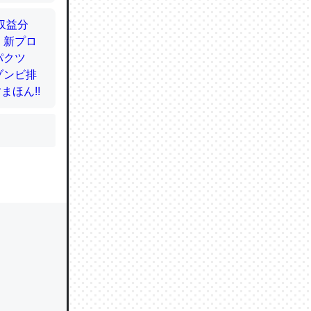
かと画策
るのでこ
的に変化し
う孝行もで
ど、それ
的に変化し