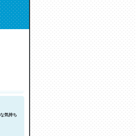
人は原文
な気持ち