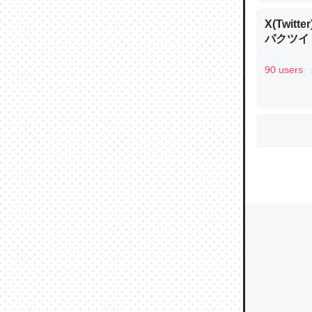
X(Twi
パクツイ
ウチもE
中。あと
90 users
れ見て生
─たまにL
た｜tayori
ちょうど同
きる。一
を実質1
─たまにL
た｜tayori