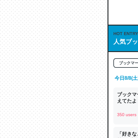
何気にC
な良記事。/続
─GPTの仕
HOT ENTRY
人気ブッ
これは良
ブックマ
の伏線」
やすく強
今日8/8
─GPTの仕
ブックマー
えてたよ 収
350 users
昆虫って
の600
「好きな
─ニュース