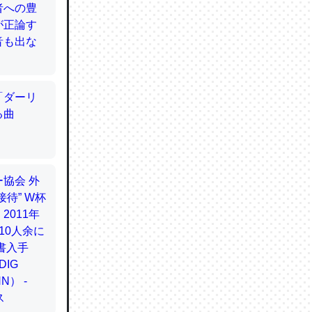
てるので
使わずキ
…。腹足