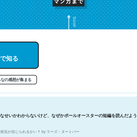
Scroll
文。彼はとてもクレバーなんだろうなと凄く思う。英語少しでも読める
で知る
分はこの流れ好き。Let’s Fucking Go. Then Covid hit. Shit.
状況が信じられるかい？ by ラーズ・ヌートバー
んなの感想が集まる
なせいかわからないけど、なぜかポールオースターの短編を読んだよう
状況が信じられるかい？ by ラーズ・ヌートバー