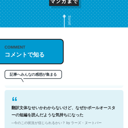
Scroll
これは名文。彼はとてもクレバーなんだろうなと凄く思
COMMENT
う。英語少しでも読める人は原文もお勧め。自分はこの流
コメントで知る
れ好き。Let’s Fucking Go. Then Covid hit. Shit.
─今のこの状況が信じられるかい？ by ラーズ・ヌートバー
記事へみんなの感想が集まる
翻訳文体なせいかわからないけど、なぜかポールオースタ
ーの短編を読んだような気持ちになった
─今のこの状況が信じられるかい？ by ラーズ・ヌートバー