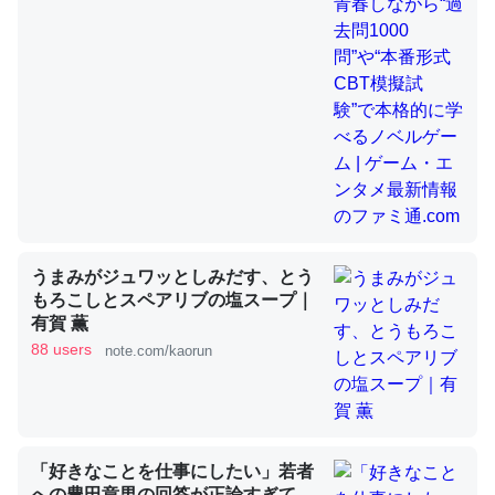
昆虫ってカルシウム少ないのか。知らんかった。調べたら
コオロギのカルシウム分はエビの600分の1程度。
─ニュース :: 【研究発表】昆虫学の大問題＝「昆虫はなぜ海にいな
いのか」に関する新仮説
論文では「淡水はカルシウムも酸素も不足してて両方に不
うまみがジュワッとしみだす、とう
もろこしとスペアリブの塩スープ｜
利だから両方が拮抗してるのでは」とあって面白い。海に
有賀 薫
いる鋏角類（カブトガニ・ウミグモ）はカルシウムを使わ
88 users
note.com/kaorun
ずキチンを強化してる筈だが、酵素が違うのか？
─ニュース :: 【研究発表】昆虫学の大問題＝「昆虫はなぜ海にいな
いのか」に関する新仮説
「好きなことを仕事にしたい」若者
への豊田章男の回答が正論すぎて、