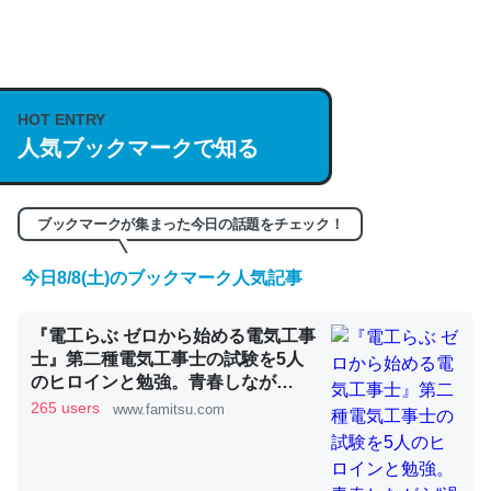
何気にChatGPTの仕組み、特に「トークン」について解
説してる記事が少ないので貴重な良記事。/続編来た
https://isobe324649.hatenablog.com/entry/2023/03/27
HOT ENTRY
/064121
人気ブックマークで知る
─GPTの仕組みと限界についての考察（１） - conceptualization
ブックマークが集まった今日の話題をチェック！
今日8/8(土)のブックマーク人気記事
これは良記事。32768トークンだと英語小説100ページ分
くらい。小説でいう「ずっと前の伏線」は回収されないけ
『電工らぶ ゼロから始める電気工事
ど、短期記憶というには多い分量。進化すればするほど分
士』第二種電気工事士の試験を5人
かりやすく強くなりそう
のヒロインと勉強。青春しなが
ら“過去問1000問”や“本番形式CBT
265 users
www.famitsu.com
─GPTの仕組みと限界についての考察（１） - conceptualization
模擬試験”で本格的に学べるノベル
ゲーム | ゲーム・エンタメ最新情報
のファミ通.com