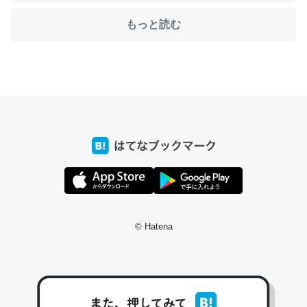
もっと読む
ちょうど同じ理由でEcho Show 8を設定中でした。Prime
とかSpotifyを支払う孝行もできる。一生で親と会える残
り時間を日数にすると1週間とかの人が多いそうだけど、
それを実質100倍以上に伸ばす効果があるはず……
─たまにLINEするくらいだった遠方の父67歳と僕。ITツール導入で
コミュニケーションが劇的に変化した｜tayorini by LIFULL介護
私も3年前ぐらいに祖母の家に設置した。ポケットWifiみ
© Hatena
たいなのでネット環境作ったけどAlexaしか使わないので
回線代ほとんどかからないですよ。参考：
https://toyoshi.hatenablog.com/entry/2019/05/15/1805
34
─たまにLINEするくらいだった遠方の父67歳と僕。ITツール導入で