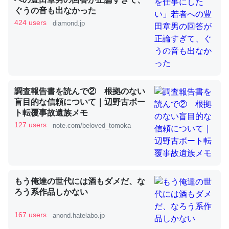
ぐうの音も出なかった
424 users
diamond.jp
これを元に考えるとカルシウムを大量に使う脊椎動物と貝
類は苦労してるんだな…。腹足類だと殻を無くしてナメク
ジになったり努力してるし。
─ニュース :: 【研究発表】昆虫学の大問題＝「昆虫はなぜ海にいな
いのか」に関する新仮説
調査報告書を読んで② 根拠のない
盲目的な信頼について｜辺野古ボー
ト転覆事故遺族メモ
127 users
note.com/beloved_tomoka
ウチもEchoを実家に置いて４年。でたまに覗いてる。ぼ
ちぼちRingも置こうかと画策中。あと、Googleマップで
位置情報を共有してる。電池残量や充電中かが分かるので
これ見て生きてるなって分かる。
もう俺達の世代には酒もダメだ、な
─たまにLINEするくらいだった遠方の父67歳と僕。ITツール導入で
ろう系作品しかない
コミュニケーションが劇的に変化した｜tayorini by LIFULL介護
167 users
anond.hatelabo.jp