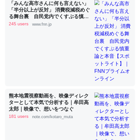
「みんな高市さんに何も言えない」
「半分以上が反対」 消費税減税めぐ
これを元に考えるとカルシウムを大量に使う脊椎動物と貝
る舞台裏 自民党内でくすぶる慎重
類は苦労してるんだな…。腹足類だと殻を無くしてナメク
論と本音【スポットライト】｜FNN
245 users
www.fnn.jp
プライムオンライン
ジになったり努力してるし。
─ニュース :: 【研究発表】昆虫学の大問題＝「昆虫はなぜ海にいな
いのか」に関する新仮説
ウチもEchoを実家に置いて４年。でたまに覗いてる。ぼ
ちぼちRingも置こうかと画策中。あと、Googleマップで
熊本地震視察動画を、映像ディレク
位置情報を共有してる。電池残量や充電中かが分かるので
ターとして本気で分析する｜牟田高
これ見て生きてるなって分かる。
太郎｜映像で、想いをつなぐ
181 users
─たまにLINEするくらいだった遠方の父67歳と僕。ITツール導入で
note.com/kotaro_muta
コミュニケーションが劇的に変化した｜tayorini by LIFULL介護