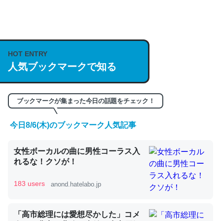
何気にChatGPTの仕組み、特に「トークン」について解
説してる記事が少ないので貴重な良記事。/続編来た
https://isobe324649.hatenablog.com/entry/2023/03/27
HOT ENTRY
/064121
人気ブックマークで知る
─GPTの仕組みと限界についての考察（１） - conceptualization
ブックマークが集まった今日の話題をチェック！
今日8/6(木)のブックマーク人気記事
これは良記事。32768トークンだと英語小説100ページ分
くらい。小説でいう「ずっと前の伏線」は回収されないけ
女性ボーカルの曲に男性コーラス入
ど、短期記憶というには多い分量。進化すればするほど分
れるな！クソが！
かりやすく強くなりそう
183 users
anond.hatelabo.jp
─GPTの仕組みと限界についての考察（１） - conceptualization
「高市総理には愛想尽かした」コメ