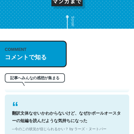
Scroll
これは名文。彼はとてもクレバーなんだろうなと凄く思
COMMENT
う。英語少しでも読める人は原文もお勧め。自分はこの流
コメントで知る
れ好き。Let’s Fucking Go. Then Covid hit. Shit.
─今のこの状況が信じられるかい？ by ラーズ・ヌートバー
記事へみんなの感想が集まる
翻訳文体なせいかわからないけど、なぜかポールオースタ
ーの短編を読んだような気持ちになった
─今のこの状況が信じられるかい？ by ラーズ・ヌートバー