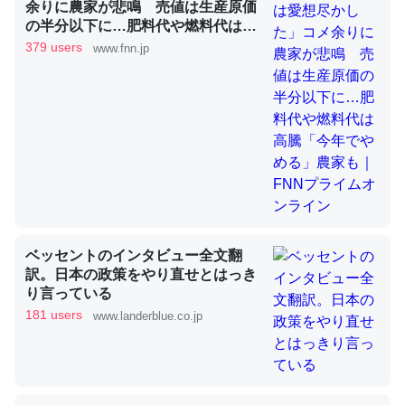
余りに農家が悲鳴 売値は生産原価
の半分以下に…肥料代や燃料代は高
騰「今年でやめる」農家も｜FNNプ
379 users
www.fnn.jp
昆虫ってカルシウム少ないのか。知らんかった。調べたら
ライムオンライン
コオロギのカルシウム分はエビの600分の1程度。
─ニュース :: 【研究発表】昆虫学の大問題＝「昆虫はなぜ海にいな
いのか」に関する新仮説
論文では「淡水はカルシウムも酸素も不足してて両方に不
利だから両方が拮抗してるのでは」とあって面白い。海に
ベッセントのインタビュー全文翻
いる鋏角類（カブトガニ・ウミグモ）はカルシウムを使わ
訳。日本の政策をやり直せとはっき
り言っている
ずキチンを強化してる筈だが、酵素が違うのか？
181 users
www.landerblue.co.jp
─ニュース :: 【研究発表】昆虫学の大問題＝「昆虫はなぜ海にいな
いのか」に関する新仮説