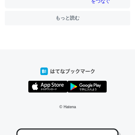
もっと読む
ちょうど同じ理由でEcho Show 8を設定中でした。Prime
とかSpotifyを支払う孝行もできる。一生で親と会える残
り時間を日数にすると1週間とかの人が多いそうだけど、
それを実質100倍以上に伸ばす効果があるはず……
─たまにLINEするくらいだった遠方の父67歳と僕。ITツール導入で
コミュニケーションが劇的に変化した｜tayorini by LIFULL介護
私も3年前ぐらいに祖母の家に設置した。ポケットWifiみ
たいなのでネット環境作ったけどAlexaしか使わないので
© Hatena
回線代ほとんどかからないですよ。参考：
https://toyoshi.hatenablog.com/entry/2019/05/15/1805
34
─たまにLINEするくらいだった遠方の父67歳と僕。ITツール導入で