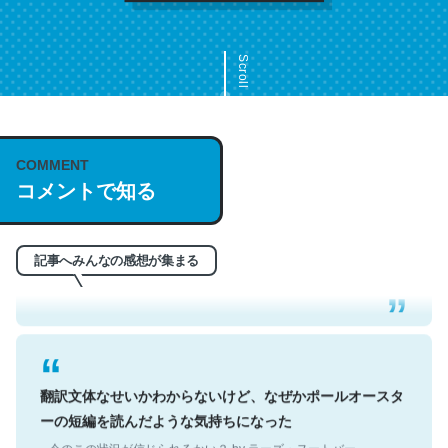
Scroll
COMMENT
これは名文。彼はとてもクレバーなんだろうなと凄く思
コメントで知る
う。英語少しでも読める人は原文もお勧め。自分はこの流
れ好き。Let’s Fucking Go. Then Covid hit. Shit.
─今のこの状況が信じられるかい？ by ラーズ・ヌートバー
記事へみんなの感想が集まる
翻訳文体なせいかわからないけど、なぜかポールオースタ
ーの短編を読んだような気持ちになった
─今のこの状況が信じられるかい？ by ラーズ・ヌートバー