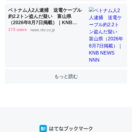
ベトナム人2人逮捕 送電ケーブル
約2.2トン盗んだ疑い 富山県
これを元に考えるとカルシウムを大量に使う脊椎動物と貝
（2026年8月7日掲載）｜KNB
類は苦労してるんだな…。腹足類だと殻を無くしてナメク
NEWS NNN
173 users
news.ntv.co.jp
ジになったり努力してるし。
─ニュース :: 【研究発表】昆虫学の大問題＝「昆虫はなぜ海にいな
いのか」に関する新仮説
もっと読む
ウチもEchoを実家に置いて４年。でたまに覗いてる。ぼ
ちぼちRingも置こうかと画策中。あと、Googleマップで
位置情報を共有してる。電池残量や充電中かが分かるので
これ見て生きてるなって分かる。
─たまにLINEするくらいだった遠方の父67歳と僕。ITツール導入で
コミュニケーションが劇的に変化した｜tayorini by LIFULL介護