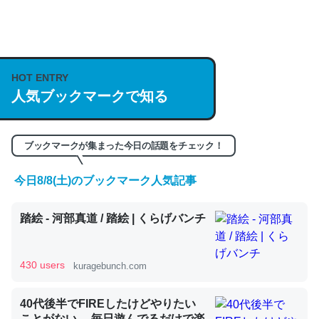
何気にChatGPTの仕組み、特に「トークン」について解
説してる記事が少ないので貴重な良記事。/続編来た
HOT ENTRY
https://isobe324649.hatenablog.com/entry/2023/03/27
人気ブックマークで知る
/064121
─GPTの仕組みと限界についての考察（１） - conceptualization
ブックマークが集まった今日の話題をチェック！
今日8/8(土)のブックマーク人気記事
これは良記事。32768トークンだと英語小説100ページ分
踏絵 - 河部真道 / 踏絵 | くらげバンチ
くらい。小説でいう「ずっと前の伏線」は回収されないけ
ど、短期記憶というには多い分量。進化すればするほど分
かりやすく強くなりそう
430 users
kuragebunch.com
─GPTの仕組みと限界についての考察（１） - conceptualization
40代後半でFIREしたけどやりたい
ことがない。 毎日遊んでるだけで楽