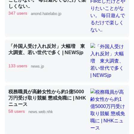
しくない..
347 users
anond.hatelabo.jp
昆虫ってカルシウム少ないのか。知らんかった。調べたら
コオロギのカルシウム分はエビの600分の1程度。
─ニュース :: 【研究発表】昆虫学の大問題＝「昆虫はなぜ海にいな
いのか」に関する新仮説
「外国人受け入れ反対」大幅増 東
大調査、若い世代で多く | NEWSjp
133 users
news.jp
論文では「淡水はカルシウムも酸素も不足してて両方に不
利だから両方が拮抗してるのでは」とあって面白い。海に
税務職員が高齢女性から約1億5000
いる鋏角類（カブトガニ・ウミグモ）はカルシウムを使わ
万円受け取り競艇 懲戒免職に | NHK
ずキチンを強化してる筈だが、酵素が違うのか？
ニュース
58 users
─ニュース :: 【研究発表】昆虫学の大問題＝「昆虫はなぜ海にいな
news.web.nhk
いのか」に関する新仮説