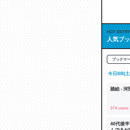
何気にC
な良記事。/続
─GPTの仕
HOT ENTRY
人気ブッ
これは良
ブックマ
の伏線」
やすく強
今日8/8
─GPTの仕
踏絵 - 
374 users
昆虫って
40代後
の600
んでるだ