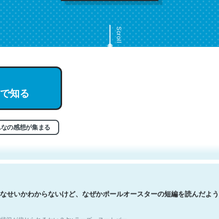
Scroll
で知る
文。彼はとてもクレバーなんだろうなと凄く思う。英語少しでも読める
分はこの流れ好き。Let’s Fucking Go. Then Covid hit. Shit.
状況が信じられるかい？ by ラーズ・ヌートバー
んなの感想が集まる
なせいかわからないけど、なぜかポールオースターの短編を読んだよう
状況が信じられるかい？ by ラーズ・ヌートバー