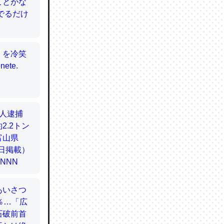
てるので
使わずキ
…。腹足