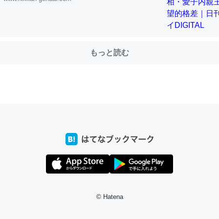
choを実家に置いて４年。でたまに覗いてる。ぼちぼちRingも置こう
、Googleマップで位置情報を共有してる。電池残量や充電中かが分か
もっと読む
きてるなって分かる。
INEするくらいだった遠方の父67歳と僕。ITツール導入でコミュニケーションが劇
ni by LIFULL介護
じ理由でEcho Show 8を設定中でした。PrimeとかSpotifyを支払
生で親と会える残り時間を日数にすると1週間とかの人が多いそうだけ
00倍以上に伸ばす効果があるはず……
INEするくらいだった遠方の父67歳と僕。ITツール導入でコミュニケーションが劇
ni by LIFULL介護
© Hatena