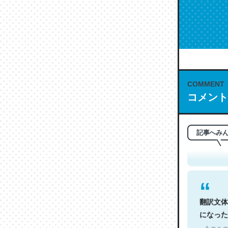
COMMENT
コメント
これは名
もお勧め。自
─今のこの
記事へみ
翻訳文体
になった
─今のこの