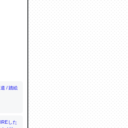
ので貴重
064121
ずっと前
ど分かり
分はエビ