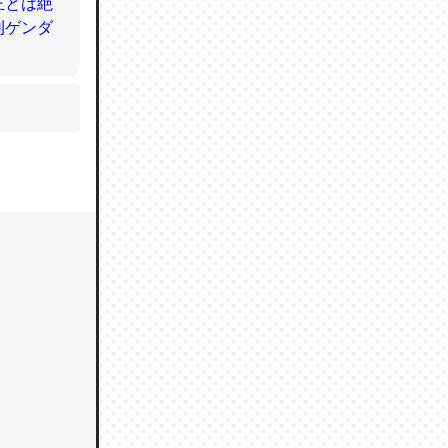
かと画策
るのでこ
的に変化し
う孝行もで
ど、それ
的に変化し