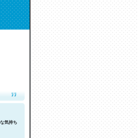
人は原文
な気持ち