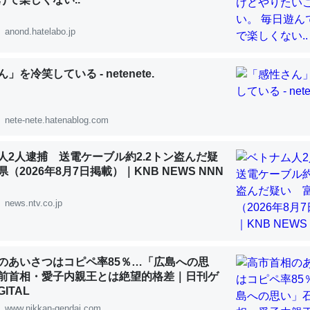
 :: 【研究発表】昆虫学の大問題＝「昆虫はなぜ海にいないのか」に関する新仮説
anond.hatelabo.jp
」を冷笑している - netenete.
「淡水はカルシウムも酸素も不足してて両方に不利だから両方が拮抗し
って面白い。海にいる鋏角類（カブトガニ・ウミグモ）はカルシウムを
nete-nete.hatenablog.com
化してる筈だが、酵素が違うのか？
 :: 【研究発表】昆虫学の大問題＝「昆虫はなぜ海にいないのか」に関する新仮説
人2人逮捕 送電ケーブル約2.2トン盗んだ疑
（2026年8月7日掲載）｜KNB NEWS NNN
news.ntv.co.jp
に考えるとカルシウムを大量に使う脊椎動物と貝類は苦労してるんだな
を無くしてナメクジになったり努力してるし。
のあいさつはコピペ率85％…「広島への思
前首相・愛子内親王とは絶望的格差｜日刊ゲ
 :: 【研究発表】昆虫学の大問題＝「昆虫はなぜ海にいないのか」に関する新仮説
ITAL
www.nikkan-gendai.com