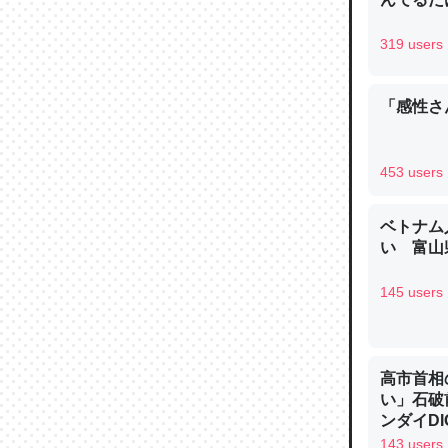
─ニュース
319 users
「感性さん
論文では
は」とあ
453 users
チンを強
─ニュース
ベトナム
い 富山県
145 users
これを元
類だと殻
高市首相
い」石破
─ニュース
ンダイDIG
143 users