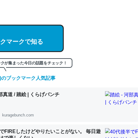
hatGPTの仕組み、特に「トークン」について解説してる記事が少ない
編来た https://isobe324649.hatenablog.com/entry/2023/03/27/
組みと限界についての考察（１） - conceptualization
クマークで知る
記事。32768トークンだと英語小説100ページ分くらい。小説でいう「
ークが集まった今日の話題をチェック！
は回収されないけど、短期記憶というには多い分量。進化すればするほ
くなりそう
(土)のブックマーク人気記事
組みと限界についての考察（１） - conceptualization
河部真道 / 踏絵 | くらげバンチ
kuragebunch.com
カルシウム少ないのか。知らんかった。調べたらコオロギのカルシウム
半でFIREしたけどやりたいことがない。 毎日遊
分の1程度。
けで楽しくない..