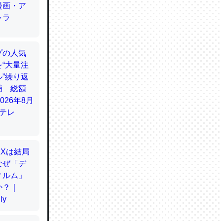
てるので
使わずキ
…。腹足