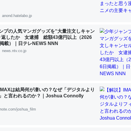
 :: 【研究発表】昆虫学の大問題＝「昆虫はなぜ海にいないのか」に関する新仮説
anond.hatelabo.jp
ンプの人気マンガグッズを“大量注文しキャン
り返したか 女逮捕 総額43億円以上（2026
「淡水はカルシウムも酸素も不足してて両方に不利だから両方が拮抗し
掲載）｜日テレNEWS NNN
って面白い。海にいる鋏角類（カブトガニ・ウミグモ）はカルシウムを
news.ntv.co.jp
化してる筈だが、酵素が違うのか？
 :: 【研究発表】昆虫学の大問題＝「昆虫はなぜ海にいないのか」に関する新仮説
IMAXは結局何が凄いの？なぜ「デジタルより
と言われるのか？｜Joshua Connolly
に考えるとカルシウムを大量に使う脊椎動物と貝類は苦労してるんだな
note.com/joshua_film
を無くしてナメクジになったり努力してるし。
 :: 【研究発表】昆虫学の大問題＝「昆虫はなぜ海にいないのか」に関する新仮説