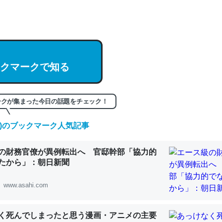
hatGPTの仕組み、特に「トークン」について解説してる記事が少ない
編来た https://isobe324649.hatenablog.com/entry/2023/03/27/
組みと限界についての考察（１） - conceptualization
クマークで知る
記事。32768トークンだと英語小説100ページ分くらい。小説でいう「
ークが集まった今日の話題をチェック！
は回収されないけど、短期記憶というには多い分量。進化すればするほ
(金)のブックマーク人気記事
くなりそう
組みと限界についての考察（１） - conceptualization
の財務官僚が異例転出へ 官邸幹部「協力的
たから」：朝日新聞
www.asahi.com
カルシウム少ないのか。知らんかった。調べたらコオロギのカルシウム
く死んでしまったと思う漫画・アニメの主要
分の1程度。