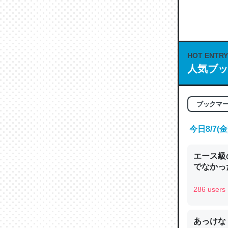
何気にC
な良記事。/続
─GPTの仕
HOT ENTRY
人気ブッ
これは良
ブックマ
の伏線」
今日8/7
やすく強
─GPTの仕
エース級
でなかっ
286 users
昆虫って
あっけな
の600