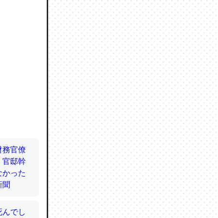
ので貴重
064121
ずっと前
ど分かり
分はエビ