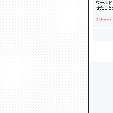
ワールド
せたこと
218 users
ウチもE
中。あと
れ見て生
─たまにL
た｜tayori
ちょうど同
きる。一
を実質1
─たまにL
た｜tayori