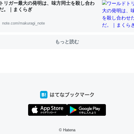
トリガー最大の発明は、味方同士を殺し合わ
だ。｜まくらぎ
note.com/makuragi_note
choを実家に置いて４年。でたまに覗いてる。ぼちぼちRingも置こう
、Googleマップで位置情報を共有してる。電池残量や充電中かが分か
きてるなって分かる。
もっと読む
INEするくらいだった遠方の父67歳と僕。ITツール導入でコミュニケーションが劇
ni by LIFULL介護
じ理由でEcho Show 8を設定中でした。PrimeとかSpotifyを支払
生で親と会える残り時間を日数にすると1週間とかの人が多いそうだけ
00倍以上に伸ばす効果があるはず……
INEするくらいだった遠方の父67歳と僕。ITツール導入でコミュニケーションが劇
ni by LIFULL介護
© Hatena