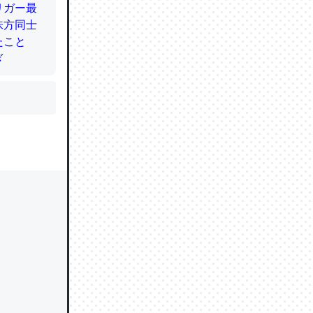
かと画策
るのでこ
的に変化し
う孝行もで
ど、それ
的に変化し