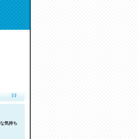
人は原文
な気持ち