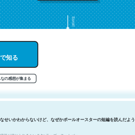
Scroll
で知る
文。彼はとてもクレバーなんだろうなと凄く思う。英語少しでも読める
分はこの流れ好き。Let’s Fucking Go. Then Covid hit. Shit.
状況が信じられるかい？ by ラーズ・ヌートバー
んなの感想が集まる
なせいかわからないけど、なぜかポールオースターの短編を読んだよう
状況が信じられるかい？ by ラーズ・ヌートバー