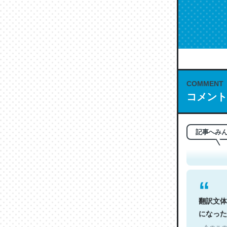
COMMENT
コメント
これは名
もお勧め。自
─今のこの
記事へみ
翻訳文体
になった
─今のこの