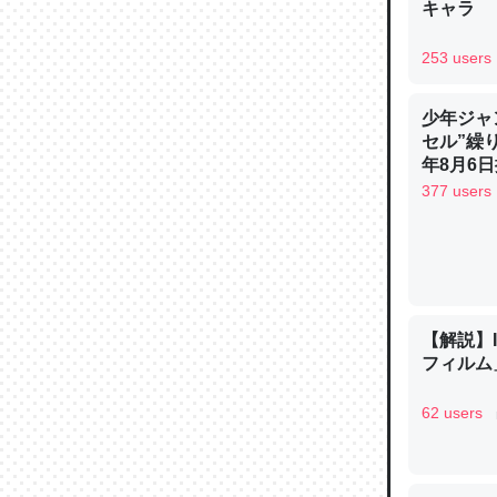
キャラ
─ニュース
253 users
少年ジャ
セル”繰
論文では
年8月6日
は」とあ
377 users
チンを強
─ニュース
【解説】
フィルム」
これを元
62 users
類だと殻
─ニュース