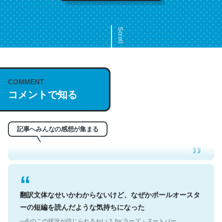
Scroll
COMMENT
これは名文。彼はとてもクレバーなんだろうなと凄く思
コメントで知る
う。英語少しでも読める人は原文もお勧め。自分はこの流
れ好き。Let’s Fucking Go. Then Covid hit. Shit.
─今のこの状況が信じられるかい？ by ラーズ・ヌートバー
記事へみんなの感想が集まる
翻訳文体なせいかわからないけど、なぜかポールオースタ
ーの短編を読んだような気持ちになった
─今のこの状況が信じられるかい？ by ラーズ・ヌートバー