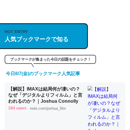
何気にChatGPTの仕組み、特に「トークン」について解
説してる記事が少ないので貴重な良記事。/続編来た
https://isobe324649.hatenablog.com/entry/2023/03/27
HOT ENTRY
/064121
人気ブックマークで知る
─GPTの仕組みと限界についての考察（１） - conceptualization
ブックマークが集まった今日の話題をチェック！
今日8/7(金)のブックマーク人気記事
これは良記事。32768トークンだと英語小説100ページ分
【解説】IMAXは結局何が凄いの？
くらい。小説でいう「ずっと前の伏線」は回収されないけ
なぜ「デジタルよりフィルム」と言
ど、短期記憶というには多い分量。進化すればするほど分
われるのか？｜Joshua Connolly
かりやすく強くなりそう
184 users
note.com/joshua_film
─GPTの仕組みと限界についての考察（１） - conceptualization