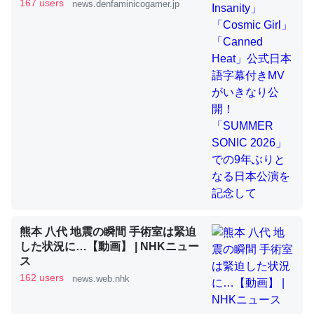
きMVがいきなり公開！「SUMMER
167 users
news.denfaminicogamer.jp
SONIC 2026」での9年ぶりとなる日
本公演を記念して
これを元に考えるとカルシウムを大量に使う脊椎動物と貝
類は苦労してるんだな…。腹足類だと殻を無くしてナメク
ジになったり努力してるし。
─ニュース :: 【研究発表】昆虫学の大問題＝「昆虫はなぜ海にいな
いのか」に関する新仮説
ウチもEchoを実家に置いて４年。でたまに覗いてる。ぼ
ちぼちRingも置こうかと画策中。あと、Googleマップで
熊本 八代 地震の瞬間 手術室は緊迫
位置情報を共有してる。電池残量や充電中かが分かるので
した状況に…【動画】 | NHKニュー
これ見て生きてるなって分かる。
ス
─たまにLINEするくらいだった遠方の父67歳と僕。ITツール導入で
162 users
news.web.nhk
コミュニケーションが劇的に変化した｜tayorini by LIFULL介護