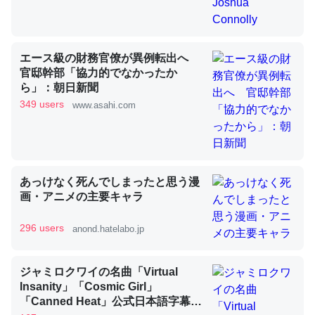
昆虫ってカルシウム少ないのか。知らんかった。調べたら
エース級の財務官僚が異例転出へ
コオロギのカルシウム分はエビの600分の1程度。
官邸幹部「協力的でなかったか
─ニュース :: 【研究発表】昆虫学の大問題＝「昆虫はなぜ海にいな
ら」：朝日新聞
いのか」に関する新仮説
349 users
www.asahi.com
あっけなく死んでしまったと思う漫
論文では「淡水はカルシウムも酸素も不足してて両方に不
画・アニメの主要キャラ
利だから両方が拮抗してるのでは」とあって面白い。海に
いる鋏角類（カブトガニ・ウミグモ）はカルシウムを使わ
296 users
anond.hatelabo.jp
ずキチンを強化してる筈だが、酵素が違うのか？
─ニュース :: 【研究発表】昆虫学の大問題＝「昆虫はなぜ海にいな
いのか」に関する新仮説
ジャミロクワイの名曲「Virtual
Insanity」「Cosmic Girl」
「Canned Heat」公式日本語字幕付