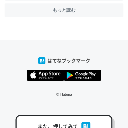
もっと読む
ちょうど同じ理由でEcho Show 8を設定中でした。Prime
とかSpotifyを支払う孝行もできる。一生で親と会える残
り時間を日数にすると1週間とかの人が多いそうだけど、
それを実質100倍以上に伸ばす効果があるはず……
─たまにLINEするくらいだった遠方の父67歳と僕。ITツール導入で
コミュニケーションが劇的に変化した｜tayorini by LIFULL介護
私も3年前ぐらいに祖母の家に設置した。ポケットWifiみ
© Hatena
たいなのでネット環境作ったけどAlexaしか使わないので
回線代ほとんどかからないですよ。参考：
https://toyoshi.hatenablog.com/entry/2019/05/15/1805
34