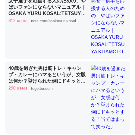
女子選手を応援する人のための、や
ばいファンにならないマニュアル｜
OSAKA YURU KOSAL:TETSUYA
KITAMOTO
これを元に考えるとカルシウムを大量に使う脊椎動物と貝
312 users
note.com/osakayurukosal
類は苦労してるんだな…。腹足類だと殻を無くしてナメク
ジになったり努力してるし。
─ニュース :: 【研究発表】昆虫学の大問題＝「昆虫はなぜ海にいな
いのか」に関する新仮説
40歳を過ぎた男は筋トレ・キャン
プ・カレーにハマるというが、女版
は何か？挙げられた例にドキッとす
ウチもEchoを実家に置いて４年。でたまに覗いてる。ぼ
る「当てはまって笑った」
290 users
togetter.com
ちぼちRingも置こうかと画策中。あと、Googleマップで
位置情報を共有してる。電池残量や充電中かが分かるので
これ見て生きてるなって分かる。
─たまにLINEするくらいだった遠方の父67歳と僕。ITツール導入で
コミュニケーションが劇的に変化した｜tayorini by LIFULL介護