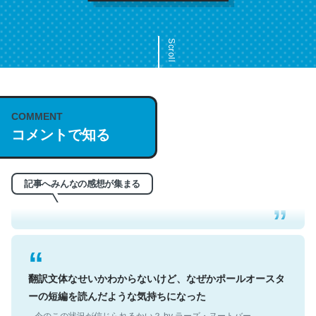
Scroll
COMMENT
これは名文。彼はとてもクレバーなんだろうなと凄く思
コメントで知る
う。英語少しでも読める人は原文もお勧め。自分はこの流
れ好き。Let’s Fucking Go. Then Covid hit. Shit.
─今のこの状況が信じられるかい？ by ラーズ・ヌートバー
記事へみんなの感想が集まる
翻訳文体なせいかわからないけど、なぜかポールオースタ
ーの短編を読んだような気持ちになった
─今のこの状況が信じられるかい？ by ラーズ・ヌートバー