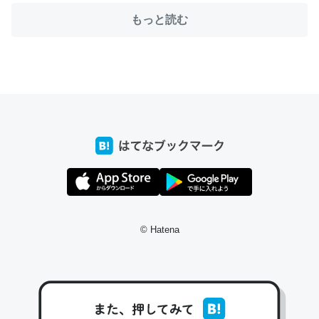
もっと読む
ちょうど同じ理由でEcho Show 8を設定中でした。Prime
とかSpotifyを支払う孝行もできる。一生で親と会える残
り時間を日数にすると1週間とかの人が多いそうだけど、
それを実質100倍以上に伸ばす効果があるはず……
─たまにLINEするくらいだった遠方の父67歳と僕。ITツール導入で
コミュニケーションが劇的に変化した｜tayorini by LIFULL介護
© Hatena
私も3年前ぐらいに祖母の家に設置した。ポケットWifiみ
たいなのでネット環境作ったけどAlexaしか使わないので
回線代ほとんどかからないですよ。参考：
https://toyoshi.hatenablog.com/entry/2019/05/15/1805
34