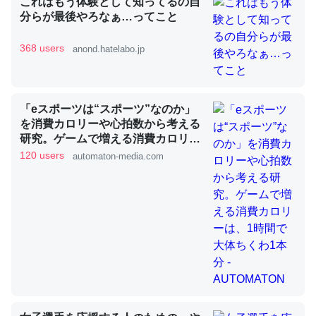
これはもう体験として知ってるの自
分らが最後やろなぁ…ってこと
368 users
anond.hatelabo.jp
昆虫ってカルシウム少ないのか。知らんかった。調べたら
コオロギのカルシウム分はエビの600分の1程度。
─ニュース :: 【研究発表】昆虫学の大問題＝「昆虫はなぜ海にいな
いのか」に関する新仮説
「eスポーツは“スポーツ”なのか」
を消費カロリーや心拍数から考える
研究。ゲームで増える消費カロリー
は、1時間で大体ちくわ1本分 -
120 users
automaton-media.com
AUTOMATON
論文では「淡水はカルシウムも酸素も不足してて両方に不
利だから両方が拮抗してるのでは」とあって面白い。海に
いる鋏角類（カブトガニ・ウミグモ）はカルシウムを使わ
ずキチンを強化してる筈だが、酵素が違うのか？
─ニュース :: 【研究発表】昆虫学の大問題＝「昆虫はなぜ海にいな
いのか」に関する新仮説