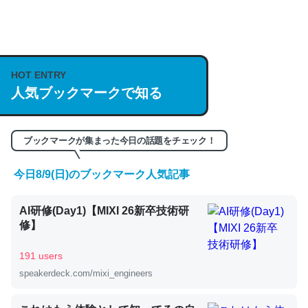
何気にChatGPTの仕組み、特に「トークン」について解
説してる記事が少ないので貴重な良記事。/続編来た
https://isobe324649.hatenablog.com/entry/2023/03/27
HOT ENTRY
人気ブックマークで知る
/064121
─GPTの仕組みと限界についての考察（１） - conceptualization
ブックマークが集まった今日の話題をチェック！
今日8/9(日)のブックマーク人気記事
これは良記事。32768トークンだと英語小説100ページ分
AI研修(Day1)【MIXI 26新卒技術研
くらい。小説でいう「ずっと前の伏線」は回収されないけ
修】
ど、短期記憶というには多い分量。進化すればするほど分
かりやすく強くなりそう
191 users
─GPTの仕組みと限界についての考察（１） - conceptualization
speakerdeck.com/mixi_engineers