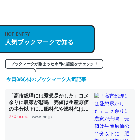
説してる記事が少ないので貴重な良記事。/続編来た
https://isobe324649.hatenablog.com/entry/2023/03/27
/064121
─GPTの仕組みと限界についての考察（１） - conceptualization
HOT ENTRY
人気ブックマークで知る
ブックマークが集まった今日の話題をチェック！
これは良記事。32768トークンだと英語小説100ページ分
くらい。小説でいう「ずっと前の伏線」は回収されないけ
今日8/6(木)のブックマーク人気記事
ど、短期記憶というには多い分量。進化すればするほど分
かりやすく強くなりそう
「高市総理には愛想尽かした」コメ
余りに農家が悲鳴 売値は生産原価
─GPTの仕組みと限界についての考察（１） - conceptualization
の半分以下に…肥料代や燃料代は高
騰「今年でやめる」農家も｜FNNプ
270 users
www.fnn.jp
ライムオンライン