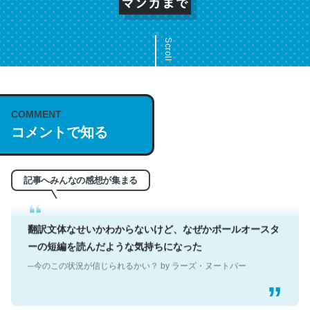
Scroll
これは名文。彼はとてもクレバーなんだろうなと凄く思
う。英語少しでも読める人は原文もお勧め。自分はこの流
れ好き。Let’s Fucking Go. Then Covid hit. Shit.
COMMENT
コメントで知る
─今のこの状況が信じられるかい？ by ラーズ・ヌートバー
記事へみんなの感想が集まる
翻訳文体なせいかわからないけど、なぜかポールオースタ
ーの短編を読んだような気持ちになった
─今のこの状況が信じられるかい？ by ラーズ・ヌートバー