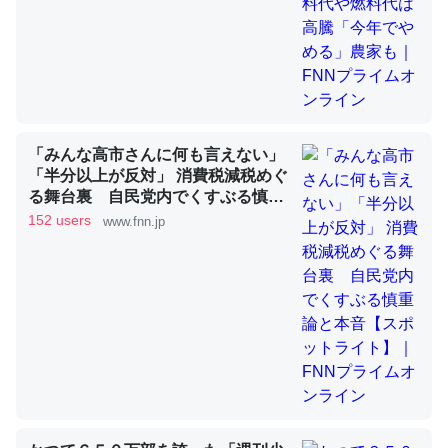
昆虫ってカルシウム少ないのか。知らんかった。調べたら
コオロギのカルシウム分はエビの600分の1程度。
─ニュース :: 【研究発表】昆虫学の大問題＝「昆虫はなぜ海にいな
いのか」に関する新仮説
「みんな高市さんに何も言えない」
「半分以上が反対」 消費税減税めぐ
る舞台裏 自民党内でくすぶる慎重
論文では「淡水はカルシウムも酸素も不足してて両方に不
論と本音【スポットライト】｜FNN
152 users
www.fnn.jp
利だから両方が拮抗してるのでは」とあって面白い。海に
プライムオンライン
いる鋏角類（カブトガニ・ウミグモ）はカルシウムを使わ
ずキチンを強化してる筈だが、酵素が違うのか？
─ニュース :: 【研究発表】昆虫学の大問題＝「昆虫はなぜ海にいな
いのか」に関する新仮説