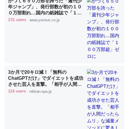
これを元に考えるとカルシウムを大量に使う脊椎動物と貝
かつて６５０万部を誇った「週刊少
年ジャンプ」、発行部数が初の１０
類は苦労してるんだな…。腹足類だと殻を無くしてナメク
０万部割れ…国内の紙雑誌で「１０
ジになったり努力してるし。
０万部超」ゼロに
231 users
www.yomiuri.co.jp
─ニュース :: 【研究発表】昆虫学の大問題＝「昆虫はなぜ海にいな
いのか」に関する新仮説
ウチもEchoを実家に置いて４年。でたまに覗いてる。ぼ
ちぼちRingも置こうかと画策中。あと、Googleマップで
3か月で20キロ減！「無料の
ChatGPTだけ」でダイエットを成功
位置情報を共有してる。電池残量や充電中かが分かるので
させた芸人を直撃。「相手が人間だ
これ見て生きてるなって分かる。
ったらムリ」な減量メソッドに驚き
116 users
nikkan-spa.jp
─たまにLINEするくらいだった遠方の父67歳と僕。ITツール導入で
| 日刊SPA!
コミュニケーションが劇的に変化した｜tayorini by LIFULL介護