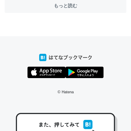
もっと読む
これ作ろう。/早速夕食に作った！本当にスナップえんどう
が止まらなくなった…！生のにんにくが結構効いてるの
で、気になる場合はにんにくだけ加熱してから加えたりガ
ーリックパウダーで代用してもいいかも。
─野菜が止まらなくなる南フランス発祥の万能ソース「アイオリソ
ース」の作り方をビストロ居酒屋のシェフに聞いてみた - メシ通 | ホ
ットペッパーグルメ
© Hatena
スペインにもアリオリソースがあり、それも美味しいんだ
けど、読み方が違うだけで同じものを指すのか、また違う
ソースなのか気になる
─野菜が止まらなくなる南フランス発祥の万能ソース「アイオリソ
ース」の作り方をビストロ居酒屋のシェフに聞いてみた - メシ通 | ホ