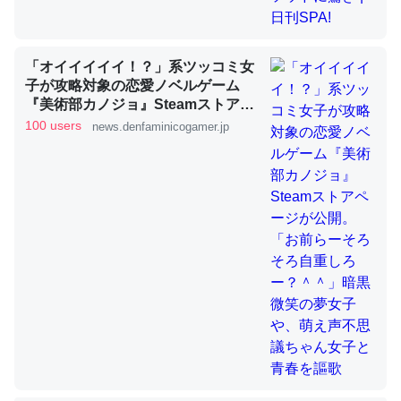
ちょうど同じ理由でEcho Show 8を設定中でした。Prime
とかSpotifyを支払う孝行もできる。一生で親と会える残
り時間を日数にすると1週間とかの人が多いそうだけど、
「オイイイイイ！？」系ツッコミ女
それを実質100倍以上に伸ばす効果があるはず……
子が攻略対象の恋愛ノベルゲーム
『美術部カノジョ』Steamストアペ
─たまにLINEするくらいだった遠方の父67歳と僕。ITツール導入で
ージが公開。「お前らーそろそろ自
コミュニケーションが劇的に変化した｜tayorini by LIFULL介護
100 users
news.denfaminicogamer.jp
重しろー？＾＾」暗黒微笑の夢女子
や、萌え声不思議ちゃん女子と青春
を謳歌
私も3年前ぐらいに祖母の家に設置した。ポケットWifiみ
たいなのでネット環境作ったけどAlexaしか使わないので
回線代ほとんどかからないですよ。参考：
https://toyoshi.hatenablog.com/entry/2019/05/15/1805
34
─たまにLINEするくらいだった遠方の父67歳と僕。ITツール導入で
コミュニケーションが劇的に変化した｜tayorini by LIFULL介護