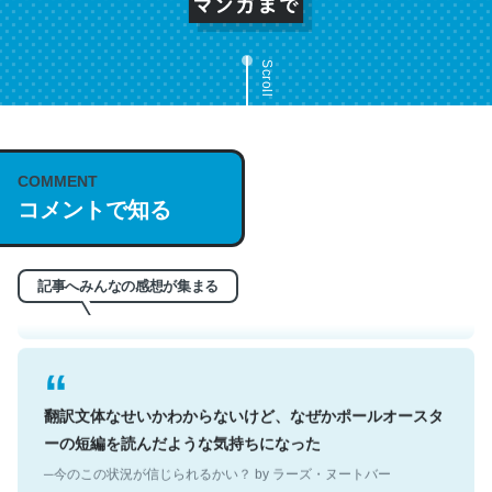
Scroll
これは名文。彼はとてもクレバーなんだろうなと凄く思
COMMENT
う。英語少しでも読める人は原文もお勧め。自分はこの流
コメントで知る
れ好き。Let’s Fucking Go. Then Covid hit. Shit.
─今のこの状況が信じられるかい？ by ラーズ・ヌートバー
記事へみんなの感想が集まる
翻訳文体なせいかわからないけど、なぜかポールオースタ
ーの短編を読んだような気持ちになった
─今のこの状況が信じられるかい？ by ラーズ・ヌートバー