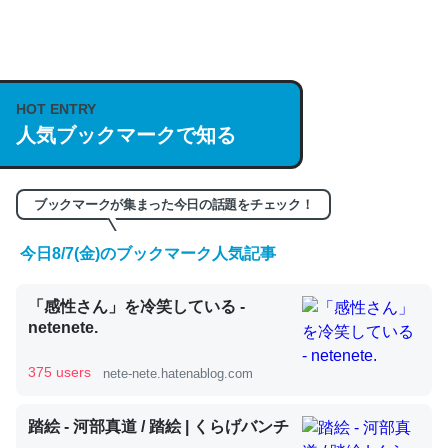
何気にChatGPTの仕組み、特に「トークン」について解
説してる記事が少ないので貴重な良記事。/続編来た
https://isobe324649.hatenablog.com/entry/2023/03/27
HOT ENTRY
/064121
人気ブックマークで知る
─GPTの仕組みと限界についての考察（１） - conceptualization
ブックマークが集まった今日の話題をチェック！
今日8/7(金)のブックマーク人気記事
これは良記事。32768トークンだと英語小説100ページ分
くらい。小説でいう「ずっと前の伏線」は回収されないけ
「感性さん」を冷笑している -
ど、短期記憶というには多い分量。進化すればするほど分
netenete.
かりやすく強くなりそう
375 users
nete-nete.hatenablog.com
─GPTの仕組みと限界についての考察（１） - conceptualization
踏絵 - 河部真道 / 踏絵 | くらげバンチ