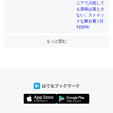
ちょうど同じ理由でEcho Show 8を設定中でした。Prime
とかSpotifyを支払う孝行もできる。一生で親と会える残
り時間を日数にすると1週間とかの人が多いそうだけど、
それを実質100倍以上に伸ばす効果があるはず……
もっと読む
─たまにLINEするくらいだった遠方の父67歳と僕。ITツール導入で
コミュニケーションが劇的に変化した｜tayorini by LIFULL介護
私も3年前ぐらいに祖母の家に設置した。ポケットWifiみ
たいなのでネット環境作ったけどAlexaしか使わないので
回線代ほとんどかからないですよ。参考：
https://toyoshi.hatenablog.com/entry/2019/05/15/1805
34
─たまにLINEするくらいだった遠方の父67歳と僕。ITツール導入で