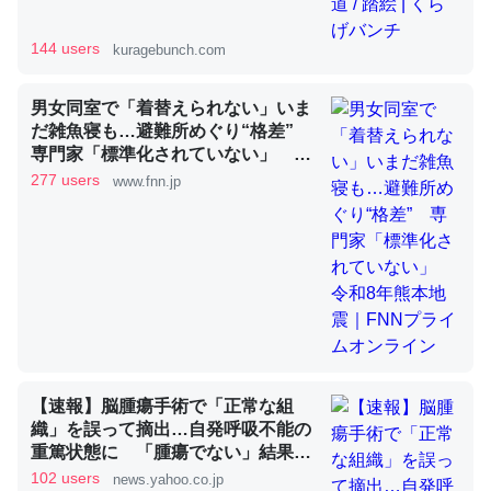
144 users
kuragebunch.com
昆虫ってカルシウム少ないのか。知らんかった。調べたら
コオロギのカルシウム分はエビの600分の1程度。
男女同室で「着替えられない」いま
─ニュース :: 【研究発表】昆虫学の大問題＝「昆虫はなぜ海にいな
だ雑魚寝も…避難所めぐり“格差”
いのか」に関する新仮説
専門家「標準化されていない」 令
和8年熊本地震｜FNNプライムオン
277 users
www.fnn.jp
ライン
論文では「淡水はカルシウムも酸素も不足してて両方に不
利だから両方が拮抗してるのでは」とあって面白い。海に
いる鋏角類（カブトガニ・ウミグモ）はカルシウムを使わ
ずキチンを強化してる筈だが、酵素が違うのか？
─ニュース :: 【研究発表】昆虫学の大問題＝「昆虫はなぜ海にいな
いのか」に関する新仮説
【速報】脳腫瘍手術で「正常な組
織」を誤って摘出…自発呼吸不能の
重篤状態に 「腫瘍でない」結果出
ても“勘違い”で摘出継続 通常の生
102 users
news.yahoo.co.jp