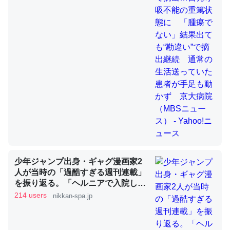
活送っていた患者が手足も動かず
京大病院（MBSニュース） -
Yahoo!ニュース
これを元に考えるとカルシウムを大量に使う脊椎動物と貝
類は苦労してるんだな…。腹足類だと殻を無くしてナメク
ジになったり努力してるし。
─ニュース :: 【研究発表】昆虫学の大問題＝「昆虫はなぜ海にいな
いのか」に関する新仮説
ウチもEchoを実家に置いて４年。でたまに覗いてる。ぼ
ちぼちRingも置こうかと画策中。あと、Googleマップで
少年ジャンプ出身・ギャグ漫画家2
位置情報を共有してる。電池残量や充電中かが分かるので
人が当時の「過酷すぎる週刊連載」
これ見て生きてるなって分かる。
を振り返る。「ヘルニアで入院して
─たまにLINEするくらいだった遠方の父67歳と僕。ITツール導入で
も原稿は落とさない」ストイックな
214 users
nikkan-spa.jp
コミュニケーションが劇的に変化した｜tayorini by LIFULL介護
舞台裏 | 日刊SPA!