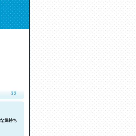
人は原文
な気持ち