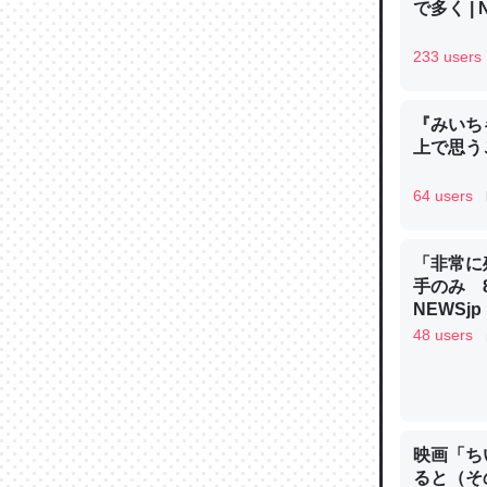
で多く | 
─ニュース
233 users
『みいち
上で思
論文では
は」とあ
64 users
チンを強
─ニュース
「非常に
手のみ 
NEWSjp
48 users
これを元
類だと殻
─ニュース
映画「ち
ると（そ