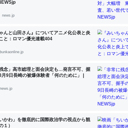
NEWSjp
 :: 【研究発表】昆虫学の大問題＝「昆虫はなぜ海にいないのか」に関する新仮説
news.jp
ゃんと山田さん』についてアニメ化公表と炎
うこと：ロマン優光連載404
「淡水はカルシウムも酸素も不足してて両方に不利だから両方が拮抗し
って面白い。海にいる鋏角類（カブトガニ・ウミグモ）はカルシウムを
bunkaonline.jp
化してる筈だが、酵素が違うのか？
 :: 【研究発表】昆虫学の大問題＝「昆虫はなぜ海にいないのか」に関する新仮説
残念」高市総理と面会決定も…発言不可、握
8月9日長崎の被爆体験者「何のために」 |
news.jp
に考えるとカルシウムを大量に使う脊椎動物と貝類は苦労してるんだな
を無くしてナメクジになったり努力してるし。
 :: 【研究発表】昆虫学の大問題＝「昆虫はなぜ海にいないのか」に関する新仮説
いかわ」を徹底的に国際政治学の視点から観
の１）