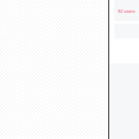
92 users
ウチもE
中。あと
れ見て生
─たまにL
た｜tayori
ちょうど同
きる。一
を実質1
─たまにL
た｜tayori