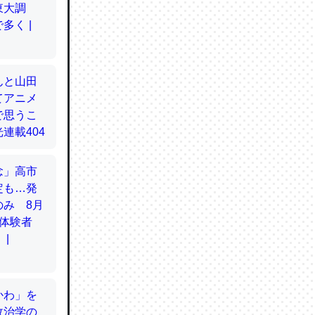
てるので
使わずキ
…。腹足