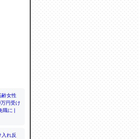
ので貴重
064121
ずっと前
ど分かり
分はエビ