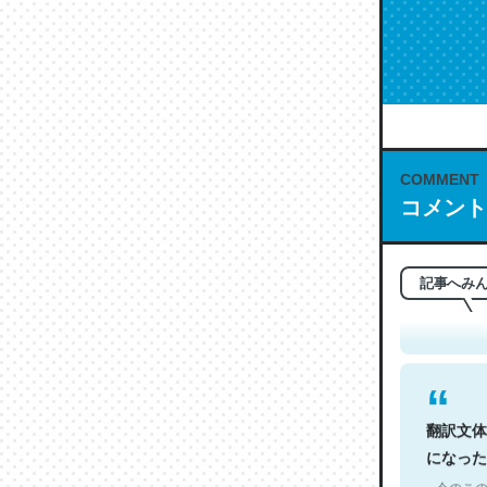
COMMENT
コメント
これは名
もお勧め。自
─今のこの
記事へみ
翻訳文体
になった
─今のこの