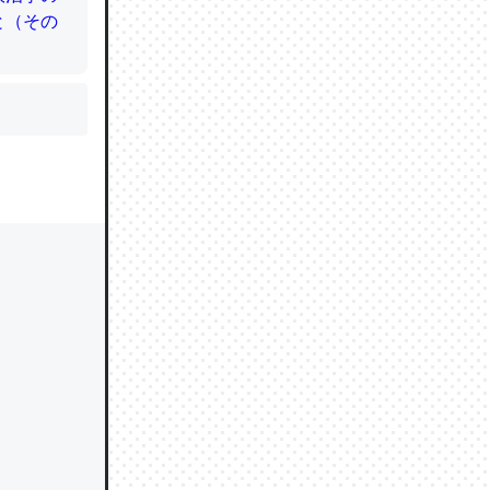
かと画策
るのでこ
的に変化し
う孝行もで
ど、それ
的に変化し