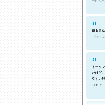
彼もまた
─今のこの
トークン
だけど、
やすい解
─GPTの仕