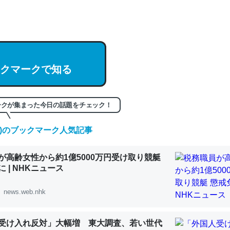
hatGPTの仕組み、特に「トークン」について解説してる記事が少ない
編来た https://isobe324649.hatenablog.com/entry/2023/03/27/
組みと限界についての考察（１） - conceptualization
クマークで知る
記事。32768トークンだと英語小説100ページ分くらい。小説でいう「
ークが集まった今日の話題をチェック！
は回収されないけど、短期記憶というには多い分量。進化すればするほ
くなりそう
(土)のブックマーク人気記事
組みと限界についての考察（１） - conceptualization
が高齢女性から約1億5000万円受け取り競艇
 | NHKニュース
news.web.nhk
カルシウム少ないのか。知らんかった。調べたらコオロギのカルシウム
分の1程度。
受け入れ反対」大幅増 東大調査、若い世代