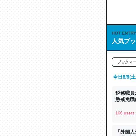
何気にC
な良記事。/続
─GPTの仕
HOT ENTRY
人気ブッ
これは良
ブックマ
の伏線」
やすく強
今日8/8
─GPTの仕
税務職員
懲戒免職に
166 users
昆虫って
の600
「外国人