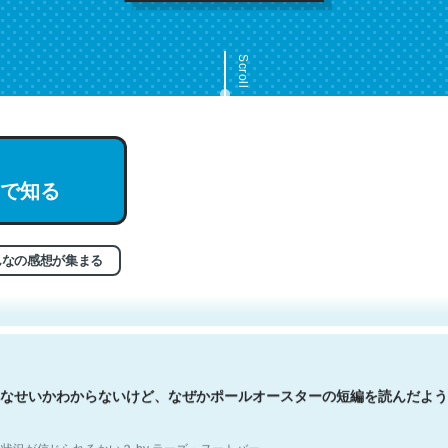
Scroll
で知る
文。彼はとてもクレバーなんだろうなと凄く思う。英語少しでも読める
分はこの流れ好き。Let’s Fucking Go. Then Covid hit. Shit.
状況が信じられるかい？ by ラーズ・ヌートバー
んなの感想が集まる
なせいかわからないけど、なぜかポールオースターの短編を読んだよう
状況が信じられるかい？ by ラーズ・ヌートバー