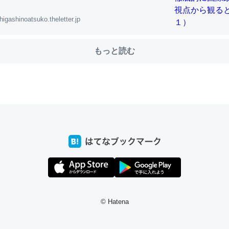
higashinoatsuko.theletter.jp
choを実家に置いて４年。でたまに覗いてる。ぼちぼちRingも置こう
もっと読む
、Googleマップで位置情報を共有してる。電池残量や充電中かが分か
きてるなって分かる。
INEするくらいだった遠方の父67歳と僕。ITツール導入でコミュニケーションが劇
ni by LIFULL介護
じ理由でEcho Show 8を設定中でした。PrimeとかSpotifyを支払
生で親と会える残り時間を日数にすると1週間とかの人が多いそうだけ
00倍以上に伸ばす効果があるはず……
INEするくらいだった遠方の父67歳と僕。ITツール導入でコミュニケーションが劇
ni by LIFULL介護
© Hatena