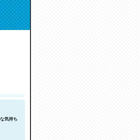
人は原文
な気持ち