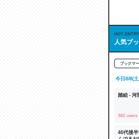
何気にC
な良記事。/続
─GPTの仕
HOT ENTRY
人気ブッ
これは良
ブックマ
の伏線」
やすく強
今日8/8
─GPTの仕
踏絵 - 
382 users
昆虫って
の600
40代後
─ニュース
んでるだ