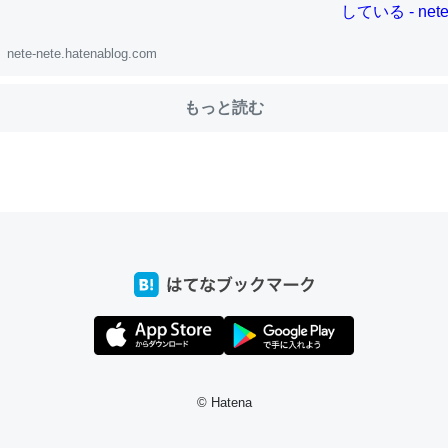
nete-nete.hatenablog.com
choを実家に置いて４年。でたまに覗いてる。ぼちぼちRingも置こう
、Googleマップで位置情報を共有してる。電池残量や充電中かが分か
もっと読む
きてるなって分かる。
INEするくらいだった遠方の父67歳と僕。ITツール導入でコミュニケーションが劇
ni by LIFULL介護
じ理由でEcho Show 8を設定中でした。PrimeとかSpotifyを支払
生で親と会える残り時間を日数にすると1週間とかの人が多いそうだけ
00倍以上に伸ばす効果があるはず……
INEするくらいだった遠方の父67歳と僕。ITツール導入でコミュニケーションが劇
ni by LIFULL介護
© Hatena