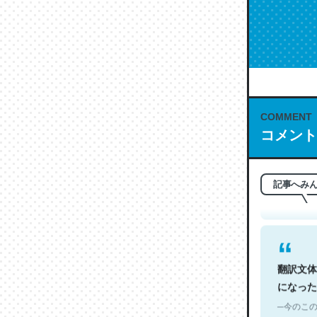
COMMENT
これは名
コメント
もお勧め。自
─今のこの
記事へみ
翻訳文体
になった
─今のこの