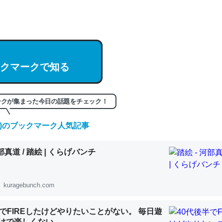
hatGPTの仕組み、特に「トークン」について解説してる記事が少ない
編来た https://isobe324649.hatenablog.com/entry/2023/03/27/
組みと限界についての考察（１） - conceptualization
クマークで知る
記事。32768トークンだと英語小説100ページ分くらい。小説でいう「
ークが集まった今日の話題をチェック！
は回収されないけど、短期記憶というには多い分量。進化すればするほ
くなりそう
(土)のブックマーク人気記事
組みと限界についての考察（１） - conceptualization
河部真道 / 踏絵 | くらげバンチ
kuragebunch.com
カルシウム少ないのか。知らんかった。調べたらコオロギのカルシウム
分の1程度。
半でFIREしたけどやりたいことがない。 毎日遊
 :: 【研究発表】昆虫学の大問題＝「昆虫はなぜ海にいないのか」に関する新仮説
けで楽しくない..