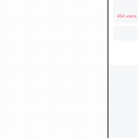
454 users
ウチもE
中。あと
れ見て生
─たまにL
た｜tayori
ちょうど同
きる。一
を実質1
─たまにL
た｜tayori