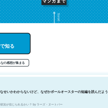
Scroll
文。彼はとてもクレバーなんだろうなと凄く思う。英語少しでも読める
で知る
分はこの流れ好き。Let’s Fucking Go. Then Covid hit. Shit.
状況が信じられるかい？ by ラーズ・ヌートバー
んなの感想が集まる
なせいかわからないけど、なぜかポールオースターの短編を読んだよう
状況が信じられるかい？ by ラーズ・ヌートバー