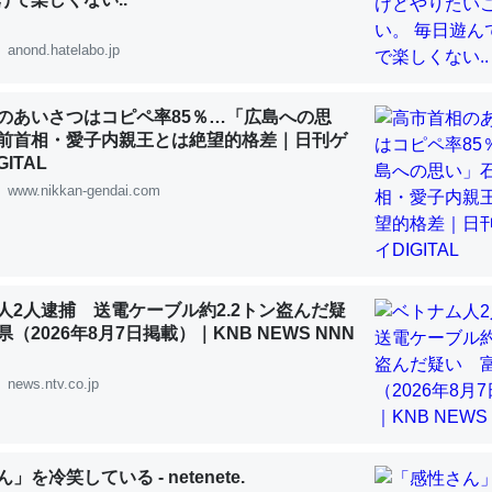
anond.hatelabo.jp
のあいさつはコピペ率85％…「広島への思
「淡水はカルシウムも酸素も不足してて両方に不利だから両方が拮抗し
前首相・愛子内親王とは絶望的格差｜日刊ゲ
ITAL
って面白い。海にいる鋏角類（カブトガニ・ウミグモ）はカルシウムを
www.nikkan-gendai.com
化してる筈だが、酵素が違うのか？
 :: 【研究発表】昆虫学の大問題＝「昆虫はなぜ海にいないのか」に関する新仮説
人2人逮捕 送電ケーブル約2.2トン盗んだ疑
（2026年8月7日掲載）｜KNB NEWS NNN
に考えるとカルシウムを大量に使う脊椎動物と貝類は苦労してるんだな
news.ntv.co.jp
を無くしてナメクジになったり努力してるし。
 :: 【研究発表】昆虫学の大問題＝「昆虫はなぜ海にいないのか」に関する新仮説
」を冷笑している - netenete.