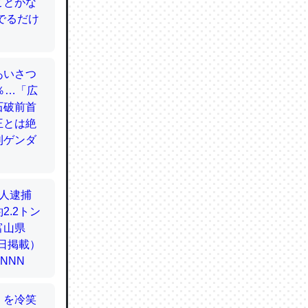
てるので
使わずキ
…。腹足