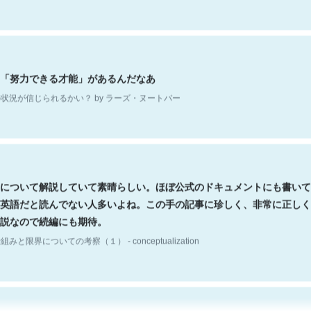
「努力できる才能」があるんだなあ
状況が信じられるかい？ by ラーズ・ヌートバー
について解説していて素晴らしい。ほぼ公式のドキュメントにも書いて
英語だと読んでない人多いよね。この手の記事に珍しく、非常に正しく
説なので続編にも期待。
組みと限界についての考察（１） - conceptualization