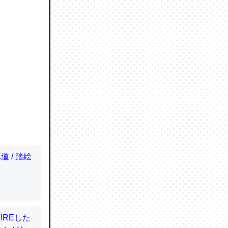
ので貴重
064121
ずっと前
ど分かり
分はエビ