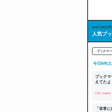
何気にC
な良記事。/続
─GPTの仕
HOT ENTRY
人気ブッ
これは良
ブックマ
の伏線」
今日8/8
やすく強
─GPTの仕
ブックマー
えてたよ 収
141 users
昆虫って
「非常に
の600