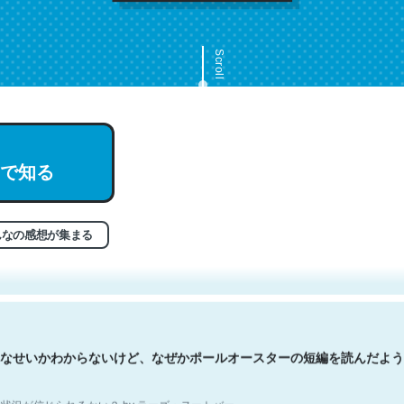
Scroll
で知る
文。彼はとてもクレバーなんだろうなと凄く思う。英語少しでも読める
分はこの流れ好き。Let’s Fucking Go. Then Covid hit. Shit.
状況が信じられるかい？ by ラーズ・ヌートバー
んなの感想が集まる
なせいかわからないけど、なぜかポールオースターの短編を読んだよう
状況が信じられるかい？ by ラーズ・ヌートバー