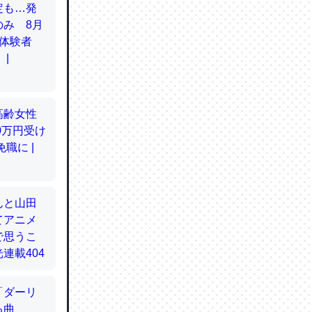
てるので
使わずキ
…。腹足