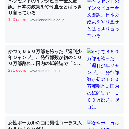
ベッセントのインタビュー全文翻
訳。日本の政策をやり直せとはっき
り言っている
これを元に考えるとカルシウムを大量に使う脊椎動物と貝
123 users
www.landerblue.co.jp
類は苦労してるんだな…。腹足類だと殻を無くしてナメク
ジになったり努力してるし。
─ニュース :: 【研究発表】昆虫学の大問題＝「昆虫はなぜ海にいな
いのか」に関する新仮説
かつて６５０万部を誇った「週刊少
年ジャンプ」、発行部数が初の１０
０万部割れ…国内の紙雑誌で「１０
０万部超」ゼロに
271 users
www.yomiuri.co.jp
ウチもEchoを実家に置いて４年。でたまに覗いてる。ぼ
ちぼちRingも置こうかと画策中。あと、Googleマップで
位置情報を共有してる。電池残量や充電中かが分かるので
これ見て生きてるなって分かる。
─たまにLINEするくらいだった遠方の父67歳と僕。ITツール導入で
コミュニケーションが劇的に変化した｜tayorini by LIFULL介護
女性ボーカルの曲に男性コーラス入
れるな！クソが！