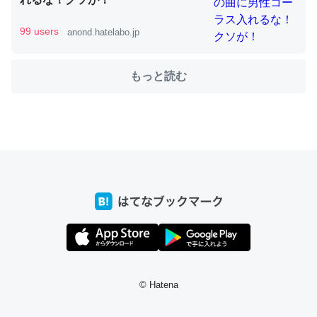
99 users
anond.hatelabo.jp
ちょうど同じ理由でEcho Show 8を設定中でした。Prime
もっと読む
とかSpotifyを支払う孝行もできる。一生で親と会える残
り時間を日数にすると1週間とかの人が多いそうだけど、
それを実質100倍以上に伸ばす効果があるはず……
─たまにLINEするくらいだった遠方の父67歳と僕。ITツール導入で
コミュニケーションが劇的に変化した｜tayorini by LIFULL介護
私も3年前ぐらいに祖母の家に設置した。ポケットWifiみ
たいなのでネット環境作ったけどAlexaしか使わないので
回線代ほとんどかからないですよ。参考：
© Hatena
https://toyoshi.hatenablog.com/entry/2019/05/15/1805
34