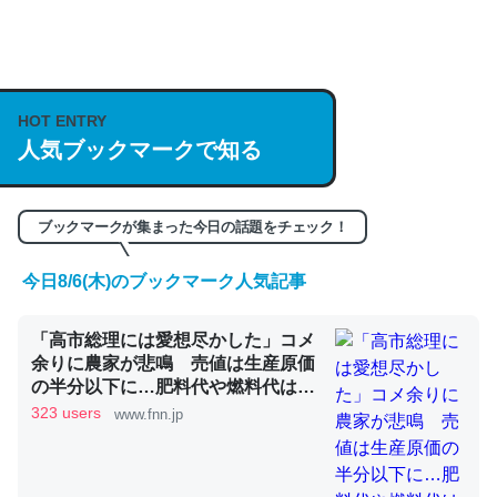
何気にChatGPTの仕組み、特に「トークン」について解
説してる記事が少ないので貴重な良記事。/続編来た
https://isobe324649.hatenablog.com/entry/2023/03/27
HOT ENTRY
人気ブックマークで知る
/064121
─GPTの仕組みと限界についての考察（１） - conceptualization
ブックマークが集まった今日の話題をチェック！
今日8/6(木)のブックマーク人気記事
これは良記事。32768トークンだと英語小説100ページ分
「高市総理には愛想尽かした」コメ
くらい。小説でいう「ずっと前の伏線」は回収されないけ
余りに農家が悲鳴 売値は生産原価
ど、短期記憶というには多い分量。進化すればするほど分
の半分以下に…肥料代や燃料代は高
かりやすく強くなりそう
騰「今年でやめる」農家も｜FNNプ
323 users
www.fnn.jp
ライムオンライン
─GPTの仕組みと限界についての考察（１） - conceptualization