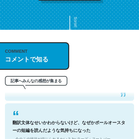
Scroll
COMMENT
これは名文。彼はとてもクレバーなんだろうなと凄く思
コメントで知る
う。英語少しでも読める人は原文もお勧め。自分はこの流
れ好き。Let’s Fucking Go. Then Covid hit. Shit.
─今のこの状況が信じられるかい？ by ラーズ・ヌートバー
記事へみんなの感想が集まる
翻訳文体なせいかわからないけど、なぜかポールオースタ
ーの短編を読んだような気持ちになった
─今のこの状況が信じられるかい？ by ラーズ・ヌートバー