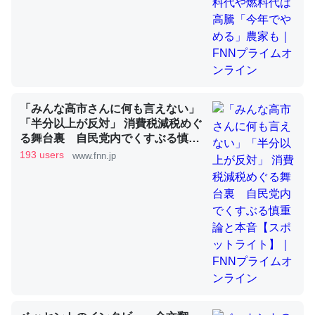
昆虫ってカルシウム少ないのか。知らんかった。調べたら
コオロギのカルシウム分はエビの600分の1程度。
─ニュース :: 【研究発表】昆虫学の大問題＝「昆虫はなぜ海にいな
いのか」に関する新仮説
「みんな高市さんに何も言えない」
「半分以上が反対」 消費税減税めぐ
る舞台裏 自民党内でくすぶる慎重
論と本音【スポットライト】｜FNN
193 users
www.fnn.jp
プライムオンライン
論文では「淡水はカルシウムも酸素も不足してて両方に不
利だから両方が拮抗してるのでは」とあって面白い。海に
いる鋏角類（カブトガニ・ウミグモ）はカルシウムを使わ
ずキチンを強化してる筈だが、酵素が違うのか？
─ニュース :: 【研究発表】昆虫学の大問題＝「昆虫はなぜ海にいな
いのか」に関する新仮説