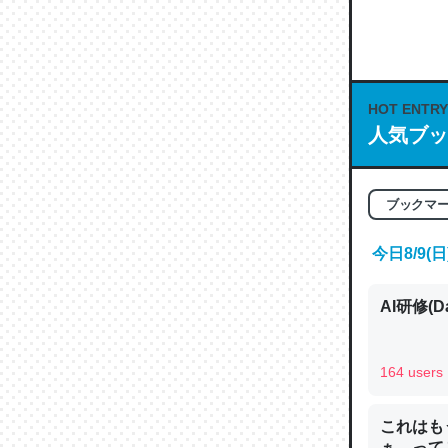
何気にC
な良記事。/続
─GPTの仕
HOT ENTRY
人気ブッ
これは良
ブックマ
の伏線」
やすく強
今日8/9
─GPTの仕
AI研修(D
164 users
昆虫って
の600
これはも
ぁ…って