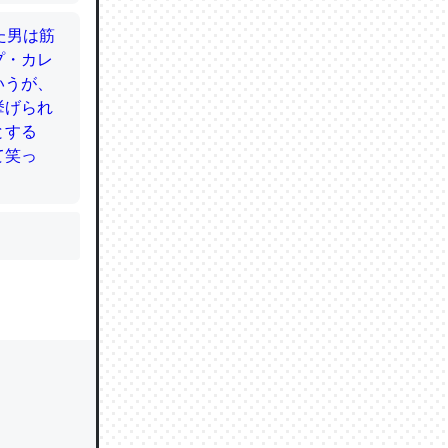
かと画策
るのでこ
的に変化し
う孝行もで
ど、それ
的に変化し