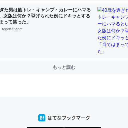
過ぎた男は筋トレ・キャンプ・カレーにハマる
、女版は何か？挙げられた例にドキッとする
choを実家に置いて４年。でたまに覗いてる。ぼちぼちRingも置こう
まって笑った」
、Googleマップで位置情報を共有してる。電池残量や充電中かが分か
togetter.com
きてるなって分かる。
INEするくらいだった遠方の父67歳と僕。ITツール導入でコミュニケーションが劇
ni by LIFULL介護
もっと読む
じ理由でEcho Show 8を設定中でした。PrimeとかSpotifyを支払
生で親と会える残り時間を日数にすると1週間とかの人が多いそうだけ
00倍以上に伸ばす効果があるはず……
INEするくらいだった遠方の父67歳と僕。ITツール導入でコミュニケーションが劇
ni by LIFULL介護