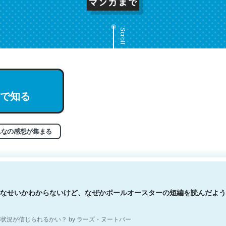
Scroll
文。彼はとてもクレバーなんだろうなと凄く思う。英語少しでも読める
で知る
分はこの流れ好き。Let’s Fucking Go. Then Covid hit. Shit.
状況が信じられるかい？ by ラーズ・ヌートバー
んなの感想が集まる
なせいかわからないけど、なぜかポールオースターの短編を読んだよう
状況が信じられるかい？ by ラーズ・ヌートバー