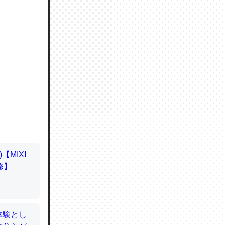
ので貴重
064121
ずっと前
ど分かり
分はエビ