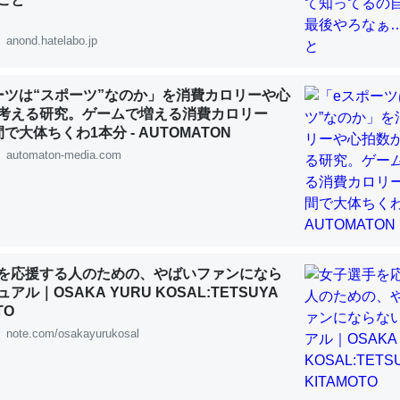
 :: 【研究発表】昆虫学の大問題＝「昆虫はなぜ海にいないのか」に関する新仮説
anond.hatelabo.jp
ーツは“スポーツ”なのか」を消費カロリーや心
考える研究。ゲームで増える消費カロリー
「淡水はカルシウムも酸素も不足してて両方に不利だから両方が拮抗し
で大体ちくわ1本分 - AUTOMATON
って面白い。海にいる鋏角類（カブトガニ・ウミグモ）はカルシウムを
automaton-media.com
化してる筈だが、酵素が違うのか？
 :: 【研究発表】昆虫学の大問題＝「昆虫はなぜ海にいないのか」に関する新仮説
を応援する人のための、やばいファンになら
アル｜OSAKA YURU KOSAL:TETSUYA
に考えるとカルシウムを大量に使う脊椎動物と貝類は苦労してるんだな
TO
を無くしてナメクジになったり努力してるし。
note.com/osakayurukosal
 :: 【研究発表】昆虫学の大問題＝「昆虫はなぜ海にいないのか」に関する新仮説