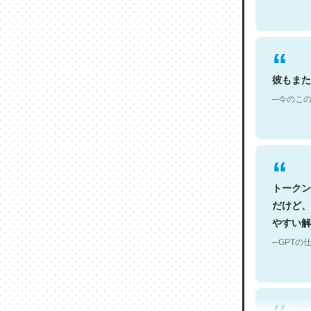
彼もまた
─今のこの
トークン
だけど、
やすい解
─GPTの仕