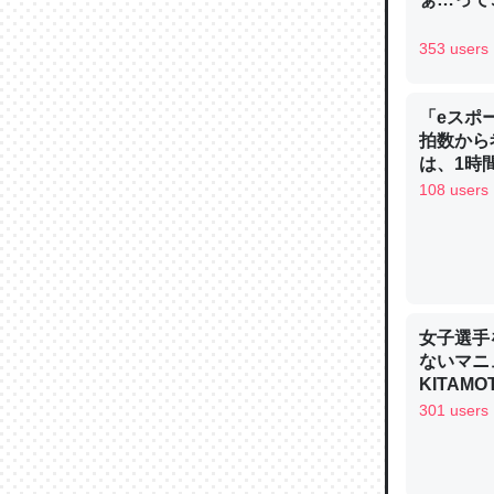
─ニュース
353 users
「eスポ
拍数から
論文では
は、1時間
は」とあ
108 users
チンを強
─ニュース
女子選手
ないマニュ
これを元
KITAMO
類だと殻
301 users
─ニュース