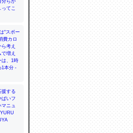
てるので
使わずキ
…。腹足