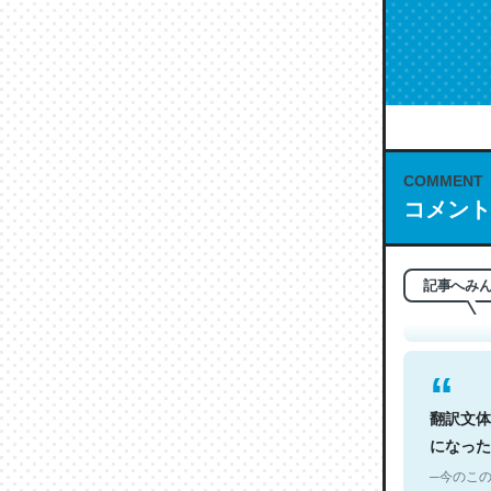
COMMENT
これは名
コメント
もお勧め。自
─今のこの
記事へみ
翻訳文体
になった
─今のこの