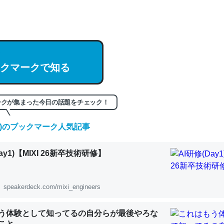
hatGPTの仕組み、特に「トークン」について解説してる記事が少ない
編来た https://isobe324649.hatenablog.com/entry/2023/03/27/
組みと限界についての考察（１） - conceptualization
クマークで知る
記事。32768トークンだと英語小説100ページ分くらい。小説でいう「
ークが集まった今日の話題をチェック！
は回収されないけど、短期記憶というには多い分量。進化すればするほ
くなりそう
(日)のブックマーク人気記事
組みと限界についての考察（１） - conceptualization
ay1)【MIXI 26新卒技術研修】
speakerdeck.com/mixi_engineers
カルシウム少ないのか。知らんかった。調べたらコオロギのカルシウム
分の1程度。
う体験として知ってるの自分らが最後やろな
こと