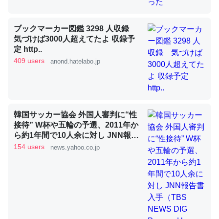
ブックマーカー図鑑 3298 人収録
昆虫ってカルシウム少ないのか。知らんかった。調べたら
気づけば3000人超えてたよ 収録予
コオロギのカルシウム分はエビの600分の1程度。
定 http..
409 users
anond.hatelabo.jp
─ニュース :: 【研究発表】昆虫学の大問題＝「昆虫はなぜ海にいな
いのか」に関する新仮説
韓国サッカー協会 外国人審判に“性
接待” W杯や五輪の予選、2011年か
論文では「淡水はカルシウムも酸素も不足してて両方に不
ら約1年間で10人余に対し JNN報告
利だから両方が拮抗してるのでは」とあって面白い。海に
書入手（TBS NEWS DIG Powered
154 users
news.yahoo.co.jp
by JNN） - Yahoo!ニュース
いる鋏角類（カブトガニ・ウミグモ）はカルシウムを使わ
ずキチンを強化してる筈だが、酵素が違うのか？
─ニュース :: 【研究発表】昆虫学の大問題＝「昆虫はなぜ海にいな
いのか」に関する新仮説