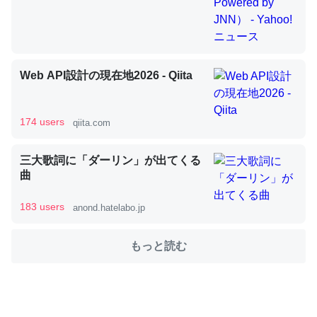
これを元に考えるとカルシウムを大量に使う脊椎動物と貝
類は苦労してるんだな…。腹足類だと殻を無くしてナメク
Web API設計の現在地2026 - Qiita
ジになったり努力してるし。
─ニュース :: 【研究発表】昆虫学の大問題＝「昆虫はなぜ海にいな
いのか」に関する新仮説
174 users
qiita.com
三大歌詞に「ダーリン」が出てくる
曲
ウチもEchoを実家に置いて４年。でたまに覗いてる。ぼ
183 users
anond.hatelabo.jp
ちぼちRingも置こうかと画策中。あと、Googleマップで
位置情報を共有してる。電池残量や充電中かが分かるので
もっと読む
これ見て生きてるなって分かる。
─たまにLINEするくらいだった遠方の父67歳と僕。ITツール導入で
コミュニケーションが劇的に変化した｜tayorini by LIFULL介護