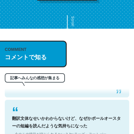
Scroll
COMMENT
これは名文。彼はとてもクレバーなんだろうなと凄く思
コメントで知る
う。英語少しでも読める人は原文もお勧め。自分はこの流
れ好き。Let’s Fucking Go. Then Covid hit. Shit.
─今のこの状況が信じられるかい？ by ラーズ・ヌートバー
記事へみんなの感想が集まる
翻訳文体なせいかわからないけど、なぜかポールオースタ
ーの短編を読んだような気持ちになった
─今のこの状況が信じられるかい？ by ラーズ・ヌートバー