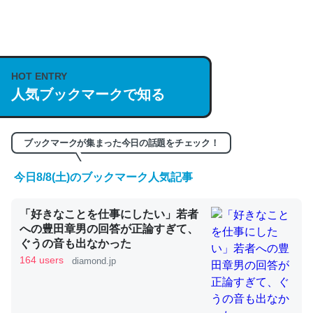
何気にChatGPTの仕組み、特に「トークン」について解
説してる記事が少ないので貴重な良記事。/続編来た
https://isobe324649.hatenablog.com/entry/2023/03/27
HOT ENTRY
人気ブックマークで知る
/064121
─GPTの仕組みと限界についての考察（１） - conceptualization
ブックマークが集まった今日の話題をチェック！
今日8/8(土)のブックマーク人気記事
これは良記事。32768トークンだと英語小説100ページ分
「好きなことを仕事にしたい」若者
くらい。小説でいう「ずっと前の伏線」は回収されないけ
への豊田章男の回答が正論すぎて、
ど、短期記憶というには多い分量。進化すればするほど分
ぐうの音も出なかった
かりやすく強くなりそう
164 users
diamond.jp
─GPTの仕組みと限界についての考察（１） - conceptualization