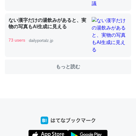
ない漢字だけの湯飲みがあると、実
これを元に考えるとカルシウムを大量に使う脊椎動物と貝
物の写真もAI生成に見える
類は苦労してるんだな…。腹足類だと殻を無くしてナメク
ジになったり努力してるし。
73 users
dailyportalz.jp
─ニュース :: 【研究発表】昆虫学の大問題＝「昆虫はなぜ海にいな
いのか」に関する新仮説
もっと読む
ウチもEchoを実家に置いて４年。でたまに覗いてる。ぼ
ちぼちRingも置こうかと画策中。あと、Googleマップで
位置情報を共有してる。電池残量や充電中かが分かるので
これ見て生きてるなって分かる。
─たまにLINEするくらいだった遠方の父67歳と僕。ITツール導入で
コミュニケーションが劇的に変化した｜tayorini by LIFULL介護