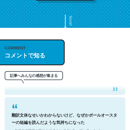
Scroll
COMMENT
これは名文。彼はとてもクレバーなんだろうなと凄く思
コメントで知る
う。英語少しでも読める人は原文もお勧め。自分はこの流
れ好き。Let’s Fucking Go. Then Covid hit. Shit.
─今のこの状況が信じられるかい？ by ラーズ・ヌートバー
記事へみんなの感想が集まる
翻訳文体なせいかわからないけど、なぜかポールオースタ
ーの短編を読んだような気持ちになった
─今のこの状況が信じられるかい？ by ラーズ・ヌートバー