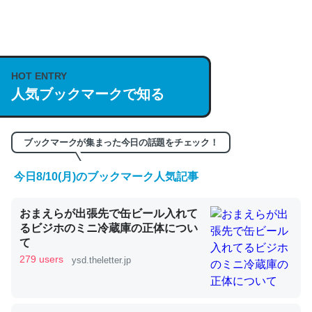
何気にChatGPTの仕組み、特に「トークン」について解
説してる記事が少ないので貴重な良記事。/続編来た
HOT ENTRY
https://isobe324649.hatenablog.com/entry/2023/03/27
人気ブックマークで知る
/064121
─GPTの仕組みと限界についての考察（１） - conceptualization
ブックマークが集まった今日の話題をチェック！
今日8/10(月)のブックマーク人気記事
これは良記事。32768トークンだと英語小説100ページ分
おまえらが出張先で缶ビール入れて
くらい。小説でいう「ずっと前の伏線」は回収されないけ
るビジホのミニ冷蔵庫の正体につい
ど、短期記憶というには多い分量。進化すればするほど分
て
かりやすく強くなりそう
279 users
ysd.theletter.jp
─GPTの仕組みと限界についての考察（１） - conceptualization