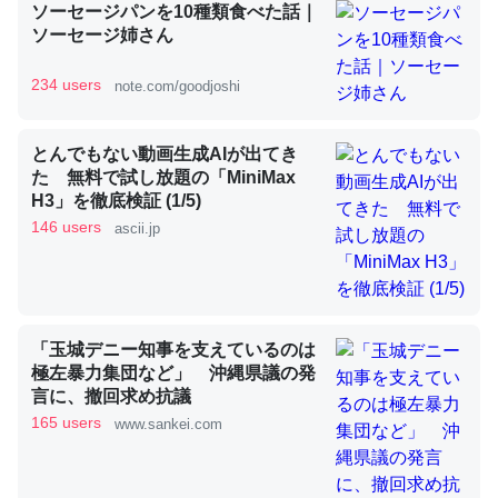
ソーセージパンを10種類食べた話｜
ソーセージ姉さん
昆虫ってカルシウム少ないのか。知らんかった。調べたら
234 users
note.com/goodjoshi
コオロギのカルシウム分はエビの600分の1程度。
─ニュース :: 【研究発表】昆虫学の大問題＝「昆虫はなぜ海にいな
とんでもない動画生成AIが出てき
いのか」に関する新仮説
た 無料で試し放題の「MiniMax
H3」を徹底検証 (1/5)
146 users
ascii.jp
論文では「淡水はカルシウムも酸素も不足してて両方に不
利だから両方が拮抗してるのでは」とあって面白い。海に
「玉城デニー知事を支えているのは
いる鋏角類（カブトガニ・ウミグモ）はカルシウムを使わ
極左暴力集団など」 沖縄県議の発
ずキチンを強化してる筈だが、酵素が違うのか？
言に、撤回求め抗議
─ニュース :: 【研究発表】昆虫学の大問題＝「昆虫はなぜ海にいな
165 users
www.sankei.com
いのか」に関する新仮説