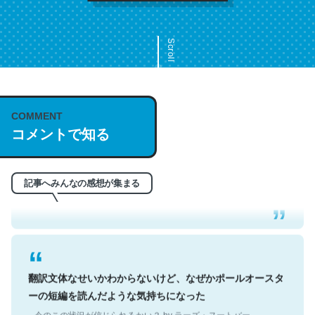
Scroll
COMMENT
これは名文。彼はとてもクレバーなんだろうなと凄く思
コメントで知る
う。英語少しでも読める人は原文もお勧め。自分はこの流
れ好き。Let’s Fucking Go. Then Covid hit. Shit.
─今のこの状況が信じられるかい？ by ラーズ・ヌートバー
記事へみんなの感想が集まる
翻訳文体なせいかわからないけど、なぜかポールオースタ
ーの短編を読んだような気持ちになった
─今のこの状況が信じられるかい？ by ラーズ・ヌートバー