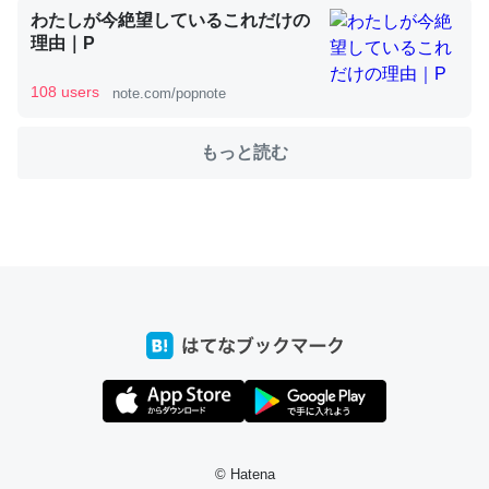
わたしが今絶望しているこれだけの
理由｜P
これを元に考えるとカルシウムを大量に使う脊椎動物と貝
108 users
note.com/popnote
類は苦労してるんだな…。腹足類だと殻を無くしてナメク
ジになったり努力してるし。
もっと読む
─ニュース :: 【研究発表】昆虫学の大問題＝「昆虫はなぜ海にいな
いのか」に関する新仮説
ウチもEchoを実家に置いて４年。でたまに覗いてる。ぼ
ちぼちRingも置こうかと画策中。あと、Googleマップで
位置情報を共有してる。電池残量や充電中かが分かるので
これ見て生きてるなって分かる。
─たまにLINEするくらいだった遠方の父67歳と僕。ITツール導入で
コミュニケーションが劇的に変化した｜tayorini by LIFULL介護
© Hatena