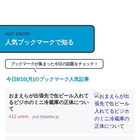
何気にChatGPTの仕組み、特に「トークン」について解
説してる記事が少ないので貴重な良記事。/続編来た
HOT ENTRY
https://isobe324649.hatenablog.com/entry/2023/03/27
人気ブックマークで知る
/064121
─GPTの仕組みと限界についての考察（１） - conceptualization
ブックマークが集まった今日の話題をチェック！
今日8/10(月)のブックマーク人気記事
これは良記事。32768トークンだと英語小説100ページ分
おまえらが出張先で缶ビール入れて
くらい。小説でいう「ずっと前の伏線」は回収されないけ
るビジホのミニ冷蔵庫の正体につい
ど、短期記憶というには多い分量。進化すればするほど分
て
かりやすく強くなりそう
412 users
ysd.theletter.jp
─GPTの仕組みと限界についての考察（１） - conceptualization