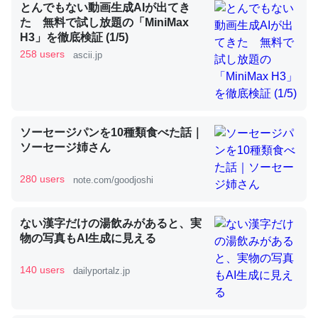
とんでもない動画生成AIが出てき
た 無料で試し放題の「MiniMax
H3」を徹底検証 (1/5)
昆虫ってカルシウム少ないのか。知らんかった。調べたら
258 users
ascii.jp
コオロギのカルシウム分はエビの600分の1程度。
─ニュース :: 【研究発表】昆虫学の大問題＝「昆虫はなぜ海にいな
いのか」に関する新仮説
ソーセージパンを10種類食べた話｜
ソーセージ姉さん
280 users
note.com/goodjoshi
論文では「淡水はカルシウムも酸素も不足してて両方に不
利だから両方が拮抗してるのでは」とあって面白い。海に
ない漢字だけの湯飲みがあると、実
いる鋏角類（カブトガニ・ウミグモ）はカルシウムを使わ
物の写真もAI生成に見える
ずキチンを強化してる筈だが、酵素が違うのか？
─ニュース :: 【研究発表】昆虫学の大問題＝「昆虫はなぜ海にいな
140 users
dailyportalz.jp
いのか」に関する新仮説