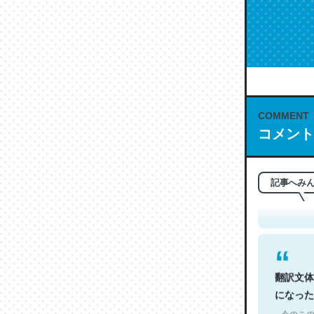
COMMENT
コメント
これは名
もお勧め。自
─今のこの
記事へみ
翻訳文体
になった
─今のこの