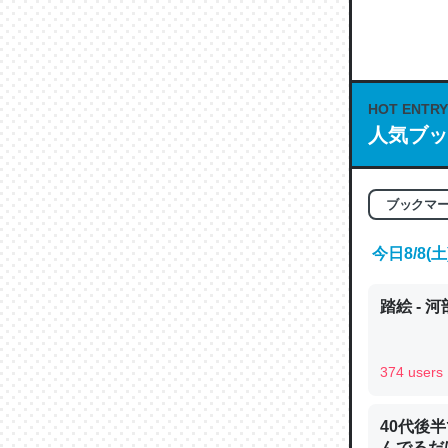
何気にC
な良記事。/続
─GPTの仕
HOT ENTRY
人気ブッ
これは良
ブックマ
の伏線」
やすく強
今日8/8
─GPTの仕
踏絵 - 
374 users
昆虫って
40代後
の600
んでるだ