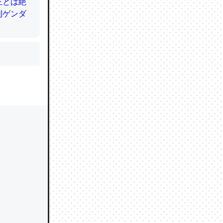
かと画策
るのでこ
的に変化し
う孝行もで
ど、それ
的に変化し