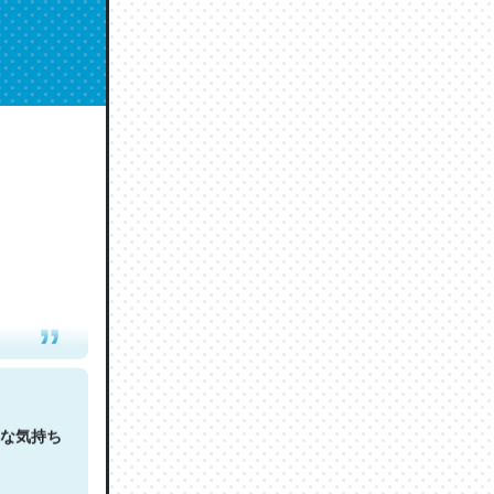
人は原文
な気持ち