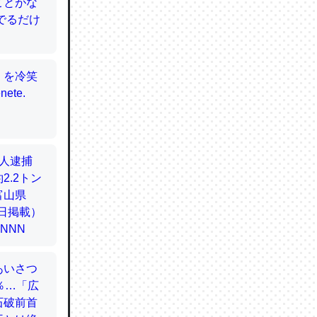
てるので
使わずキ
…。腹足