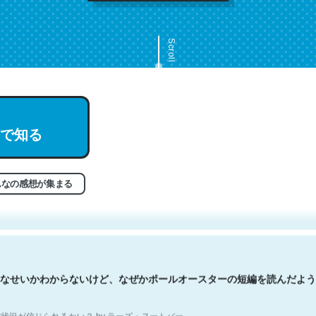
Scroll
で知る
文。彼はとてもクレバーなんだろうなと凄く思う。英語少しでも読める
分はこの流れ好き。Let’s Fucking Go. Then Covid hit. Shit.
状況が信じられるかい？ by ラーズ・ヌートバー
んなの感想が集まる
なせいかわからないけど、なぜかポールオースターの短編を読んだよう
状況が信じられるかい？ by ラーズ・ヌートバー