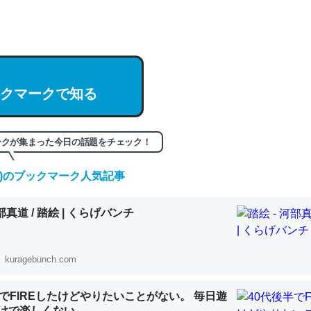
hatGPTの仕組み、特に「トークン」について解説してる記事が少ない
編来た https://isobe324649.hatenablog.com/entry/2023/03/27/
組みと限界についての考察（１） - conceptualization
クマークで知る
記事。32768トークンだと英語小説100ページ分くらい。小説でいう「
ークが集まった今日の話題をチェック！
は回収されないけど、短期記憶というには多い分量。進化すればするほ
くなりそう
(土)のブックマーク人気記事
組みと限界についての考察（１） - conceptualization
河部真道 / 踏絵 | くらげバンチ
kuragebunch.com
カルシウム少ないのか。知らんかった。調べたらコオロギのカルシウム
半でFIREしたけどやりたいことがない。 毎日遊
分の1程度。
けで楽しくない..