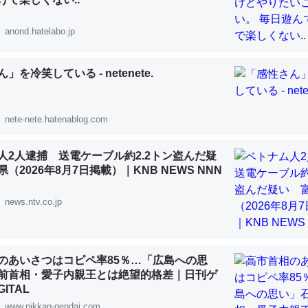
 :: 【研究発表】昆虫学の大問題＝「昆虫はなぜ海にいないのか」に関する新仮説
anond.hatelabo.jp
」を冷笑している - netenete.
「淡水はカルシウムも酸素も不足してて両方に不利だから両方が拮抗し
って面白い。海にいる鋏角類（カブトガニ・ウミグモ）はカルシウムを
nete-nete.hatenablog.com
化してる筈だが、酵素が違うのか？
 :: 【研究発表】昆虫学の大問題＝「昆虫はなぜ海にいないのか」に関する新仮説
人2人逮捕 送電ケーブル約2.2トン盗んだ疑
（2026年8月7日掲載）｜KNB NEWS NNN
news.ntv.co.jp
に考えるとカルシウムを大量に使う脊椎動物と貝類は苦労してるんだな
を無くしてナメクジになったり努力してるし。
のあいさつはコピペ率85％…「広島への思
前首相・愛子内親王とは絶望的格差｜日刊ゲ
 :: 【研究発表】昆虫学の大問題＝「昆虫はなぜ海にいないのか」に関する新仮説
ITAL
www.nikkan-gendai.com