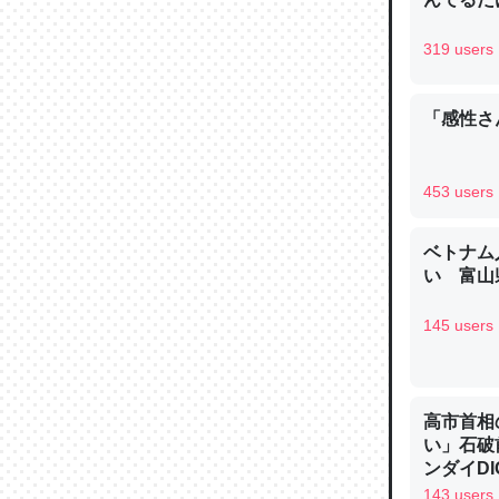
─ニュース
319 users
「感性さん
論文では
は」とあ
453 users
チンを強
─ニュース
ベトナム
い 富山県
145 users
これを元
類だと殻
高市首相
い」石破
─ニュース
ンダイDIG
143 users