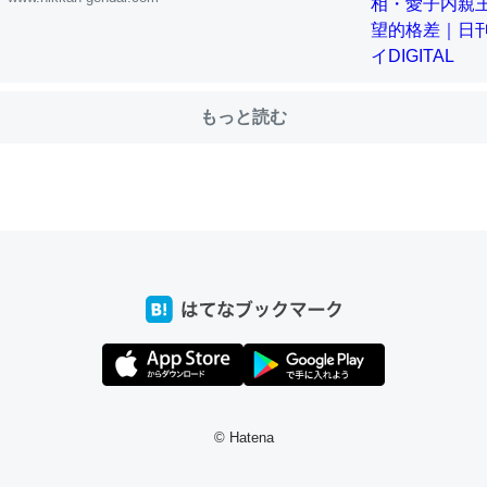
choを実家に置いて４年。でたまに覗いてる。ぼちぼちRingも置こう
、Googleマップで位置情報を共有してる。電池残量や充電中かが分か
もっと読む
きてるなって分かる。
INEするくらいだった遠方の父67歳と僕。ITツール導入でコミュニケーションが劇
ni by LIFULL介護
じ理由でEcho Show 8を設定中でした。PrimeとかSpotifyを支払
生で親と会える残り時間を日数にすると1週間とかの人が多いそうだけ
00倍以上に伸ばす効果があるはず……
INEするくらいだった遠方の父67歳と僕。ITツール導入でコミュニケーションが劇
ni by LIFULL介護
© Hatena