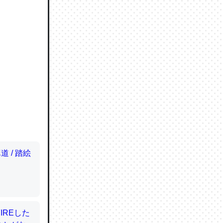
ので貴重
064121
ずっと前
ど分かり
分はエビ