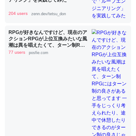
204 users
zenn.dev/tetsu_don
昆虫ってカルシウム少ないのか。知らんかった。調べたら
コオロギのカルシウム分はエビの600分の1程度。
RPGが好きなんですけど、現在のア
─ニュース :: 【研究発表】昆虫学の大問題＝「昆虫はなぜ海にいな
クションRPGが上位互換みたいな風
いのか」に関する新仮説
潮は異を唱えたくて、ターン制RPG
にはターン制の良さがあると思って
77 users
posfie.com
ます 一手をじっくり考えられたり、
途中で休憩したりできるのがターン
制の良さじゃないですか もっとター
ン制を煮詰めて欲しい→「既出だと
論文では「淡水はカルシウムも酸素も不足してて両方に不
思うがここはオクトパストラベラー
利だから両方が拮抗してるのでは」とあって面白い。海に
を推したい(´・ω・｀)」
いる鋏角類（カブトガニ・ウミグモ）はカルシウムを使わ
ずキチンを強化してる筈だが、酵素が違うのか？
─ニュース :: 【研究発表】昆虫学の大問題＝「昆虫はなぜ海にいな
いのか」に関する新仮説