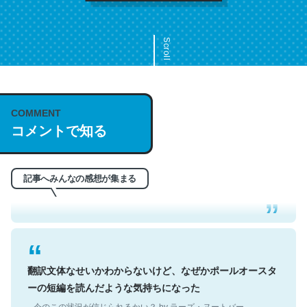
Scroll
COMMENT
これは名文。彼はとてもクレバーなんだろうなと凄く思
コメントで知る
う。英語少しでも読める人は原文もお勧め。自分はこの流
れ好き。Let’s Fucking Go. Then Covid hit. Shit.
─今のこの状況が信じられるかい？ by ラーズ・ヌートバー
記事へみんなの感想が集まる
翻訳文体なせいかわからないけど、なぜかポールオースタ
ーの短編を読んだような気持ちになった
─今のこの状況が信じられるかい？ by ラーズ・ヌートバー