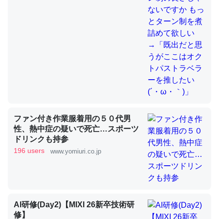
これを元に考えるとカルシウムを大量に使う脊椎動物と貝
類は苦労してるんだな…。腹足類だと殻を無くしてナメク
ジになったり努力してるし。
─ニュース :: 【研究発表】昆虫学の大問題＝「昆虫はなぜ海にいな
いのか」に関する新仮説
ファン付き作業服着用の５０代男
性、熱中症の疑いで死亡…スポーツ
ドリンクも持参
ウチもEchoを実家に置いて４年。でたまに覗いてる。ぼ
196 users
www.yomiuri.co.jp
ちぼちRingも置こうかと画策中。あと、Googleマップで
位置情報を共有してる。電池残量や充電中かが分かるので
これ見て生きてるなって分かる。
─たまにLINEするくらいだった遠方の父67歳と僕。ITツール導入で
コミュニケーションが劇的に変化した｜tayorini by LIFULL介護
AI研修(Day2)【MIXI 26新卒技術研
修】