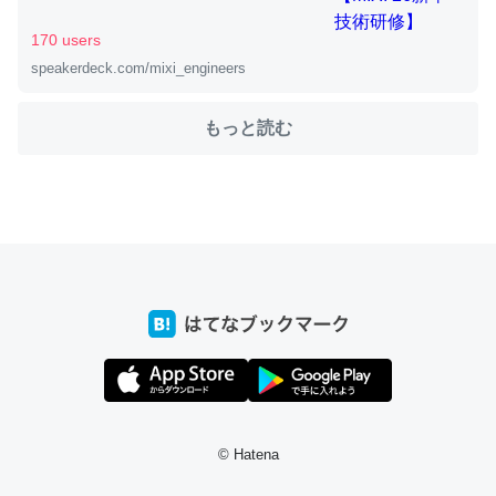
170 users
speakerdeck.com/mixi_engineers
ちょうど同じ理由でEcho Show 8を設定中でした。Prime
とかSpotifyを支払う孝行もできる。一生で親と会える残
もっと読む
り時間を日数にすると1週間とかの人が多いそうだけど、
それを実質100倍以上に伸ばす効果があるはず……
─たまにLINEするくらいだった遠方の父67歳と僕。ITツール導入で
コミュニケーションが劇的に変化した｜tayorini by LIFULL介護
私も3年前ぐらいに祖母の家に設置した。ポケットWifiみ
たいなのでネット環境作ったけどAlexaしか使わないので
回線代ほとんどかからないですよ。参考：
https://toyoshi.hatenablog.com/entry/2019/05/15/1805
© Hatena
34