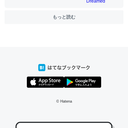
もっと読む
ちょうど同じ理由でEcho Show 8を設定中でした。Prime
とかSpotifyを支払う孝行もできる。一生で親と会える残
り時間を日数にすると1週間とかの人が多いそうだけど、
それを実質100倍以上に伸ばす効果があるはず……
─たまにLINEするくらいだった遠方の父67歳と僕。ITツール導入で
コミュニケーションが劇的に変化した｜tayorini by LIFULL介護
私も3年前ぐらいに祖母の家に設置した。ポケットWifiみ
© Hatena
たいなのでネット環境作ったけどAlexaしか使わないので
回線代ほとんどかからないですよ。参考：
https://toyoshi.hatenablog.com/entry/2019/05/15/1805
34