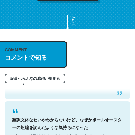
Scroll
COMMENT
これは名文。彼はとてもクレバーなんだろうなと凄く思
コメントで知る
う。英語少しでも読める人は原文もお勧め。自分はこの流
れ好き。Let’s Fucking Go. Then Covid hit. Shit.
記事へみんなの感想が集まる
─今のこの状況が信じられるかい？ by ラーズ・ヌートバー
翻訳文体なせいかわからないけど、なぜかポールオースタ
ーの短編を読んだような気持ちになった
─今のこの状況が信じられるかい？ by ラーズ・ヌートバー