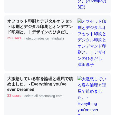
これを元に考えるとカルシウムを大量に使う脊椎動物と貝
オフセット印刷とデジタルオフセッ
類は苦労してるんだな…。腹足類だと殻を無くしてナメク
ト印刷とデジタル印刷とオンデマン
ジになったり努力してるし。
ド印刷と。｜デザインのひきだし
津田淳子
─ニュース :: 【研究発表】昆虫学の大問題＝「昆虫はなぜ海にいな
39 users
note.com/design_hikidashi
いのか」に関する新仮説
ウチもEchoを実家に置いて４年。でたまに覗いてる。ぼ
大激怒している客を論理と理屈で鎮
ちぼちRingも置こうかと画策中。あと、Googleマップで
めました。 - Everything you've
位置情報を共有してる。電池残量や充電中かが分かるので
ever Dreamed
これ見て生きてるなって分かる。
33 users
delete-all.hatenablog.com
─たまにLINEするくらいだった遠方の父67歳と僕。ITツール導入で
コミュニケーションが劇的に変化した｜tayorini by LIFULL介護