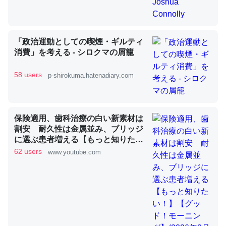
昆虫ってカルシウム少ないのか。知らんかった。調べたら
「政治運動としての喫煙・ギルティ
コオロギのカルシウム分はエビの600分の1程度。
消費」を考える - シロクマの屑籠
─ニュース :: 【研究発表】昆虫学の大問題＝「昆虫はなぜ海にいな
いのか」に関する新仮説
58 users
p-shirokuma.hatenadiary.com
保険適用、歯科治療の白い新素材は
割安 耐久性は金属並み、ブリッジ
論文では「淡水はカルシウムも酸素も不足してて両方に不
に選ぶ患者増える【もっと知りた
利だから両方が拮抗してるのでは」とあって面白い。海に
い！】【グッド！モーニング】
62 users
www.youtube.com
(2026年8月3日)
いる鋏角類（カブトガニ・ウミグモ）はカルシウムを使わ
ずキチンを強化してる筈だが、酵素が違うのか？
─ニュース :: 【研究発表】昆虫学の大問題＝「昆虫はなぜ海にいな
いのか」に関する新仮説