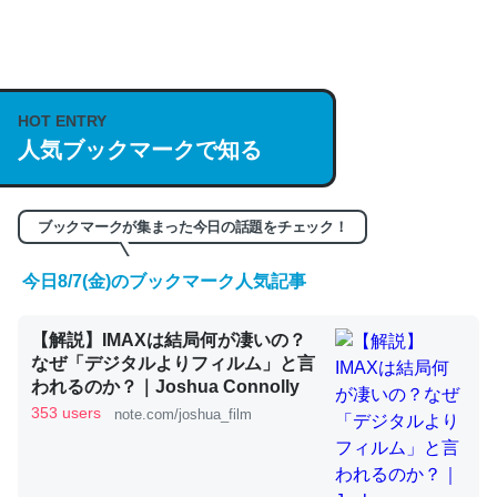
何気にChatGPTの仕組み、特に「トークン」について解
説してる記事が少ないので貴重な良記事。/続編来た
HOT ENTRY
https://isobe324649.hatenablog.com/entry/2023/03/27
人気ブックマークで知る
/064121
─GPTの仕組みと限界についての考察（１） - conceptualization
ブックマークが集まった今日の話題をチェック！
今日8/7(金)のブックマーク人気記事
これは良記事。32768トークンだと英語小説100ページ分
【解説】IMAXは結局何が凄いの？
くらい。小説でいう「ずっと前の伏線」は回収されないけ
なぜ「デジタルよりフィルム」と言
ど、短期記憶というには多い分量。進化すればするほど分
われるのか？｜Joshua Connolly
かりやすく強くなりそう
353 users
note.com/joshua_film
─GPTの仕組みと限界についての考察（１） - conceptualization