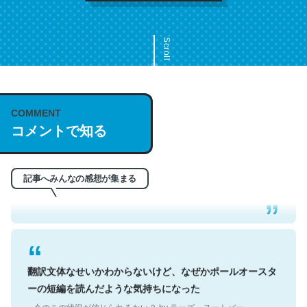
Scroll
COMMENT
これは名文。彼はとてもクレバーなんだろうなと凄く思
コメントで知る
う。英語少しでも読める人は原文もお勧め。自分はこの流
れ好き。Let’s Fucking Go. Then Covid hit. Shit.
─今のこの状況が信じられるかい？ by ラーズ・ヌートバー
記事へみんなの感想が集まる
翻訳文体なせいかわからないけど、なぜかポールオースタ
ーの短編を読んだような気持ちになった
─今のこの状況が信じられるかい？ by ラーズ・ヌートバー