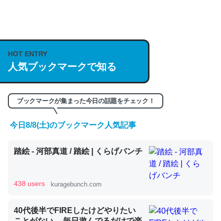
何気にChatGPTの仕組み、特に「トークン」について解
説してる記事が少ないので貴重な良記事。/続編来た
HOT ENTRY
https://isobe324649.hatenablog.com/entry/2023/03/27
人気ブックマークで知る
/064121
─GPTの仕組みと限界についての考察（１） - conceptualization
ブックマークが集まった今日の話題をチェック！
今日8/8(土)のブックマーク人気記事
これは良記事。32768トークンだと英語小説100ページ分
踏絵 - 河部真道 / 踏絵 | くらげバンチ
くらい。小説でいう「ずっと前の伏線」は回収されないけ
ど、短期記憶というには多い分量。進化すればするほど分
かりやすく強くなりそう
438 users
kuragebunch.com
─GPTの仕組みと限界についての考察（１） - conceptualization
40代後半でFIREしたけどやりたい
ことがない。 毎日遊んでるだけで楽