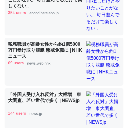
しくない..
354 users
anond.hatelabo.jp
昆虫ってカルシウム少ないのか。知らんかった。調べたら
コオロギのカルシウム分はエビの600分の1程度。
─ニュース :: 【研究発表】昆虫学の大問題＝「昆虫はなぜ海にいな
いのか」に関する新仮説
税務職員が高齢女性から約1億5000
万円受け取り競艇 懲戒免職に | NHK
ニュース
69 users
news.web.nhk
論文では「淡水はカルシウムも酸素も不足してて両方に不
利だから両方が拮抗してるのでは」とあって面白い。海に
いる鋏角類（カブトガニ・ウミグモ）はカルシウムを使わ
「外国人受け入れ反対」大幅増 東
ずキチンを強化してる筈だが、酵素が違うのか？
大調査、若い世代で多く | NEWSjp
─ニュース :: 【研究発表】昆虫学の大問題＝「昆虫はなぜ海にいな
いのか」に関する新仮説
144 users
news.jp