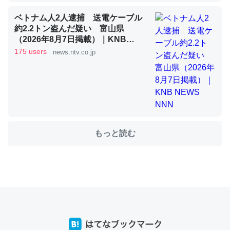
ベトナム人2人逮捕 送電ケーブル
約2.2トン盗んだ疑い 富山県
これを元に考えるとカルシウムを大量に使う脊椎動物と貝
（2026年8月7日掲載）｜KNB
類は苦労してるんだな…。腹足類だと殻を無くしてナメク
NEWS NNN
175 users
news.ntv.co.jp
ジになったり努力してるし。
─ニュース :: 【研究発表】昆虫学の大問題＝「昆虫はなぜ海にいな
いのか」に関する新仮説
もっと読む
ウチもEchoを実家に置いて４年。でたまに覗いてる。ぼ
ちぼちRingも置こうかと画策中。あと、Googleマップで
位置情報を共有してる。電池残量や充電中かが分かるので
これ見て生きてるなって分かる。
─たまにLINEするくらいだった遠方の父67歳と僕。ITツール導入で
コミュニケーションが劇的に変化した｜tayorini by LIFULL介護