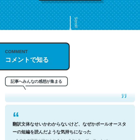
Scroll
COMMENT
これは名文。彼はとてもクレバーなんだろうなと凄く思
コメントで知る
う。英語少しでも読める人は原文もお勧め。自分はこの流
れ好き。Let’s Fucking Go. Then Covid hit. Shit.
─今のこの状況が信じられるかい？ by ラーズ・ヌートバー
記事へみんなの感想が集まる
翻訳文体なせいかわからないけど、なぜかポールオースタ
ーの短編を読んだような気持ちになった
─今のこの状況が信じられるかい？ by ラーズ・ヌートバー