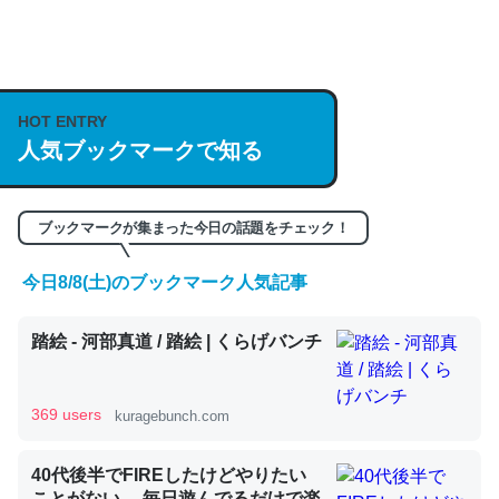
何気にChatGPTの仕組み、特に「トークン」について解
説してる記事が少ないので貴重な良記事。/続編来た
HOT ENTRY
https://isobe324649.hatenablog.com/entry/2023/03/27
人気ブックマークで知る
/064121
─GPTの仕組みと限界についての考察（１） - conceptualization
ブックマークが集まった今日の話題をチェック！
今日8/8(土)のブックマーク人気記事
これは良記事。32768トークンだと英語小説100ページ分
踏絵 - 河部真道 / 踏絵 | くらげバンチ
くらい。小説でいう「ずっと前の伏線」は回収されないけ
ど、短期記憶というには多い分量。進化すればするほど分
かりやすく強くなりそう
369 users
kuragebunch.com
─GPTの仕組みと限界についての考察（１） - conceptualization
40代後半でFIREしたけどやりたい
ことがない。 毎日遊んでるだけで楽