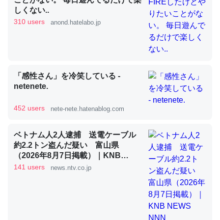
しくない..
310 users
anond.hatelabo.jp
昆虫ってカルシウム少ないのか。知らんかった。調べたら
コオロギのカルシウム分はエビの600分の1程度。
─ニュース :: 【研究発表】昆虫学の大問題＝「昆虫はなぜ海にいな
いのか」に関する新仮説
「感性さん」を冷笑している -
netenete.
452 users
nete-nete.hatenablog.com
論文では「淡水はカルシウムも酸素も不足してて両方に不
ベトナム人2人逮捕 送電ケーブル
利だから両方が拮抗してるのでは」とあって面白い。海に
約2.2トン盗んだ疑い 富山県
（2026年8月7日掲載）｜KNB
いる鋏角類（カブトガニ・ウミグモ）はカルシウムを使わ
NEWS NNN
141 users
news.ntv.co.jp
ずキチンを強化してる筈だが、酵素が違うのか？
─ニュース :: 【研究発表】昆虫学の大問題＝「昆虫はなぜ海にいな
いのか」に関する新仮説