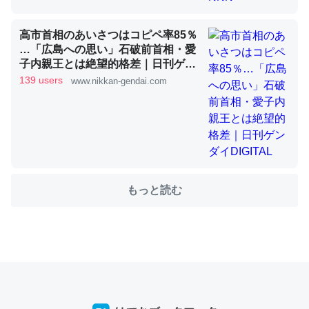
高市首相のあいさつはコピペ率85％
これを元に考えるとカルシウムを大量に使う脊椎動物と貝
…「広島への思い」石破前首相・愛
子内親王とは絶望的格差｜日刊ゲン
類は苦労してるんだな…。腹足類だと殻を無くしてナメク
ダイDIGITAL
139 users
ジになったり努力してるし。
www.nikkan-gendai.com
─ニュース :: 【研究発表】昆虫学の大問題＝「昆虫はなぜ海にいな
いのか」に関する新仮説
もっと読む
ウチもEchoを実家に置いて４年。でたまに覗いてる。ぼ
ちぼちRingも置こうかと画策中。あと、Googleマップで
位置情報を共有してる。電池残量や充電中かが分かるので
これ見て生きてるなって分かる。
─たまにLINEするくらいだった遠方の父67歳と僕。ITツール導入で
コミュニケーションが劇的に変化した｜tayorini by LIFULL介護