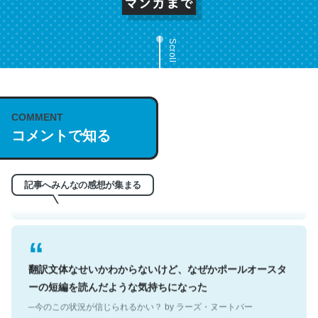
Scroll
これは名文。彼はとてもクレバーなんだろうなと凄く思
COMMENT
コメントで知る
う。英語少しでも読める人は原文もお勧め。自分はこの流
れ好き。Let’s Fucking Go. Then Covid hit. Shit.
─今のこの状況が信じられるかい？ by ラーズ・ヌートバー
記事へみんなの感想が集まる
翻訳文体なせいかわからないけど、なぜかポールオースタ
ーの短編を読んだような気持ちになった
─今のこの状況が信じられるかい？ by ラーズ・ヌートバー