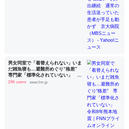
これを元に考えるとカルシウムを大量に使う脊椎動物と貝
類は苦労してるんだな…。腹足類だと殻を無くしてナメク
ジになったり努力してるし。
─ニュース :: 【研究発表】昆虫学の大問題＝「昆虫はなぜ海にいな
いのか」に関する新仮説
男女同室で「着替えられない」いま
だ雑魚寝も…避難所めぐり“格差”
専門家「標準化されていない」 令
ウチもEchoを実家に置いて４年。でたまに覗いてる。ぼ
和8年熊本地震｜FNNプライムオン
296 users
www.fnn.jp
ちぼちRingも置こうかと画策中。あと、Googleマップで
ライン
位置情報を共有してる。電池残量や充電中かが分かるので
これ見て生きてるなって分かる。
─たまにLINEするくらいだった遠方の父67歳と僕。ITツール導入で
コミュニケーションが劇的に変化した｜tayorini by LIFULL介護