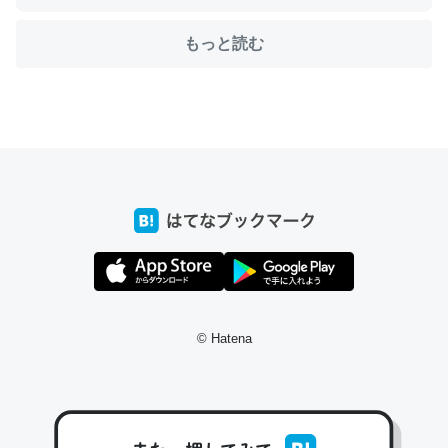
もっと読む
ちょうど同じ理由でEcho Show 8を設定中でした。Prime
とかSpotifyを支払う孝行もできる。一生で親と会える残
り時間を日数にすると1週間とかの人が多いそうだけど、
それを実質100倍以上に伸ばす効果があるはず……
─たまにLINEするくらいだった遠方の父67歳と僕。ITツール導入で
コミュニケーションが劇的に変化した｜tayorini by LIFULL介護
私も3年前ぐらいに祖母の家に設置した。ポケットWifiみ
© Hatena
たいなのでネット環境作ったけどAlexaしか使わないので
回線代ほとんどかからないですよ。参考：
https://toyoshi.hatenablog.com/entry/2019/05/15/1805
34
─たまにLINEするくらいだった遠方の父67歳と僕。ITツール導入で