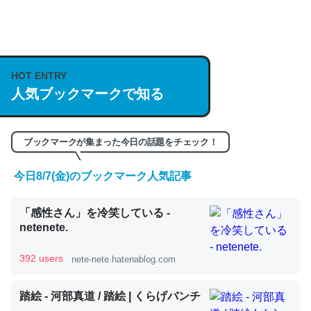
何気にChatGPTの仕組み、特に「トークン」について解
説してる記事が少ないので貴重な良記事。/続編来た
https://isobe324649.hatenablog.com/entry/2023/03/27
HOT ENTRY
/064121
人気ブックマークで知る
─GPTの仕組みと限界についての考察（１） - conceptualization
ブックマークが集まった今日の話題をチェック！
今日8/7(金)のブックマーク人気記事
これは良記事。32768トークンだと英語小説100ページ分
くらい。小説でいう「ずっと前の伏線」は回収されないけ
「感性さん」を冷笑している -
ど、短期記憶というには多い分量。進化すればするほど分
netenete.
かりやすく強くなりそう
392 users
nete-nete.hatenablog.com
─GPTの仕組みと限界についての考察（１） - conceptualization
踏絵 - 河部真道 / 踏絵 | くらげバンチ