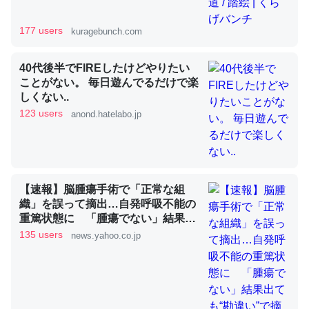
177 users
kuragebunch.com
昆虫ってカルシウム少ないのか。知らんかった。調べたら
コオロギのカルシウム分はエビの600分の1程度。
40代後半でFIREしたけどやりたい
─ニュース :: 【研究発表】昆虫学の大問題＝「昆虫はなぜ海にいな
ことがない。 毎日遊んでるだけで楽
いのか」に関する新仮説
しくない..
123 users
anond.hatelabo.jp
論文では「淡水はカルシウムも酸素も不足してて両方に不
【速報】脳腫瘍手術で「正常な組
利だから両方が拮抗してるのでは」とあって面白い。海に
織」を誤って摘出…自発呼吸不能の
いる鋏角類（カブトガニ・ウミグモ）はカルシウムを使わ
重篤状態に 「腫瘍でない」結果出
ずキチンを強化してる筈だが、酵素が違うのか？
ても“勘違い”で摘出継続 通常の生
135 users
news.yahoo.co.jp
─ニュース :: 【研究発表】昆虫学の大問題＝「昆虫はなぜ海にいな
活送っていた患者が手足も動かず
いのか」に関する新仮説
京大病院（MBSニュース） -
Yahoo!ニュース