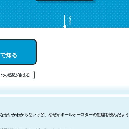
Scroll
で知る
文。彼はとてもクレバーなんだろうなと凄く思う。英語少しでも読める
分はこの流れ好き。Let’s Fucking Go. Then Covid hit. Shit.
状況が信じられるかい？ by ラーズ・ヌートバー
んなの感想が集まる
なせいかわからないけど、なぜかポールオースターの短編を読んだよう
状況が信じられるかい？ by ラーズ・ヌートバー