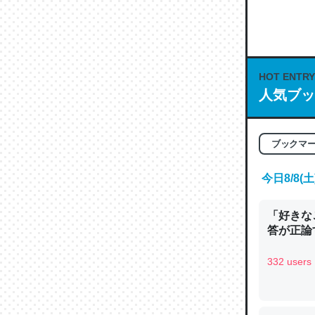
何気にC
な良記事。/続
─GPTの仕
HOT ENTRY
人気ブッ
これは良
ブックマ
の伏線」
今日8/8
やすく強
─GPTの仕
「好きな
答が正論
332 users
昆虫って
の600