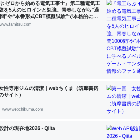
ぶ ゼロから始める電気工事士』第二種電気工
 :: 【研究発表】昆虫学の大問題＝「昆虫はなぜ海にいないのか」に関する新仮説
験を5人のヒロインと勉強。青春しながら“過
00問”や“本番形式CBT模擬試験”で本格的に学
ルゲーム | ゲーム・エンタメ最新情報のファミ
www.famitsu.com
「淡水はカルシウムも酸素も不足してて両方に不利だから両方が拮抗し
って面白い。海にいる鋏角類（カブトガニ・ウミグモ）はカルシウムを
化してる筈だが、酵素が違うのか？
 :: 【研究発表】昆虫学の大問題＝「昆虫はなぜ海にいないのか」に関する新仮説
女性専用ジムの清潔｜webちくま（筑摩書房
のサイト）
に考えるとカルシウムを大量に使う脊椎動物と貝類は苦労してるんだな
www.webchikuma.com
を無くしてナメクジになったり努力してるし。
 :: 【研究発表】昆虫学の大問題＝「昆虫はなぜ海にいないのか」に関する新仮説
I設計の現在地2026 - Qiita