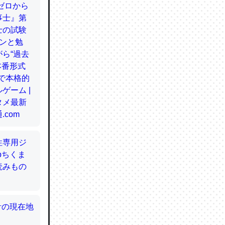
てるので
使わずキ
…。腹足