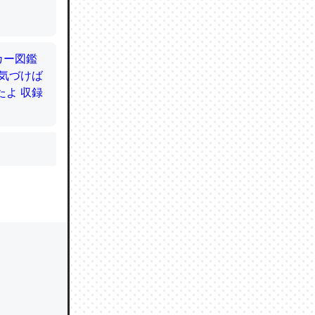
かと画策
るのでこ
的に変化し
う孝行もで
ど、それ
的に変化し