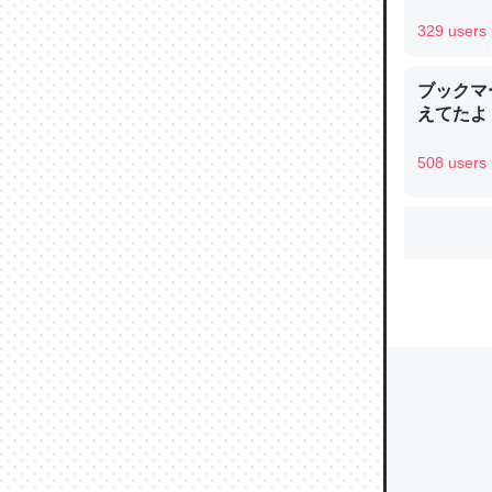
329 users
ブックマー
ウチもE
えてたよ 収
中。あと
れ見て生
508 users
─たまにL
た｜tayori
ちょうど同
きる。一
を実質1
─たまにL
た｜tayori