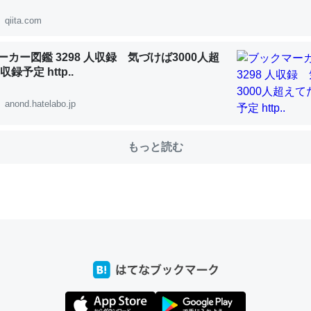
qiita.com
カー図鑑 3298 人収録 気づけば3000人超
choを実家に置いて４年。でたまに覗いてる。ぼちぼちRingも置こう
録予定 http..
、Googleマップで位置情報を共有してる。電池残量や充電中かが分か
きてるなって分かる。
anond.hatelabo.jp
INEするくらいだった遠方の父67歳と僕。ITツール導入でコミュニケーションが劇
ni by LIFULL介護
もっと読む
じ理由でEcho Show 8を設定中でした。PrimeとかSpotifyを支払
生で親と会える残り時間を日数にすると1週間とかの人が多いそうだけ
00倍以上に伸ばす効果があるはず……
INEするくらいだった遠方の父67歳と僕。ITツール導入でコミュニケーションが劇
ni by LIFULL介護