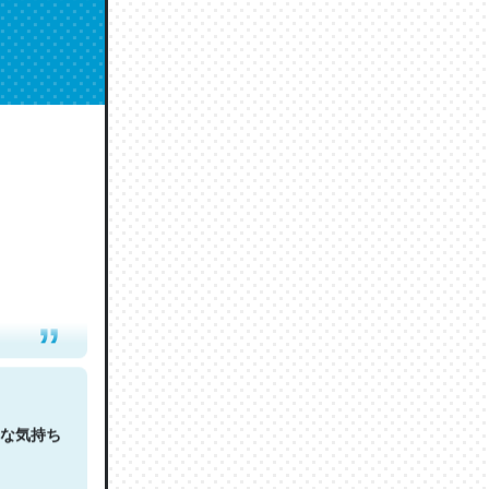
人は原文
な気持ち