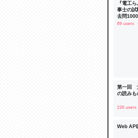
『電工ら
─ニュース
事士の試
去問10
べるノベ
89 users
通.com
論文では
は」とあ
チンを強
─ニュース
第一回 
の読みも
226 users
これを元
類だと殻
─ニュース
Web AP