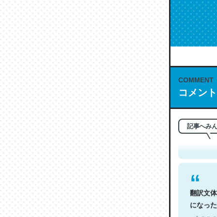
COMMENT
コメント
これは名
もお勧め。自
─今のこの
記事へみ
翻訳文体
になった
─今のこの