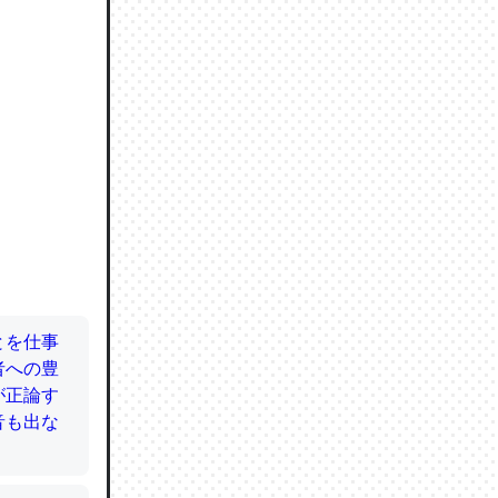
ので貴重
064121
ずっと前
ど分かり
分はエビ