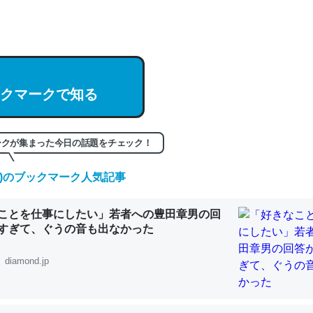
hatGPTの仕組み、特に「トークン」について解説してる記事が少ない
編来た https://isobe324649.hatenablog.com/entry/2023/03/27/
組みと限界についての考察（１） - conceptualization
クマークで知る
記事。32768トークンだと英語小説100ページ分くらい。小説でいう「
ークが集まった今日の話題をチェック！
は回収されないけど、短期記憶というには多い分量。進化すればするほ
(土)のブックマーク人気記事
くなりそう
組みと限界についての考察（１） - conceptualization
ことを仕事にしたい」若者への豊田章男の回
すぎて、ぐうの音も出なかった
diamond.jp
カルシウム少ないのか。知らんかった。調べたらコオロギのカルシウム
分の1程度。