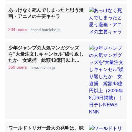
あっけなく死んでしまったと思う漫
画・アニメの主要キャラ
昆虫ってカルシウム少ないのか。知らんかった。調べたら
コオロギのカルシウム分はエビの600分の1程度。
234 users
anond.hatelabo.jp
─ニュース :: 【研究発表】昆虫学の大問題＝「昆虫はなぜ海にいな
いのか」に関する新仮説
少年ジャンプの人気マンガグッズ
を“大量注文しキャンセル”繰り返し
たか 女逮捕 総額43億円以上
（2026年8月6日掲載）｜日テレ
369 users
news.ntv.co.jp
NEWS NNN
論文では「淡水はカルシウムも酸素も不足してて両方に不
利だから両方が拮抗してるのでは」とあって面白い。海に
いる鋏角類（カブトガニ・ウミグモ）はカルシウムを使わ
ずキチンを強化してる筈だが、酵素が違うのか？
─ニュース :: 【研究発表】昆虫学の大問題＝「昆虫はなぜ海にいな
いのか」に関する新仮説
ワールドトリガー最大の発明は、味