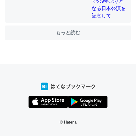
ちょうど同じ理由でEcho Show 8を設定中でした。Prime
もっと読む
とかSpotifyを支払う孝行もできる。一生で親と会える残
り時間を日数にすると1週間とかの人が多いそうだけど、
それを実質100倍以上に伸ばす効果があるはず……
─たまにLINEするくらいだった遠方の父67歳と僕。ITツール導入で
コミュニケーションが劇的に変化した｜tayorini by LIFULL介護
私も3年前ぐらいに祖母の家に設置した。ポケットWifiみ
たいなのでネット環境作ったけどAlexaしか使わないので
回線代ほとんどかからないですよ。参考：
© Hatena
https://toyoshi.hatenablog.com/entry/2019/05/15/1805
34