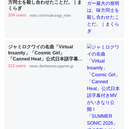
方同士を殺し合わせたことだ。｜ま
くらぎ
204 users
note.com/makuragi_note
これを元に考えるとカルシウムを大量に使う脊椎動物と貝
類は苦労してるんだな…。腹足類だと殻を無くしてナメク
ジになったり努力してるし。
─ニュース :: 【研究発表】昆虫学の大問題＝「昆虫はなぜ海にいな
いのか」に関する新仮説
ジャミロクワイの名曲「Virtual
Insanity」「Cosmic Girl」
「Canned Heat」公式日本語字幕付
きMVがいきなり公開！「SUMMER
113 users
news.denfaminicogamer.jp
SONIC 2026」での9年ぶりとなる日
本公演を記念して
ウチもEchoを実家に置いて４年。でたまに覗いてる。ぼ
ちぼちRingも置こうかと画策中。あと、Googleマップで
位置情報を共有してる。電池残量や充電中かが分かるので
これ見て生きてるなって分かる。
─たまにLINEするくらいだった遠方の父67歳と僕。ITツール導入で
コミュニケーションが劇的に変化した｜tayorini by LIFULL介護