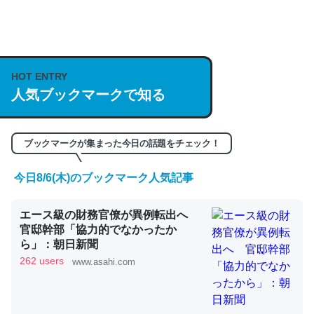
何気にChatGPTの仕組み、特に「トークン」について解
説してる記事が少ないので貴重な良記事。/続編来た
https://isobe324649.hatenablog.com/entry/2023/03/27
HOT ENTRY
/064121
人気ブックマークで知る
─GPTの仕組みと限界についての考察（１） - conceptualization
ブックマークが集まった今日の話題をチェック！
今日8/6(木)のブックマーク人気記事
これは良記事。32768トークンだと英語小説100ページ分
エース級の財務官僚が異例転出へ
くらい。小説でいう「ずっと前の伏線」は回収されないけ
官邸幹部「協力的でなかったか
ど、短期記憶というには多い分量。進化すればするほど分
ら」：朝日新聞
かりやすく強くなりそう
262 users
www.asahi.com
─GPTの仕組みと限界についての考察（１） - conceptualization