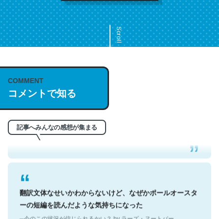
Scroll
COMMENT
これは名文。彼はとてもクレバーなんだろうなと凄く思
コメントで知る
う。英語少しでも読める人は原文もお勧め。自分はこの流
れ好き。Let’s Fucking Go. Then Covid hit. Shit.
─今のこの状況が信じられるかい？ by ラーズ・ヌートバー
記事へみんなの感想が集まる
翻訳文体なせいかわからないけど、なぜかポールオースタ
ーの短編を読んだような気持ちになった
─今のこの状況が信じられるかい？ by ラーズ・ヌートバー