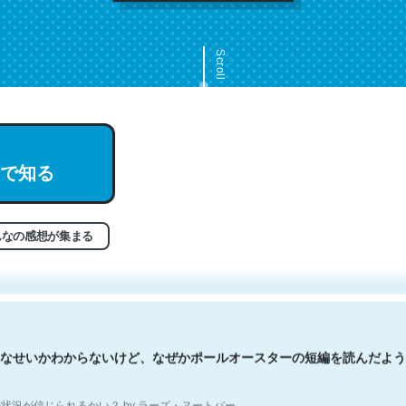
Scroll
で知る
文。彼はとてもクレバーなんだろうなと凄く思う。英語少しでも読める
分はこの流れ好き。Let’s Fucking Go. Then Covid hit. Shit.
状況が信じられるかい？ by ラーズ・ヌートバー
んなの感想が集まる
なせいかわからないけど、なぜかポールオースターの短編を読んだよう
状況が信じられるかい？ by ラーズ・ヌートバー