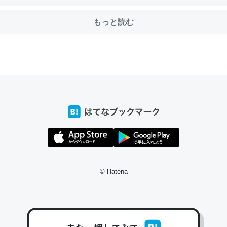
もっと読む
choを実家に置いて４年。でたまに覗いてる。ぼちぼちRingも置こう
、Googleマップで位置情報を共有してる。電池残量や充電中かが分か
きてるなって分かる。
INEするくらいだった遠方の父67歳と僕。ITツール導入でコミュニケーションが劇
ni by LIFULL介護
じ理由でEcho Show 8を設定中でした。PrimeとかSpotifyを支払
生で親と会える残り時間を日数にすると1週間とかの人が多いそうだけ
© Hatena
00倍以上に伸ばす効果があるはず……
INEするくらいだった遠方の父67歳と僕。ITツール導入でコミュニケーションが劇
ni by LIFULL介護