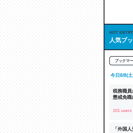
何気にC
な良記事。/続
─GPTの仕
HOT ENTRY
人気ブッ
これは良
ブックマ
の伏線」
やすく強
今日8/8
─GPTの仕
税務職員
懲戒免職に
101 users
昆虫って
の600
「外国人