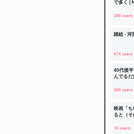
で多く | 
─ニュース
188 users
踏絵 - 
論文では
は」とあ
474 users
チンを強
─ニュース
40代後
んでるだ
368 users
これを元
映画「ち
類だと殻
ると（そ
─ニュース
70 users