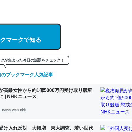
hatGPTの仕組み、特に「トークン」について解説してる記事が少ない
編来た https://isobe324649.hatenablog.com/entry/2023/03/27/
組みと限界についての考察（１） - conceptualization
クマークで知る
記事。32768トークンだと英語小説100ページ分くらい。小説でいう「
ークが集まった今日の話題をチェック！
は回収されないけど、短期記憶というには多い分量。進化すればするほ
くなりそう
(土)のブックマーク人気記事
組みと限界についての考察（１） - conceptualization
が高齢女性から約1億5000万円受け取り競艇
 | NHKニュース
news.web.nhk
カルシウム少ないのか。知らんかった。調べたらコオロギのカルシウム
分の1程度。
受け入れ反対」大幅増 東大調査、若い世代