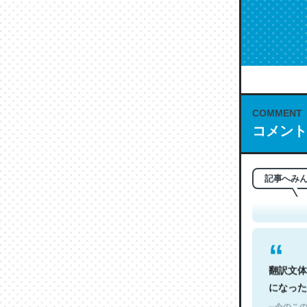
COMMENT
コメント
これは名
もお勧め。自
─今のこの
記事へみ
翻訳文体
になった
─今のこの