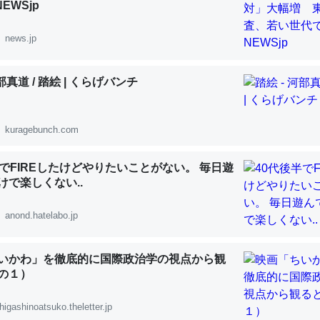
NEWSjp
 :: 【研究発表】昆虫学の大問題＝「昆虫はなぜ海にいないのか」に関する新仮説
news.jp
河部真道 / 踏絵 | くらげバンチ
「淡水はカルシウムも酸素も不足してて両方に不利だから両方が拮抗し
って面白い。海にいる鋏角類（カブトガニ・ウミグモ）はカルシウムを
kuragebunch.com
化してる筈だが、酵素が違うのか？
 :: 【研究発表】昆虫学の大問題＝「昆虫はなぜ海にいないのか」に関する新仮説
半でFIREしたけどやりたいことがない。 毎日遊
けで楽しくない..
anond.hatelabo.jp
に考えるとカルシウムを大量に使う脊椎動物と貝類は苦労してるんだな
いかわ」を徹底的に国際政治学の視点から観
を無くしてナメクジになったり努力してるし。
の１）
 :: 【研究発表】昆虫学の大問題＝「昆虫はなぜ海にいないのか」に関する新仮説
higashinoatsuko.theletter.jp