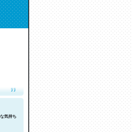
人は原文
な気持ち