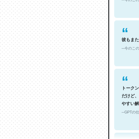
彼もまた
─今のこの
トークン
だけど、
やすい解
─GPTの仕