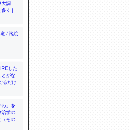
てるので
使わずキ
…。腹足