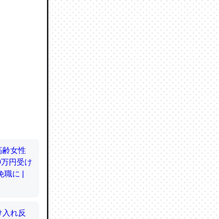
ので貴重
064121
ずっと前
ど分かり
分はエビ