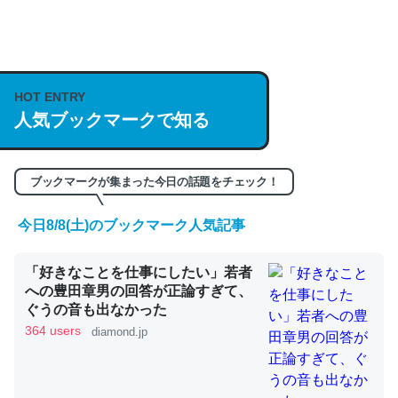
何気にChatGPTの仕組み、特に「トークン」について解
説してる記事が少ないので貴重な良記事。/続編来た
https://isobe324649.hatenablog.com/entry/2023/03/27
HOT ENTRY
人気ブックマークで知る
/064121
─GPTの仕組みと限界についての考察（１） - conceptualization
ブックマークが集まった今日の話題をチェック！
今日8/8(土)のブックマーク人気記事
これは良記事。32768トークンだと英語小説100ページ分
「好きなことを仕事にしたい」若者
くらい。小説でいう「ずっと前の伏線」は回収されないけ
への豊田章男の回答が正論すぎて、
ど、短期記憶というには多い分量。進化すればするほど分
ぐうの音も出なかった
かりやすく強くなりそう
364 users
diamond.jp
─GPTの仕組みと限界についての考察（１） - conceptualization