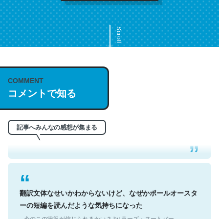
Scroll
COMMENT
これは名文。彼はとてもクレバーなんだろうなと凄く思
コメントで知る
う。英語少しでも読める人は原文もお勧め。自分はこの流
れ好き。Let’s Fucking Go. Then Covid hit. Shit.
─今のこの状況が信じられるかい？ by ラーズ・ヌートバー
記事へみんなの感想が集まる
翻訳文体なせいかわからないけど、なぜかポールオースタ
ーの短編を読んだような気持ちになった
─今のこの状況が信じられるかい？ by ラーズ・ヌートバー