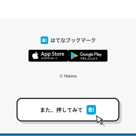
ちょうど同じ理由でEcho Show 8を設定中でした。Prime
とかSpotifyを支払う孝行もできる。一生で親と会える残
り時間を日数にすると1週間とかの人が多いそうだけど、
それを実質100倍以上に伸ばす効果があるはず……
─たまにLINEするくらいだった遠方の父67歳と僕。ITツール導入で
コミュニケーションが劇的に変化した｜tayorini by LIFULL介護
© Hatena
私も3年前ぐらいに祖母の家に設置した。ポケットWifiみ
たいなのでネット環境作ったけどAlexaしか使わないので
回線代ほとんどかからないですよ。参考：
https://toyoshi.hatenablog.com/entry/2019/05/15/1805
34