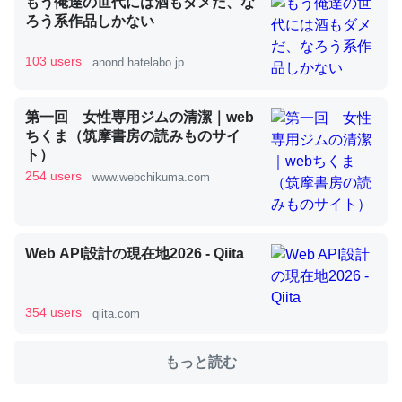
もう俺達の世代には酒もダメだ、な
ろう系作品しかない
これを元に考えるとカルシウムを大量に使う脊椎動物と貝
103 users
anond.hatelabo.jp
類は苦労してるんだな…。腹足類だと殻を無くしてナメク
ジになったり努力してるし。
第一回 女性専用ジムの清潔｜web
─ニュース :: 【研究発表】昆虫学の大問題＝「昆虫はなぜ海にいな
ちくま（筑摩書房の読みものサイ
いのか」に関する新仮説
ト）
254 users
www.webchikuma.com
Web API設計の現在地2026 - Qiita
ウチもEchoを実家に置いて４年。でたまに覗いてる。ぼ
ちぼちRingも置こうかと画策中。あと、Googleマップで
位置情報を共有してる。電池残量や充電中かが分かるので
354 users
qiita.com
これ見て生きてるなって分かる。
─たまにLINEするくらいだった遠方の父67歳と僕。ITツール導入で
もっと読む
コミュニケーションが劇的に変化した｜tayorini by LIFULL介護