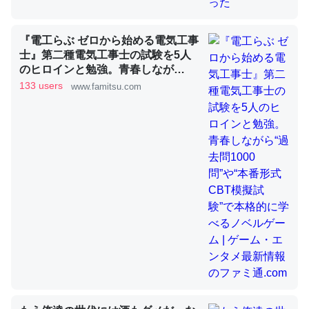
『電工らぶ ゼロから始める電気工事
昆虫ってカルシウム少ないのか。知らんかった。調べたら
士』第二種電気工事士の試験を5人
コオロギのカルシウム分はエビの600分の1程度。
のヒロインと勉強。青春しなが
ら“過去問1000問”や“本番形式CBT
133 users
www.famitsu.com
─ニュース :: 【研究発表】昆虫学の大問題＝「昆虫はなぜ海にいな
いのか」に関する新仮説
模擬試験”で本格的に学べるノベル
ゲーム | ゲーム・エンタメ最新情報
のファミ通.com
論文では「淡水はカルシウムも酸素も不足してて両方に不
利だから両方が拮抗してるのでは」とあって面白い。海に
いる鋏角類（カブトガニ・ウミグモ）はカルシウムを使わ
ずキチンを強化してる筈だが、酵素が違うのか？
─ニュース :: 【研究発表】昆虫学の大問題＝「昆虫はなぜ海にいな
いのか」に関する新仮説