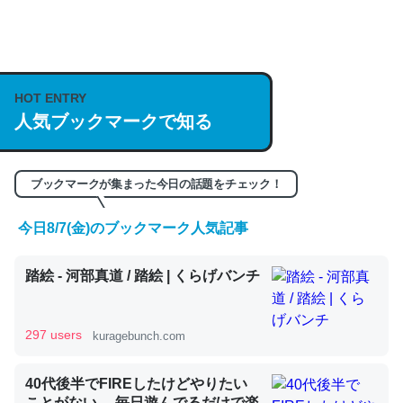
何気にChatGPTの仕組み、特に「トークン」について解
説してる記事が少ないので貴重な良記事。/続編来た
https://isobe324649.hatenablog.com/entry/2023/03/27
HOT ENTRY
/064121
人気ブックマークで知る
─GPTの仕組みと限界についての考察（１） - conceptualization
ブックマークが集まった今日の話題をチェック！
今日8/7(金)のブックマーク人気記事
これは良記事。32768トークンだと英語小説100ページ分
くらい。小説でいう「ずっと前の伏線」は回収されないけ
踏絵 - 河部真道 / 踏絵 | くらげバンチ
ど、短期記憶というには多い分量。進化すればするほど分
かりやすく強くなりそう
297 users
kuragebunch.com
─GPTの仕組みと限界についての考察（１） - conceptualization
40代後半でFIREしたけどやりたい
ことがない。 毎日遊んでるだけで楽