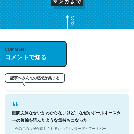
Scroll
これは名文。彼はとてもクレバーなんだろうなと凄く思
COMMENT
う。英語少しでも読める人は原文もお勧め。自分はこの流
コメントで知る
れ好き。Let’s Fucking Go. Then Covid hit. Shit.
─今のこの状況が信じられるかい？ by ラーズ・ヌートバー
記事へみんなの感想が集まる
翻訳文体なせいかわからないけど、なぜかポールオースタ
ーの短編を読んだような気持ちになった
─今のこの状況が信じられるかい？ by ラーズ・ヌートバー