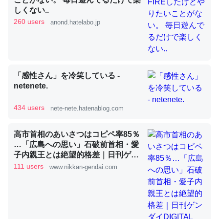
しくない..
260 users
anond.hatelabo.jp
昆虫ってカルシウム少ないのか。知らんかった。調べたら
コオロギのカルシウム分はエビの600分の1程度。
─ニュース :: 【研究発表】昆虫学の大問題＝「昆虫はなぜ海にいな
いのか」に関する新仮説
「感性さん」を冷笑している -
netenete.
434 users
nete-nete.hatenablog.com
論文では「淡水はカルシウムも酸素も不足してて両方に不
高市首相のあいさつはコピペ率85％
利だから両方が拮抗してるのでは」とあって面白い。海に
…「広島への思い」石破前首相・愛
いる鋏角類（カブトガニ・ウミグモ）はカルシウムを使わ
子内親王とは絶望的格差｜日刊ゲン
ずキチンを強化してる筈だが、酵素が違うのか？
ダイDIGITAL
111 users
www.nikkan-gendai.com
─ニュース :: 【研究発表】昆虫学の大問題＝「昆虫はなぜ海にいな
いのか」に関する新仮説