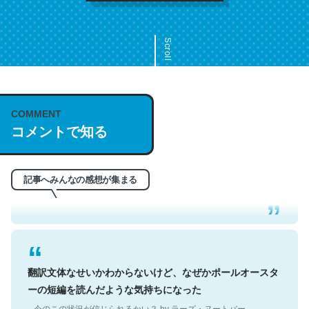
Scroll
COMMENT
これは名文。彼はとてもクレバーなんだろうなと凄く思
コメントで知る
う。英語少しでも読める人は原文もお勧め。自分はこの流
れ好き。Let’s Fucking Go. Then Covid hit. Shit.
─今のこの状況が信じられるかい？ by ラーズ・ヌートバー
記事へみんなの感想が集まる
翻訳文体なせいかわからないけど、なぜかポールオースタ
ーの短編を読んだような気持ちになった
─今のこの状況が信じられるかい？ by ラーズ・ヌートバー