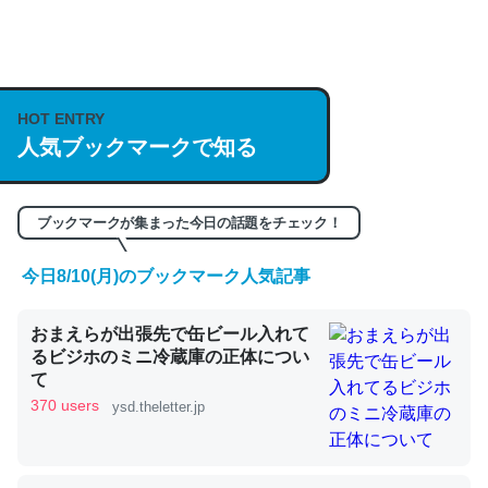
何気にChatGPTの仕組み、特に「トークン」について解
説してる記事が少ないので貴重な良記事。/続編来た
https://isobe324649.hatenablog.com/entry/2023/03/27
HOT ENTRY
人気ブックマークで知る
/064121
─GPTの仕組みと限界についての考察（１） - conceptualization
ブックマークが集まった今日の話題をチェック！
今日8/10(月)のブックマーク人気記事
これは良記事。32768トークンだと英語小説100ページ分
おまえらが出張先で缶ビール入れて
くらい。小説でいう「ずっと前の伏線」は回収されないけ
るビジホのミニ冷蔵庫の正体につい
ど、短期記憶というには多い分量。進化すればするほど分
て
かりやすく強くなりそう
370 users
ysd.theletter.jp
─GPTの仕組みと限界についての考察（１） - conceptualization