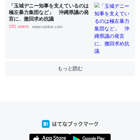
「玉城デニー知事を支えているのは
極左暴力集団など」 沖縄県議の発
言に、撤回求め抗議
これを元に考えるとカルシウムを大量に使う脊椎動物と貝
191 users
www.sankei.com
類は苦労してるんだな…。腹足類だと殻を無くしてナメク
ジになったり努力してるし。
─ニュース :: 【研究発表】昆虫学の大問題＝「昆虫はなぜ海にいな
いのか」に関する新仮説
もっと読む
ウチもEchoを実家に置いて４年。でたまに覗いてる。ぼ
ちぼちRingも置こうかと画策中。あと、Googleマップで
位置情報を共有してる。電池残量や充電中かが分かるので
これ見て生きてるなって分かる。
─たまにLINEするくらいだった遠方の父67歳と僕。ITツール導入で
コミュニケーションが劇的に変化した｜tayorini by LIFULL介護