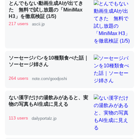
とんでもない動画生成AIが出てき
た 無料で試し放題の「MiniMax
H3」を徹底検証 (1/5)
昆虫ってカルシウム少ないのか。知らんかった。調べたら
217 users
ascii.jp
コオロギのカルシウム分はエビの600分の1程度。
─ニュース :: 【研究発表】昆虫学の大問題＝「昆虫はなぜ海にいな
いのか」に関する新仮説
ソーセージパンを10種類食べた話｜
ソーセージ姉さん
264 users
note.com/goodjoshi
論文では「淡水はカルシウムも酸素も不足してて両方に不
利だから両方が拮抗してるのでは」とあって面白い。海に
ない漢字だけの湯飲みがあると、実
いる鋏角類（カブトガニ・ウミグモ）はカルシウムを使わ
物の写真もAI生成に見える
ずキチンを強化してる筈だが、酵素が違うのか？
─ニュース :: 【研究発表】昆虫学の大問題＝「昆虫はなぜ海にいな
113 users
dailyportalz.jp
いのか」に関する新仮説