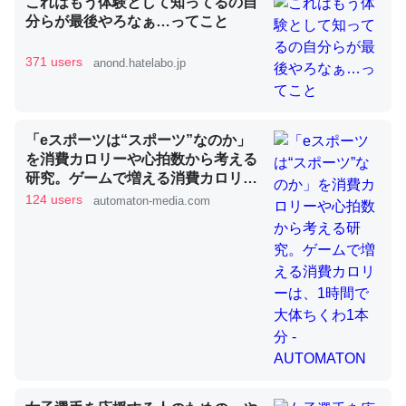
これはもう体験として知ってるの自
分らが最後やろなぁ…ってこと
371 users
anond.hatelabo.jp
昆虫ってカルシウム少ないのか。知らんかった。調べたら
コオロギのカルシウム分はエビの600分の1程度。
─ニュース :: 【研究発表】昆虫学の大問題＝「昆虫はなぜ海にいな
いのか」に関する新仮説
「eスポーツは“スポーツ”なのか」
を消費カロリーや心拍数から考える
研究。ゲームで増える消費カロリー
は、1時間で大体ちくわ1本分 -
124 users
automaton-media.com
AUTOMATON
論文では「淡水はカルシウムも酸素も不足してて両方に不
利だから両方が拮抗してるのでは」とあって面白い。海に
いる鋏角類（カブトガニ・ウミグモ）はカルシウムを使わ
ずキチンを強化してる筈だが、酵素が違うのか？
─ニュース :: 【研究発表】昆虫学の大問題＝「昆虫はなぜ海にいな
いのか」に関する新仮説