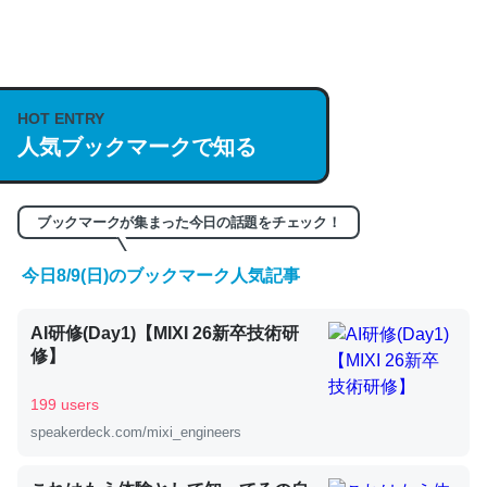
何気にChatGPTの仕組み、特に「トークン」について解
説してる記事が少ないので貴重な良記事。/続編来た
https://isobe324649.hatenablog.com/entry/2023/03/27
HOT ENTRY
人気ブックマークで知る
/064121
─GPTの仕組みと限界についての考察（１） - conceptualization
ブックマークが集まった今日の話題をチェック！
今日8/9(日)のブックマーク人気記事
これは良記事。32768トークンだと英語小説100ページ分
AI研修(Day1)【MIXI 26新卒技術研
くらい。小説でいう「ずっと前の伏線」は回収されないけ
修】
ど、短期記憶というには多い分量。進化すればするほど分
かりやすく強くなりそう
199 users
─GPTの仕組みと限界についての考察（１） - conceptualization
speakerdeck.com/mixi_engineers