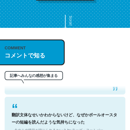
Scroll
COMMENT
これは名文。彼はとてもクレバーなんだろうなと凄く思
コメントで知る
う。英語少しでも読める人は原文もお勧め。自分はこの流
れ好き。Let’s Fucking Go. Then Covid hit. Shit.
─今のこの状況が信じられるかい？ by ラーズ・ヌートバー
記事へみんなの感想が集まる
翻訳文体なせいかわからないけど、なぜかポールオースタ
ーの短編を読んだような気持ちになった
─今のこの状況が信じられるかい？ by ラーズ・ヌートバー