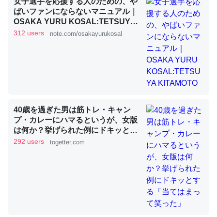
女子選手を応援する人のための、や
ばいファンにならないマニュアル｜
OSAKA YURU KOSAL:TETSUYA
KITAMOTO
これを元に考えるとカルシウムを大量に使う脊椎動物と貝
312 users
note.com/osakayurukosal
類は苦労してるんだな…。腹足類だと殻を無くしてナメク
ジになったり努力してるし。
─ニュース :: 【研究発表】昆虫学の大問題＝「昆虫はなぜ海にいな
いのか」に関する新仮説
40歳を過ぎた男は筋トレ・キャン
プ・カレーにハマるというが、女版
は何か？挙げられた例にドキッとす
ウチもEchoを実家に置いて４年。でたまに覗いてる。ぼ
る「当てはまって笑った」
292 users
togetter.com
ちぼちRingも置こうかと画策中。あと、Googleマップで
位置情報を共有してる。電池残量や充電中かが分かるので
これ見て生きてるなって分かる。
─たまにLINEするくらいだった遠方の父67歳と僕。ITツール導入で
コミュニケーションが劇的に変化した｜tayorini by LIFULL介護