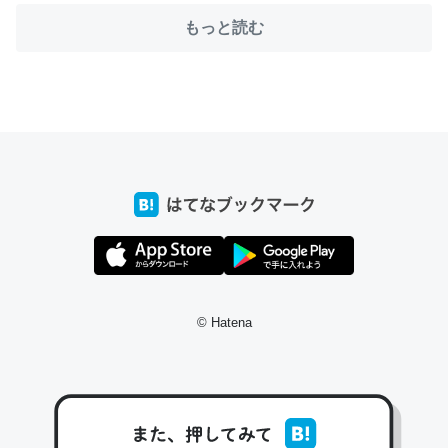
もっと読む
ちょうど同じ理由でEcho Show 8を設定中でした。Prime
とかSpotifyを支払う孝行もできる。一生で親と会える残
り時間を日数にすると1週間とかの人が多いそうだけど、
それを実質100倍以上に伸ばす効果があるはず……
─たまにLINEするくらいだった遠方の父67歳と僕。ITツール導入で
コミュニケーションが劇的に変化した｜tayorini by LIFULL介護
© Hatena
私も3年前ぐらいに祖母の家に設置した。ポケットWifiみ
たいなのでネット環境作ったけどAlexaしか使わないので
回線代ほとんどかからないですよ。参考：
https://toyoshi.hatenablog.com/entry/2019/05/15/1805
34